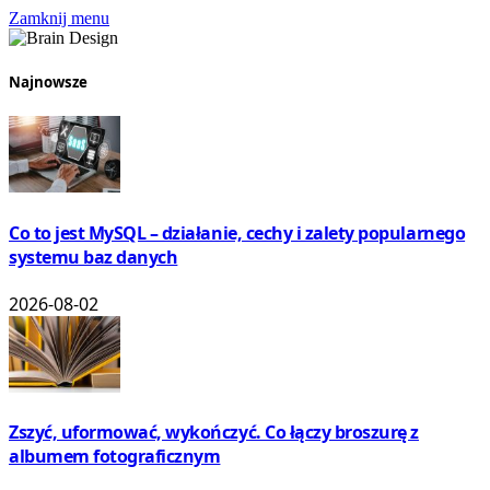
Zamknij menu
Najnowsze
Co to jest MySQL – działanie, cechy i zalety popularnego
systemu baz danych
2026-08-02
Zszyć, uformować, wykończyć. Co łączy broszurę z
albumem fotograficznym