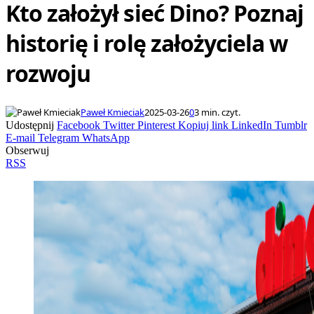
Kto założył sieć Dino? Poznaj
historię i rolę założyciela w
rozwoju
Paweł Kmieciak
2025-03-26
0
3 min. czyt.
Udostępnij
Facebook
Twitter
Pinterest
Kopiuj link
LinkedIn
Tumblr
E-mail
Telegram
WhatsApp
Obserwuj
RSS