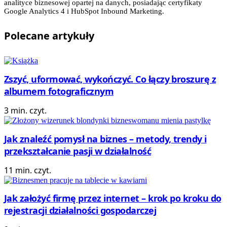
analityce biznesowej opartej na danych, posiadając certyfikaty
Google Analytics 4 i HubSpot Inbound Marketing.
Polecane
artykuły
Zszyć, uformować, wykończyć. Co łączy broszurę z
albumem fotograficznym
3 min. czyt.
Jak znaleźć pomysł na biznes – metody, trendy i
przekształcanie pasji w działalność
11 min. czyt.
Jak założyć firmę przez internet – krok po kroku do
rejestracji działalności gospodarczej