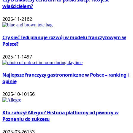
właścicielem?
2025-11-21
62
Czy sieć Tedi planuje rozwój w modelu franczyzowym w
Polsce?
2025-11-14
97
Najlepsze franczyzy gastronomiczne w Polsce – ranking i
opinie
2025-10-10
156
Kto założył Allegro? Historia platformy od piwnicy w
Poznaniu do sukcesu
2025-03-26
153