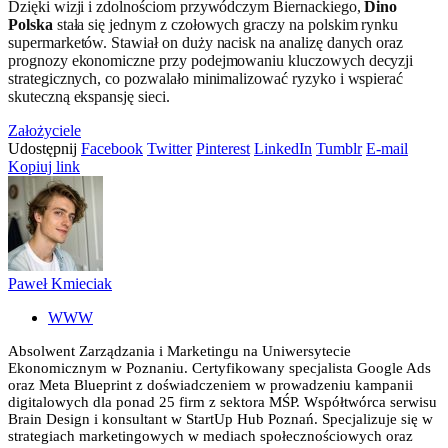
Dzięki wizji i zdolnościom przywódczym Biernackiego,
Dino
Polska
stała się jednym z czołowych graczy na polskim rynku
supermarketów. Stawiał on duży nacisk na analizę danych oraz
prognozy ekonomiczne przy podejmowaniu kluczowych decyzji
strategicznych, co pozwalało minimalizować ryzyko i wspierać
skuteczną ekspansję sieci.
Założyciele
Udostępnij
Facebook
Twitter
Pinterest
LinkedIn
Tumblr
E-mail
Kopiuj link
Paweł Kmieciak
WWW
Absolwent Zarządzania i Marketingu na Uniwersytecie
Ekonomicznym w Poznaniu. Certyfikowany specjalista Google Ads
oraz Meta Blueprint z doświadczeniem w prowadzeniu kampanii
digitalowych dla ponad 25 firm z sektora MŚP. Współtwórca serwisu
Brain Design i konsultant w StartUp Hub Poznań. Specjalizuje się w
strategiach marketingowych w mediach społecznościowych oraz