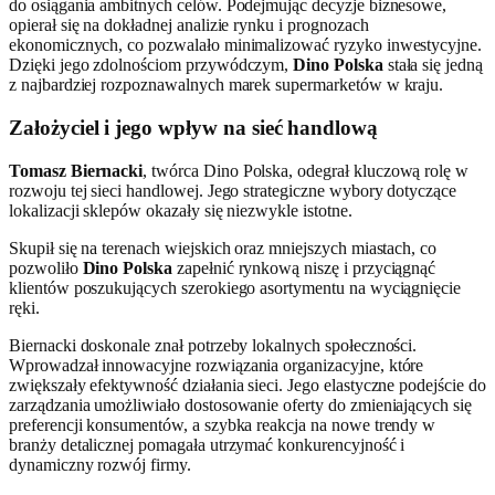
do osiągania ambitnych celów. Podejmując decyzje biznesowe,
opierał się na dokładnej analizie rynku i prognozach
ekonomicznych, co pozwalało minimalizować ryzyko inwestycyjne.
Dzięki jego zdolnościom przywódczym,
Dino Polska
stała się jedną
z najbardziej rozpoznawalnych marek supermarketów w kraju.
Założyciel i jego wpływ na sieć handlową
Tomasz Biernacki
, twórca Dino Polska, odegrał kluczową rolę w
rozwoju tej sieci handlowej. Jego strategiczne wybory dotyczące
lokalizacji sklepów okazały się niezwykle istotne.
Skupił się na terenach wiejskich oraz mniejszych miastach, co
pozwoliło
Dino Polska
zapełnić rynkową niszę i przyciągnąć
klientów poszukujących szerokiego asortymentu na wyciągnięcie
ręki.
Biernacki doskonale znał potrzeby lokalnych społeczności.
Wprowadzał innowacyjne rozwiązania organizacyjne, które
zwiększały efektywność działania sieci. Jego elastyczne podejście do
zarządzania umożliwiało dostosowanie oferty do zmieniających się
preferencji konsumentów, a szybka reakcja na nowe trendy w
branży detalicznej pomagała utrzymać konkurencyjność i
dynamiczny rozwój firmy.