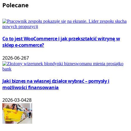
Polecane
Co to jest WooCommerce i jak przekształcić witrynę w
sklep e-commerce?
2026-06-26
7
Jaki biznes na własnej działce wybrać – pomysły i
możliwości finansowania
2026-03-04
28