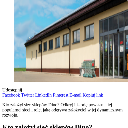
Udostępnij
Facebook
Twitter
LinkedIn
Pinterest
E-mail
Kopiuj link
Kto założył sieć sklepów Dino? Odkryj historię powstania tej
popularnej sieci i rolę, jaką odgrywa założyciel w jej dynamicznym
rozwoju.
Kto założył sieć sklepów Dino?