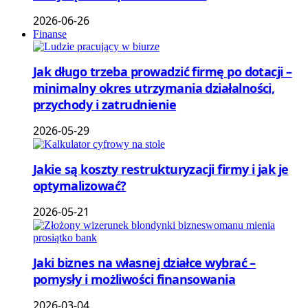
2026-06-26
Finanse
Jak długo trzeba prowadzić firmę po dotacji –
minimalny okres utrzymania działalności,
przychody i zatrudnienie
2026-05-29
Jakie są koszty restrukturyzacji firmy i jak je
optymalizować?
2026-05-21
Jaki biznes na własnej działce wybrać –
pomysły i możliwości finansowania
2026-03-04