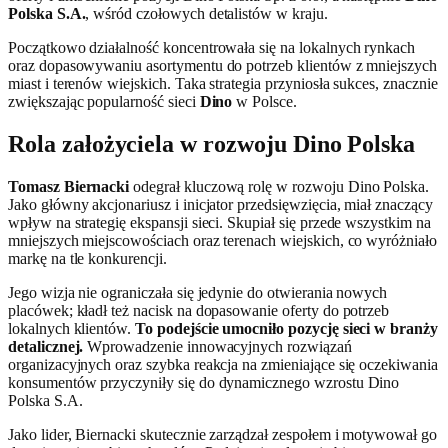
Polska S.A.
, wśród czołowych detalistów w kraju.
Początkowo działalność koncentrowała się na lokalnych rynkach
oraz dopasowywaniu asortymentu do potrzeb klientów z mniejszych
miast i terenów wiejskich. Taka strategia przyniosła sukces, znacznie
zwiększając popularność sieci
Dino
w Polsce.
Rola założyciela w rozwoju Dino Polska
Tomasz Biernacki
odegrał kluczową rolę w rozwoju Dino Polska.
Jako główny akcjonariusz i inicjator przedsięwzięcia, miał znaczący
wpływ na strategię ekspansji sieci. Skupiał się przede wszystkim na
mniejszych miejscowościach oraz terenach wiejskich, co wyróżniało
markę na tle konkurencji.
Jego wizja nie ograniczała się jedynie do otwierania nowych
placówek; kładł też nacisk na dopasowanie oferty do potrzeb
lokalnych klientów.
To podejście umocniło pozycję sieci w branży
detalicznej.
Wprowadzenie innowacyjnych rozwiązań
organizacyjnych oraz szybka reakcja na zmieniające się oczekiwania
konsumentów przyczyniły się do dynamicznego wzrostu Dino
Polska S.A.
Jako lider, Biernacki skutecznie zarządzał zespołem i motywował go