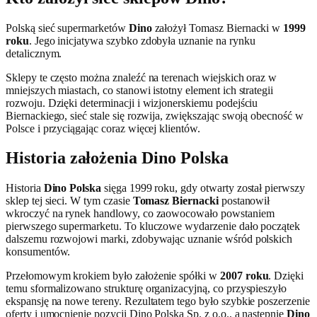
Polską sieć supermarketów
Dino
założył Tomasz Biernacki w
1999
roku
. Jego inicjatywa szybko zdobyła uznanie na rynku
detalicznym.
Sklepy te często można znaleźć na terenach wiejskich oraz w
mniejszych miastach, co stanowi istotny element ich strategii
rozwoju. Dzięki determinacji i wizjonerskiemu podejściu
Biernackiego, sieć stale się rozwija, zwiększając swoją obecność w
Polsce i przyciągając coraz więcej klientów.
Historia założenia Dino Polska
Historia
Dino Polska
sięga 1999 roku, gdy otwarty został pierwszy
sklep tej sieci. W tym czasie
Tomasz Biernacki
postanowił
wkroczyć na rynek handlowy, co zaowocowało powstaniem
pierwszego supermarketu. To kluczowe wydarzenie dało początek
dalszemu rozwojowi marki, zdobywając uznanie wśród polskich
konsumentów.
Przełomowym krokiem było założenie spółki w
2007 roku
. Dzięki
temu sformalizowano strukturę organizacyjną, co przyspieszyło
ekspansję na nowe tereny. Rezultatem tego było szybkie poszerzenie
oferty i umocnienie pozycji Dino Polska Sp. z o.o., a następnie
Dino