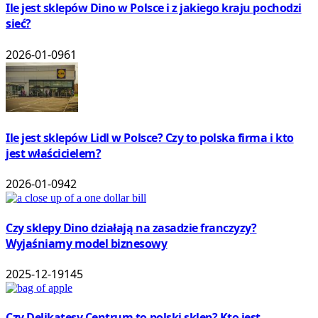
Ile jest sklepów Dino w Polsce i z jakiego kraju pochodzi
sieć?
2026-01-09
61
Ile jest sklepów Lidl w Polsce? Czy to polska firma i kto
jest właścicielem?
2026-01-09
42
Czy sklepy Dino działają na zasadzie franczyzy?
Wyjaśniamy model biznesowy
2025-12-19
145
Czy Delikatesy Centrum to polski sklep? Kto jest