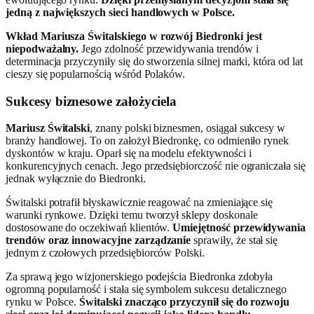
jedną z największych sieci handlowych w Polsce.
Wkład Mariusza Świtalskiego w rozwój Biedronki jest
niepodważalny.
Jego zdolność przewidywania trendów i
determinacja przyczyniły się do stworzenia silnej marki, która od lat
cieszy się popularnością wśród Polaków.
Sukcesy biznesowe założyciela
Mariusz Świtalski
, znany polski biznesmen, osiągał sukcesy w
branży handlowej. To on założył Biedronkę, co odmieniło rynek
dyskontów w kraju. Oparł się na modelu efektywności i
konkurencyjnych cenach. Jego przedsiębiorczość nie ograniczała się
jednak wyłącznie do Biedronki.
Świtalski potrafił błyskawicznie reagować na zmieniające się
warunki rynkowe. Dzięki temu tworzył sklepy doskonale
dostosowane do oczekiwań klientów.
Umiejętność przewidywania
trendów oraz innowacyjne zarządzanie
sprawiły, że stał się
jednym z czołowych przedsiębiorców Polski.
Za sprawą jego wizjonerskiego podejścia Biedronka zdobyła
ogromną popularność i stała się symbolem sukcesu detalicznego
rynku w Polsce.
Świtalski znacząco przyczynił się do rozwoju