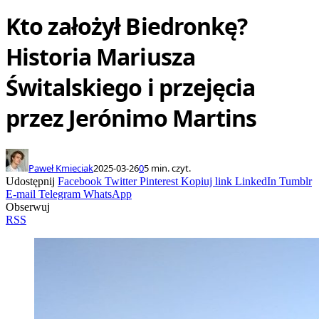
Kto założył Biedronkę?
Historia Mariusza
Świtalskiego i przejęcia
przez Jerónimo Martins
Paweł Kmieciak
2025-03-26
0
5 min. czyt.
Udostępnij
Facebook
Twitter
Pinterest
Kopiuj link
LinkedIn
Tumblr
E-mail
Telegram
WhatsApp
Obserwuj
RSS