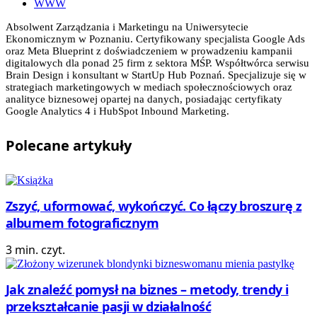
WWW
Absolwent Zarządzania i Marketingu na Uniwersytecie
Ekonomicznym w Poznaniu. Certyfikowany specjalista Google Ads
oraz Meta Blueprint z doświadczeniem w prowadzeniu kampanii
digitalowych dla ponad 25 firm z sektora MŚP. Współtwórca serwisu
Brain Design i konsultant w StartUp Hub Poznań. Specjalizuje się w
strategiach marketingowych w mediach społecznościowych oraz
analityce biznesowej opartej na danych, posiadając certyfikaty
Google Analytics 4 i HubSpot Inbound Marketing.
Polecane
artykuły
Zszyć, uformować, wykończyć. Co łączy broszurę z
albumem fotograficznym
3 min. czyt.
Jak znaleźć pomysł na biznes – metody, trendy i
przekształcanie pasji w działalność