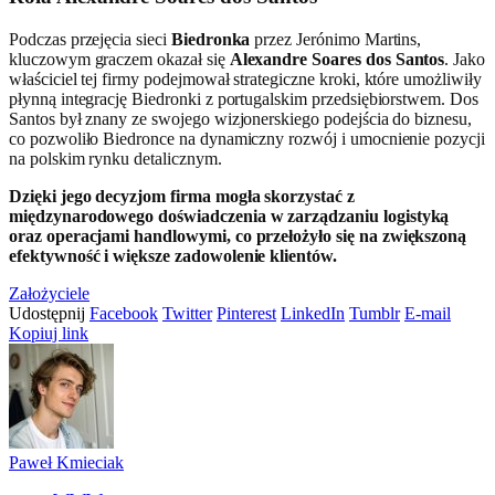
Podczas przejęcia sieci
Biedronka
przez Jerónimo Martins,
kluczowym graczem okazał się
Alexandre Soares dos Santos
. Jako
właściciel tej firmy podejmował strategiczne kroki, które umożliwiły
płynną integrację Biedronki z portugalskim przedsiębiorstwem. Dos
Santos był znany ze swojego wizjonerskiego podejścia do biznesu,
co pozwoliło Biedronce na dynamiczny rozwój i umocnienie pozycji
na polskim rynku detalicznym.
Dzięki jego decyzjom firma mogła skorzystać z
międzynarodowego doświadczenia w zarządzaniu logistyką
oraz operacjami handlowymi, co przełożyło się na zwiększoną
efektywność i większe zadowolenie klientów.
Założyciele
Udostępnij
Facebook
Twitter
Pinterest
LinkedIn
Tumblr
E-mail
Kopiuj link
Paweł Kmieciak