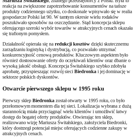
Mariusza Świtalskiego
, znanego przedsiębiorcy z Polski. Była to
reakcja na zwiększone zapotrzebowanie konsumentów na tańsze
produkty codziennego użytku, co doskonale wpisywało się w realia
gospodarcze Polski lat 90. W tamtym okresie wielu rodaków
poszukiwało sposobów na oszczędzanie. Stąd koncepcja sklepu
oferującego szeroki wybór towarów w atrakcyjnych cenach okazała
się trafionym pomysłem.
Działalność opierała się na
redukcji kosztów
dzięki skutecznemu
zarządzaniu logistyką i dystrybucją, co pozwalało utrzymać
konkurencyjność cenową produktów. Kluczowym aspektem było
również dostosowanie oferty do oczekiwań klientów oraz dbanie o
wysoką jakość obsługi. Koncepcja Świtalskiego szybko zdobyła
aprobatę, przyspieszając rozwój sieci
Biedronka
i jej dominację w
sektorze polskich dyskontów.
Otwarcie pierwszego sklepu w 1995 roku
Pierwszy sklep
Biedronka
został otwarty w 1995 roku, co było
przełomowym momentem dla tej sieci. Lokalizacja wybrana z dużą
starannością miała przyciągnąć wielu klientów i umożliwić łatwy
dostęp do bogatej oferty produktów. Otwierając ten sklep,
realizowano wizję Mariusza Świtalskiego, założyciela Biedronki,
który dostrzegł potencjał miejsc oferujących codzienne zakupy w
atrakcyjnych cenach.