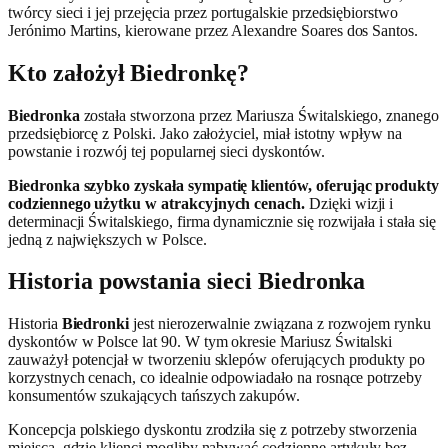
twórcy sieci i jej przejęcia przez portugalskie przedsiębiorstwo
Jerónimo Martins, kierowane przez Alexandre Soares dos Santos.
Kto założył Biedronkę?
Biedronka
została stworzona przez Mariusza Świtalskiego, znanego
przedsiębiorcę z Polski. Jako założyciel, miał istotny wpływ na
powstanie i rozwój tej popularnej sieci dyskontów.
Biedronka szybko zyskała sympatię klientów, oferując produkty
codziennego użytku w atrakcyjnych cenach.
Dzięki wizji i
determinacji Świtalskiego, firma dynamicznie się rozwijała i stała się
jedną z największych w Polsce.
Historia powstania sieci Biedronka
Historia
Biedronki
jest nierozerwalnie związana z rozwojem rynku
dyskontów w Polsce lat 90. W tym okresie Mariusz Świtalski
zauważył potencjał w tworzeniu sklepów oferujących produkty po
korzystnych cenach, co idealnie odpowiadało na rosnące potrzeby
konsumentów szukających tańszych zakupów.
Koncepcja polskiego dyskontu zrodziła się z potrzeby stworzenia
miejsca, gdzie klienci mogliby nabywać codzienne artykuły bez