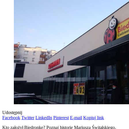
Udostępnij
Facebook
Twitter
LinkedIn
Pinterest
E-mail
Kopiuj link
Kto założył Biedronkę? Poznaj historię Mariusza Świtalskiego,