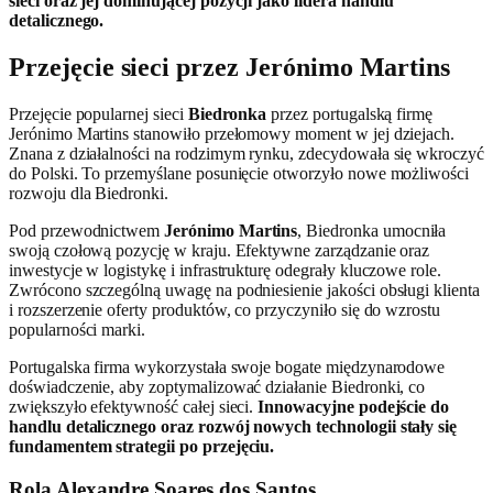
sieci oraz jej dominującej pozycji jako lidera handlu
detalicznego.
Przejęcie sieci przez Jerónimo Martins
Przejęcie popularnej sieci
Biedronka
przez portugalską firmę
Jerónimo Martins stanowiło przełomowy moment w jej dziejach.
Znana z działalności na rodzimym rynku, zdecydowała się wkroczyć
do Polski. To przemyślane posunięcie otworzyło nowe możliwości
rozwoju dla Biedronki.
Pod przewodnictwem
Jerónimo Martins
, Biedronka umocniła
swoją czołową pozycję w kraju. Efektywne zarządzanie oraz
inwestycje w logistykę i infrastrukturę odegrały kluczowe role.
Zwrócono szczególną uwagę na podniesienie jakości obsługi klienta
i rozszerzenie oferty produktów, co przyczyniło się do wzrostu
popularności marki.
Portugalska firma wykorzystała swoje bogate międzynarodowe
doświadczenie, aby zoptymalizować działanie Biedronki, co
zwiększyło efektywność całej sieci.
Innowacyjne podejście do
handlu detalicznego oraz rozwój nowych technologii stały się
fundamentem strategii po przejęciu.
Rola Alexandre Soares dos Santos