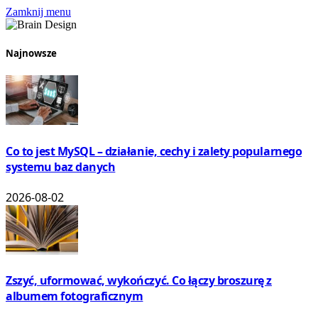
Zamknij menu
Najnowsze
Co to jest MySQL – działanie, cechy i zalety popularnego
systemu baz danych
2026-08-02
Zszyć, uformować, wykończyć. Co łączy broszurę z
albumem fotograficznym