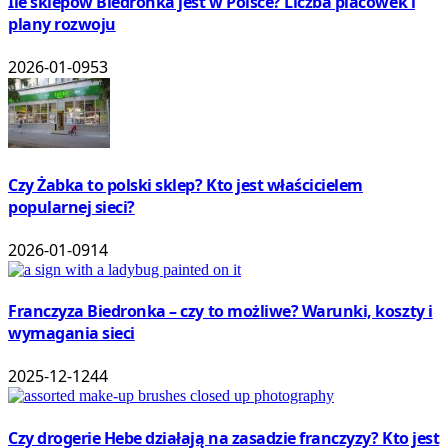
Ile sklepów Biedronka jest w Polsce? Liczba placówek i
plany rozwoju
2026-01-09
53
Czy Żabka to polski sklep? Kto jest właścicielem
popularnej sieci?
2026-01-09
14
Franczyza Biedronka – czy to możliwe? Warunki, koszty i
wymagania sieci
2025-12-12
44
Czy drogerie Hebe działają na zasadzie franczyzy? Kto jest