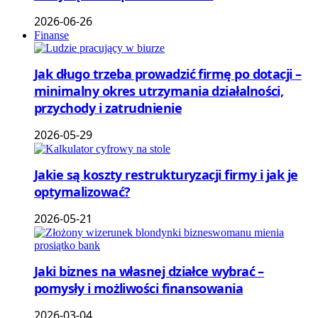
2026-06-26
Finanse
Jak długo trzeba prowadzić firmę po dotacji –
minimalny okres utrzymania działalności,
przychody i zatrudnienie
2026-05-29
Jakie są koszty restrukturyzacji firmy i jak je
optymalizować?
2026-05-21
Jaki biznes na własnej działce wybrać –
pomysły i możliwości finansowania
2026-03-04