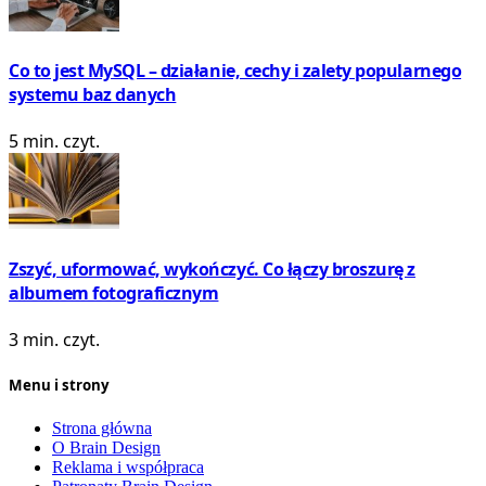
Co to jest MySQL – działanie, cechy i zalety popularnego
systemu baz danych
5 min. czyt.
Zszyć, uformować, wykończyć. Co łączy broszurę z
albumem fotograficznym
3 min. czyt.
Menu i strony
Strona główna
O Brain Design
Reklama i współpraca