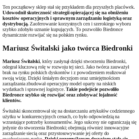
Ten początkowy sklep stał się przykładem dla przyszłych placówek.
Udowodnił skuteczność strategii opierającej się na obniżeniu
kosztów operacyjnych i sprawnym zarządzaniu logistyką oraz
dystrybucją.
Zaoferowanie korzystnych cen i szerokiego wyboru
szybko zdobyło uznanie kupujących. To pozwoliło Biedronce
dynamicznie rozwijać się na polskim rynku.
Mariusz Świtalski jako twórca Biedronki
Mariusz Świtalski
, który zasłynął dzięki stworzeniu Biedronki,
odegrał kluczową rolę w rozwoju tej sieci. Jako twórca zauważył
brak na rynku polskich dyskontów i z powodzeniem realizował
swoją wizję. Dzięki śmiałym decyzjom oraz umiejętnościom
zarządzania zbudował operacyjny model oparty na niskich
wydatkach i sprawnej logistyce.
Takie podejście pozwoliło
Biedronce szybko się rozwijać oraz zdobywać lojalność
klientów.
Świtalski skoncentrował się na dostarczaniu artykułów codziennego
użytku w konkurencyjnych cenach, co było odpowiedzią na
wzrastające potrzeby konsumentów. Jego sukcesy nie ograniczają się
jedynie do stworzenia Biedronki; obejmują również innowacyjne
zarządzanie siecią oraz przystosowywanie jej oferty do
ewoluującego rynku.
Dzięki przemyślanym decyzjom stała się