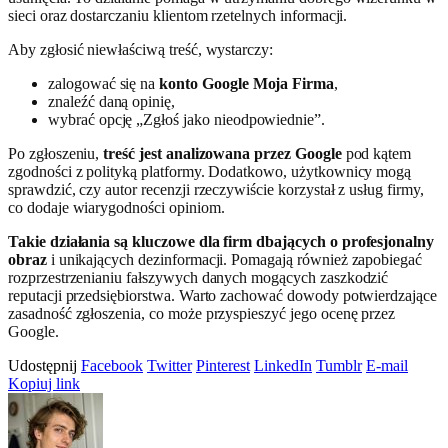
sieci oraz dostarczaniu klientom rzetelnych informacji.
Aby zgłosić niewłaściwą treść, wystarczy:
zalogować się na
konto Google Moja Firma
,
znaleźć daną opinię,
wybrać opcję „Zgłoś jako nieodpowiednie”.
Po zgłoszeniu,
treść jest analizowana przez Google
pod kątem
zgodności z polityką platformy. Dodatkowo, użytkownicy mogą
sprawdzić, czy autor recenzji rzeczywiście korzystał z usług firmy,
co dodaje wiarygodności opiniom.
Takie działania są kluczowe dla firm dbających o profesjonalny
obraz
i unikających dezinformacji. Pomagają również zapobiegać
rozprzestrzenianiu fałszywych danych mogących zaszkodzić
reputacji przedsiębiorstwa. Warto zachować dowody potwierdzające
zasadność zgłoszenia, co może przyspieszyć jego ocenę przez
Google.
Udostępnij
Facebook
Twitter
Pinterest
LinkedIn
Tumblr
E-mail
Kopiuj link