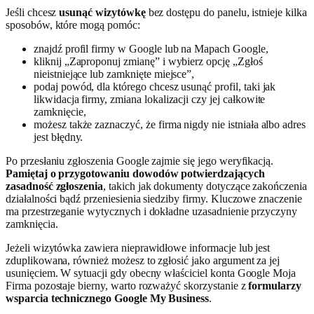
Jeśli chcesz
usunąć wizytówkę
bez dostępu do panelu, istnieje kilka
sposobów, które mogą pomóc:
znajdź profil firmy w Google lub na Mapach Google,
kliknij „Zaproponuj zmianę” i wybierz opcję „Zgłoś
nieistniejące lub zamknięte miejsce”,
podaj powód, dla którego chcesz usunąć profil, taki jak
likwidacja firmy, zmiana lokalizacji czy jej całkowite
zamknięcie,
możesz także zaznaczyć, że firma nigdy nie istniała albo adres
jest błędny.
Po przesłaniu zgłoszenia Google zajmie się jego weryfikacją.
Pamiętaj o przygotowaniu dowodów potwierdzających
zasadność zgłoszenia
, takich jak dokumenty dotyczące zakończenia
działalności bądź przeniesienia siedziby firmy. Kluczowe znaczenie
ma przestrzeganie wytycznych i dokładne uzasadnienie przyczyny
zamknięcia.
Jeżeli wizytówka zawiera nieprawidłowe informacje lub jest
zduplikowana, również możesz to zgłosić jako argument za jej
usunięciem. W sytuacji gdy obecny właściciel konta Google Moja
Firma pozostaje bierny, warto rozważyć skorzystanie z
formularzy
wsparcia technicznego Google My Business
.