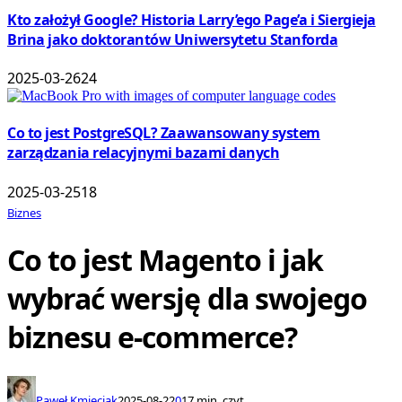
Kto założył Google? Historia Larry’ego Page’a i Siergieja
Brina jako doktorantów Uniwersytetu Stanforda
2025-03-26
24
Co to jest PostgreSQL? Zaawansowany system
zarządzania relacyjnymi bazami danych
2025-03-25
18
Biznes
Co to jest Magento i jak
wybrać wersję dla swojego
biznesu e-commerce?
Paweł Kmieciak
2025-08-22
0
17 min. czyt.