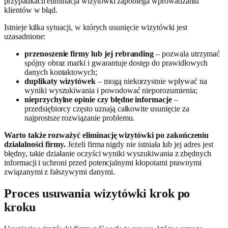
przypadkach eliminacja wizytówki zapobiega wprowadzaniu
klientów w błąd.
Istnieje kilka sytuacji, w których usunięcie wizytówki jest
uzasadnione:
przenoszenie firmy lub jej rebranding
– pozwala utrzymać
spójny obraz marki i gwarantuje dostęp do prawidłowych
danych kontaktowych;
duplikaty wizytówek
– mogą niekorzystnie wpływać na
wyniki wyszukiwania i powodować nieporozumienia;
nieprzychylne opinie czy błędne informacje
–
przedsiębiorcy często uznają całkowite usunięcie za
najprostsze rozwiązanie problemu.
Warto także rozważyć eliminację wizytówki po zakończeniu
działalności firmy.
Jeżeli firma nigdy nie istniała lub jej adres jest
błędny, takie działanie oczyści wyniki wyszukiwania z zbędnych
informacji i uchroni przed potencjalnymi kłopotami prawnymi
związanymi z fałszywymi danymi.
Proces usuwania wizytówki krok po
kroku