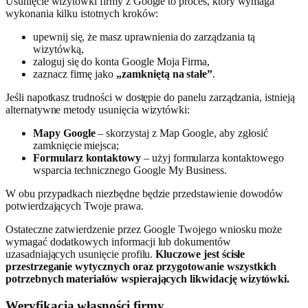
Usunięcie wizytówki firmy z Google to proces, który wymaga
wykonania kilku istotnych kroków:
upewnij się, że masz uprawnienia do zarządzania tą
wizytówką,
zaloguj się do konta Google Moja Firma,
zaznacz firmę jako
„zamkniętą na stałe”
.
Jeśli napotkasz trudności w dostępie do panelu zarządzania, istnieją
alternatywne metody usunięcia wizytówki:
Mapy Google
– skorzystaj z Map Google, aby zgłosić
zamknięcie miejsca;
Formularz kontaktowy
– użyj formularza kontaktowego
wsparcia technicznego Google My Business.
W obu przypadkach niezbędne będzie przedstawienie dowodów
potwierdzających Twoje prawa.
Ostateczne zatwierdzenie przez Google Twojego wniosku może
wymagać dodatkowych informacji lub dokumentów
uzasadniających usunięcie profilu.
Kluczowe jest ścisłe
przestrzeganie wytycznych oraz przygotowanie wszystkich
potrzebnych materiałów wspierających likwidację wizytówki.
Weryfikacja własności firmy