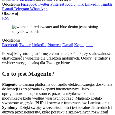
Udostępnij
Facebook
Twitter
Pinterest
Kopiuj link
LinkedIn
Tumblr
E-mail
Telegram
WhatsApp
Obserwuj
RSS
Udostępnij
Facebook
Twitter
LinkedIn
Pinterest
E-mail
Kopiuj link
Poznaj Magento – platformę e-commerce, która łączy skalowalność,
elastyczność i wsparcie dla urządzeń mobilnych. Odkryj jej zalety i
wybierz wersję idealną dla Twojego biznesu!
Co to jest Magento?
Magento
to uznana platforma do handlu elektronicznego, doskonała
do kreacji i zarządzania sklepami internetowymi. Jako
oprogramowanie open source, pozwala użytkownikom na
modyfikację kodu według własnych potrzeb. Magento zostało
stworzone w języku
PHP
i korzysta z frameworków Laminas oraz
Symfony
. Dzięki swojej wszechstronności jest idealne dla średnich i
dużych przedsiębiorstw, które poszukują skalowalnych rozwiązań