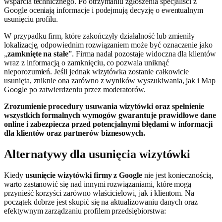
wsparcia technicznego. Po otrzymaniu zgłoszenia specjaliści z
Google oceniają informacje i podejmują decyzję o ewentualnym
usunięciu profilu.
W przypadku firm, które zakończyły działalność lub zmieniły
lokalizację, odpowiednim rozwiązaniem może być oznaczenie jako
„
zamknięte na stałe
”. Firma nadal pozostaje widoczna dla klientów
wraz z informacją o zamknięciu, co pozwala uniknąć
nieporozumień. Jeśli jednak wizytówka zostanie całkowicie
usunięta, zniknie ona zarówno z wyników wyszukiwania, jak i Map
Google po zatwierdzeniu przez moderatorów.
Zrozumienie procedury usuwania wizytówki oraz spełnienie
wszystkich formalnych wymogów gwarantuje prawidłowe dane
online i zabezpiecza przed potencjalnymi błędami w informacji
dla klientów oraz partnerów biznesowych.
Alternatywy dla usunięcia wizytówki
Kiedy
usunięcie wizytówki firmy z Google
nie jest koniecznością,
warto zastanowić się nad innymi rozwiązaniami, które mogą
przynieść korzyści zarówno właścicielowi, jak i klientom. Na
początek dobrze jest skupić się na aktualizowaniu danych oraz
efektywnym zarządzaniu profilem przedsiębiorstwa: