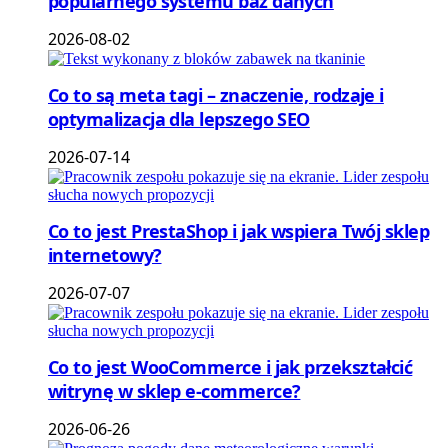
popularnego systemu baz danych
2026-08-02
Co to są meta tagi – znaczenie, rodzaje i
optymalizacja dla lepszego SEO
2026-07-14
Co to jest PrestaShop i jak wspiera Twój sklep
internetowy?
2026-07-07
Co to jest WooCommerce i jak przekształcić
witrynę w sklep e-commerce?
2026-06-26