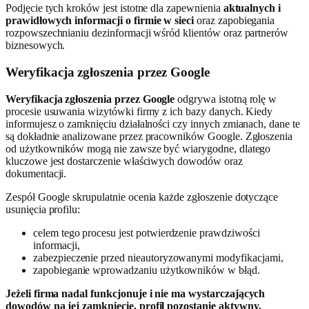
Podjęcie tych kroków jest istotne dla zapewnienia
aktualnych i
prawidłowych informacji o firmie w sieci
oraz zapobiegania
rozpowszechnianiu dezinformacji wśród klientów oraz partnerów
biznesowych.
Weryfikacja zgłoszenia przez Google
Weryfikacja zgłoszenia przez Google
odgrywa istotną rolę w
procesie usuwania wizytówki firmy z ich bazy danych. Kiedy
informujesz o zamknięciu działalności czy innych zmianach, dane te
są dokładnie analizowane przez pracowników Google. Zgłoszenia
od użytkowników mogą nie zawsze być wiarygodne, dlatego
kluczowe jest dostarczenie właściwych dowodów oraz
dokumentacji.
Zespół Google skrupulatnie ocenia każde zgłoszenie dotyczące
usunięcia profilu:
celem tego procesu jest potwierdzenie prawdziwości
informacji,
zabezpieczenie przed nieautoryzowanymi modyfikacjami,
zapobieganie wprowadzaniu użytkowników w błąd.
Jeżeli firma nadal funkcjonuje i nie ma wystarczających
dowodów na jej zamknięcie, profil pozostanie aktywny.