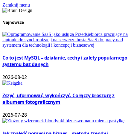
Zamknij menu
Najnowsze
Co to jest MySQL – działanie, cechy i zalety popularnego
systemu baz danych
2026-08-02
Zszyć, uformować, wykończyć. Co łączy broszurę z
albumem fotograficznym
2026-07-28
Jak znaleźć pomysł na biznes – metody, trendy i