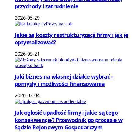
przychody i zatrudnienie
2026-05-29
Jakie są koszty restrukturyzacji firmy i jak je
optymalizować?
2026-05-21
Jaki biznes na własnej działce wybrać –
pomysły i możliwości finansowania
2026-03-04
Jak ogłosić upadłość firmy i jakie są tego
konsekwencje? Przewodnik po procesie w
Sądzie Rejonowym Gospodarczym