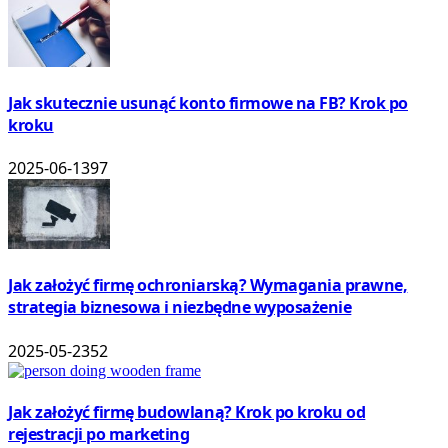
Jak skutecznie usunąć konto firmowe na FB? Krok po
kroku
2025-06-13
97
Jak założyć firmę ochroniarską? Wymagania prawne,
strategia biznesowa i niezbędne wyposażenie
2025-05-23
52
Jak założyć firmę budowlaną? Krok po kroku od
rejestracji po marketing