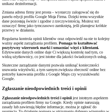
unikasz dezinformacji.
Zmiana adresu firmy jest prosta – wystarczy zalogować się do
panelu edycji profilu Google Moja Firma. Dzięki temu wszystkie
dane pozostają świeże i zgodne z rzeczywistością. Możesz też
oznaczyć firmę jako tymczasowo zamkniętą, jeśli planujesz krótkie
przerwy w działaniu.
Regularna kontrola opinii klientów oraz odpowiedź na nie to kolejny
ważny aspekt zarządzania profilem.
Pomaga to kształtować
pozytywny wizerunek marki i umacniać więzi z klientami.
Edytowanie danych online daje Ci większą kontrolę nad tym, co
widzą użytkownicy, co jest istotne dla jakości świadczonych usług.
Skuteczne zarządzanie danymi pozwala uniknąć konieczności
usuwania wizytówki, a tym samym zwiększa obecność online bez
potrzeby kasowania profilu z Google Maps czy wyszukiwarki
Google.
Zgłaszanie nieodpowiednich treści i opinii
Zgłaszanie nieodpowiednich treści i opinii
jest istotnym aspektem
zarządzania profilem firmy na Google. Kiedy opinie naruszają
zasady lub zawierają błędne informacje, można je zgłosić do
usunięcia. To działanie pomaga w utrzymaniu dobrego wizerunku w