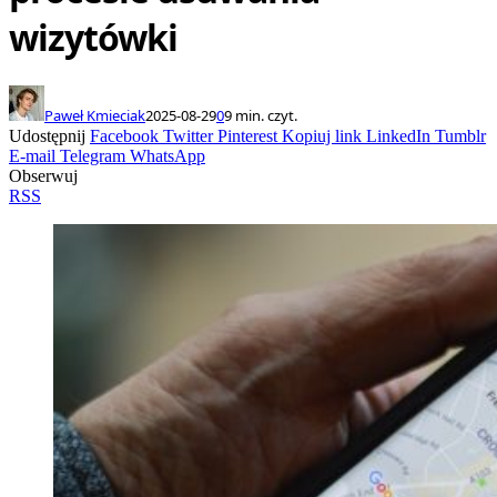
wizytówki
Paweł Kmieciak
2025-08-29
0
9 min. czyt.
Udostępnij
Facebook
Twitter
Pinterest
Kopiuj link
LinkedIn
Tumblr
E-mail
Telegram
WhatsApp
Obserwuj
RSS