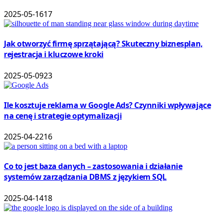
2025-05-16
17
Jak otworzyć firmę sprzątającą? Skuteczny biznesplan,
rejestracja i kluczowe kroki
2025-05-09
23
Ile kosztuje reklama w Google Ads? Czynniki wpływające
na cenę i strategie optymalizacji
2025-04-22
16
Co to jest baza danych – zastosowania i działanie
systemów zarządzania DBMS z językiem SQL
2025-04-14
18