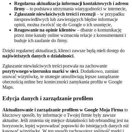
Regularna aktualizacja informacji kontaktowych i adresu
firmy
– to podstawa utrzymania wiarygodności w internecie,
Zgłaszanie niewłaściwych treści i recenzji
– w przypadku
niesprawiedliwych lub zawierających błędne informacje
opinii, można zwrócić się do Google o ich usunięcie,
Reagowanie na opinie klientów
– dbanie o komunikację
przez inne kanały online wzmacnia relacje z konsumentami i
buduje ich zaufanie do firmy.
Dzięki regularnej aktualizacji, klienci zawsze będą mieli dostęp do
najświeższych danych o działalności
.
Zgłaszanie niewłaściwych treści pozwala na zachowanie
pozytywnego wizerunku marki w sieci
. Dodatkowo, zamiast
usuwać wizytówkę, te strategie umożliwiają lepsze zarządzanie
obecnością online bez konieczności zamykania profilu w Google
Maps.
Edycja danych i zarządzanie profilem
Aktualizowanie i zarządzanie profilem w Google Moja Firma
to
kluczowy sposób, by informacje o Twojej firmie były zawsze
aktualne. Jeśli zmienia się miejsce działalności lub rebranding jest na
horyzoncie, lepiej wprowadzać poprawki do istniejących danych niż
kasować wizytówkę. W ten sposób zachowujesz spójność marki i