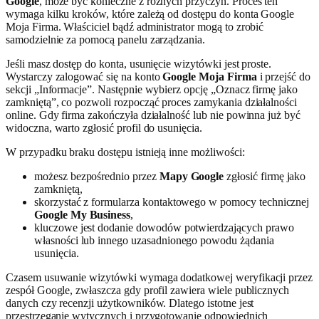
Google
, może być konieczne z różnych przyczyn. Proces ten
wymaga kilku kroków, które zależą od dostępu do konta Google
Moja Firma. Właściciel bądź administrator mogą to zrobić
samodzielnie za pomocą panelu zarządzania.
Jeśli masz dostęp do konta, usunięcie wizytówki jest proste.
Wystarczy zalogować się na konto
Google Moja Firma
i przejść do
sekcji „Informacje”. Następnie wybierz opcję „Oznacz firmę jako
zamkniętą”, co pozwoli rozpocząć proces zamykania działalności
online. Gdy firma zakończyła działalność lub nie powinna już być
widoczna, warto zgłosić profil do usunięcia.
W przypadku braku dostępu istnieją inne możliwości:
możesz bezpośrednio przez
Mapy Google
zgłosić firmę jako
zamkniętą,
skorzystać z formularza kontaktowego w pomocy technicznej
Google My Business
,
kluczowe jest dodanie dowodów potwierdzających prawo
własności lub innego uzasadnionego powodu żądania
usunięcia.
Czasem usuwanie wizytówki wymaga dodatkowej weryfikacji przez
zespół Google, zwłaszcza gdy profil zawiera wiele publicznych
danych czy recenzji użytkowników. Dlatego istotne jest
przestrzeganie wytycznych i przygotowanie odpowiednich