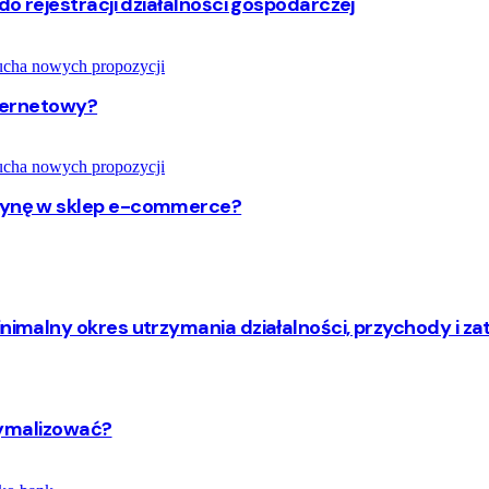
do rejestracji działalności gospodarczej
nternetowy?
trynę w sklep e-commerce?
inimalny okres utrzymania działalności, przychody i za
ptymalizować?