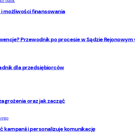
 i możliwości finansowania
nsekwencje? Przewodnik po procesie w Sądzie Rejonow
dnik dla przedsiębiorców
y, zagrożenia oraz jak zacząć
 kampanii i personalizuje komunikację