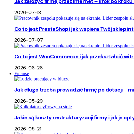
Jak założyć firmę przez internet – krok po kroku 
2026-07-18
Co to jest PrestaShop i jak wspiera Twój sklep i
2026-07-07
Co to jest WooCommerce i jak przekształcić wi
2026-06-26
Finanse
Jak długo trzeba prowadzić firmę po dotacji – m
2026-05-29
Jakie są koszty restrukturyzacji firmy i jak je o
2026-05-21