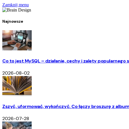
Zamknij menu
Najnowsze
Co to jest MySQL – działanie, cechy i zalety popularneg
2026-08-02
Zszyć, uformować, wykończyć. Co łączy broszurę z albu
2026-07-28