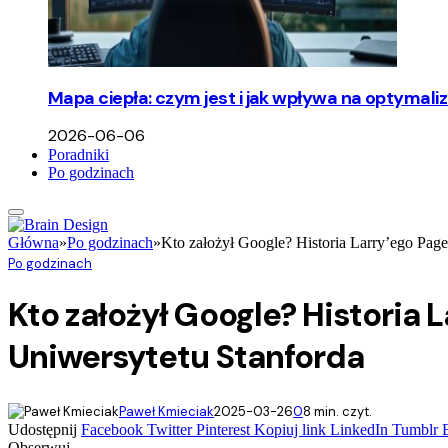
Mapa ciepła: czym jest i jak wpływa na optymali
2026-06-06
Poradniki
Po godzinach
Główna
»
Po godzinach
»
Kto założył Google? Historia Larry’ego Page
Po godzinach
Kto założył Google? Historia L
Uniwersytetu Stanforda
Paweł Kmieciak
2025-03-26
0
8 min. czyt.
Udostępnij
Facebook
Twitter
Pinterest
Kopiuj link
LinkedIn
Tumblr
Obserwuj