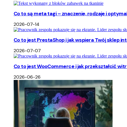
Co to są meta tagi – znaczenie, rodzaje i optyma
2026-07-14
Co to jest PrestaShop i jak wspiera Twój sklep i
2026-07-07
Co to jest WooCommerce i jak przekształcić wi
2026-06-26