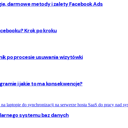
gie, darmowe metody i zalety Facebook Ads
acebooku? Krok po kroku
ik po procesie usuwania wizytówki
gramie i jakie to ma konsekwencje?
opularnego systemu baz danych