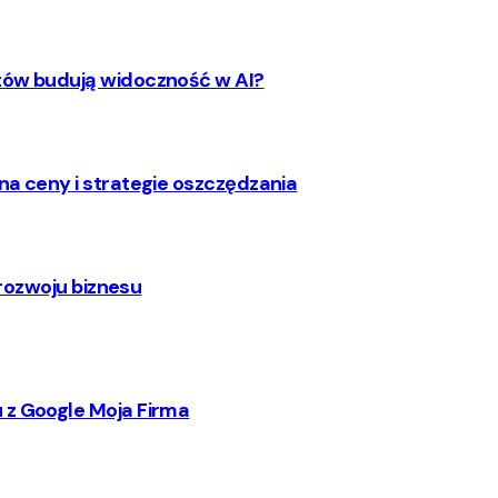
ntów budują widoczność w AI?
na ceny i strategie oszczędzania
 rozwoju biznesu
 z Google Moja Firma