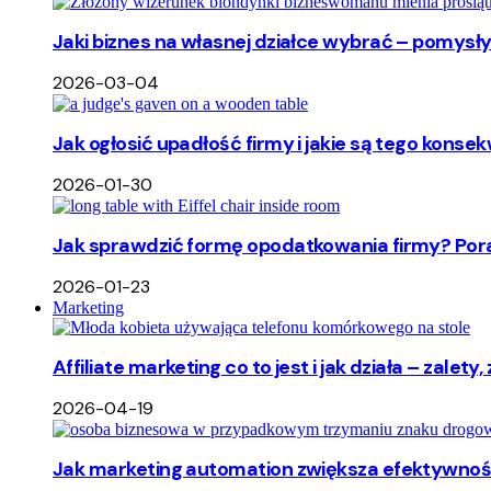
Jaki biznes na własnej działce wybrać – pomysły
2026-03-04
Jak ogłosić upadłość firmy i jakie są tego ko
2026-01-30
Jak sprawdzić formę opodatkowania firmy? Pora
2026-01-23
Marketing
Affiliate marketing co to jest i jak działa – zalet
2026-04-19
Jak marketing automation zwiększa efektywność