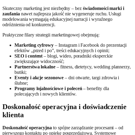
Skuteczny marketing jest niezbędny – bez
świadomości marki i
zaufania
nawet najlepsza jakość nie wygeneruje ruchu. Usługi
modelowania wymagają edukacyjnej narracji i wyraźnego
odróżnienia od konkurencji.
Praktyczne filary strategii marketingowej obejmują:
Marketing cyfrowy
– Instagram i Facebook do prezentacji
efektów „przed i po”, treści edukacyjnych i opinii;
SEO i content
– blogi, wideo, poradniki eksperckie
zwiększające widoczność;
Partnerstwa lokalne
– fitness, dietetycy, wedding plannerzy,
butiki;
Eventy i akcje sezonowe
– dni otwarte, targi zdrowia i
ślubne;
Programy lojalnościowe i poleceń
– benefity dla
polecających i nowych klientów.
Doskonałość operacyjna i doświadczenie
klienta
Doskonałość operacyjna
to spójne zarządzanie procesami – od
pierwszego kontaktu po opiekę posprzedażową. Systemowe