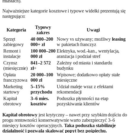
miastach).
Najważniejsze kategorie kosztowe i typowe widełki prezentują się
następująco:
Typowy
Kategoria
Uwagi
zakres
Sprzęt
40 000–200
Nowy vs używany; możliwy
leasing
zabiegowy
000+ zł
w pakietach franczyz
Remont i
100 000–200
Elektryka, wod.-kan., wentylacja,
instalacje
000 zł
aranżacja i podział stref
Czynsz
841–2 572
Zależny od miasta i standardu
(miesięcznie)
zł
+
budynku
Opłata
20 000–100
Wpisowe; dodatkowo opłaty stałe
franczyzowa
000 zł
miesięczne
Marketing
5–15%
Udział maleje wraz z efektami
startowy
przychodu
rekomendacji
Kapitał
3–6 mies.
Poduszka płynności na etap
obrotowy
kosztów
pozyskiwania klientów
Kapitał obrotowy
jest krytyczny – nawet przy szybkim dojściu do
progu rentowności konserwatywnie warto zabezpieczyć 3–6
miesięcy kosztów operacyjnych.
Taka poduszka stabilizuje
działalność i pozwala skalować popyt bez pośpiechu.