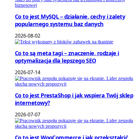
Co to jest MySQL – działanie, cechy i zalety
popularnego systemu baz danych
2026-08-02
Co to są meta tagi – znaczenie, rodzaje i
optymalizacja dla lepszego SEO
2026-07-14
Co to jest PrestaShop i jak wspiera Twój sklep
internetowy?
2026-07-07
Co to jest WooCommerce i jak przekształcić