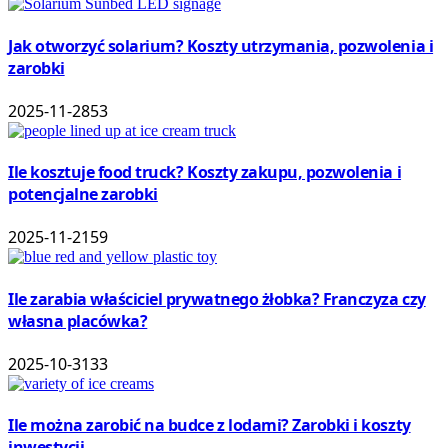
Jak otworzyć solarium? Koszty utrzymania, pozwolenia i
zarobki
2025-11-28
53
Ile kosztuje food truck? Koszty zakupu, pozwolenia i
potencjalne zarobki
2025-11-21
59
Ile zarabia właściciel prywatnego żłobka? Franczyza czy
własna placówka?
2025-10-31
33
Ile można zarobić na budce z lodami? Zarobki i koszty
inwestycji