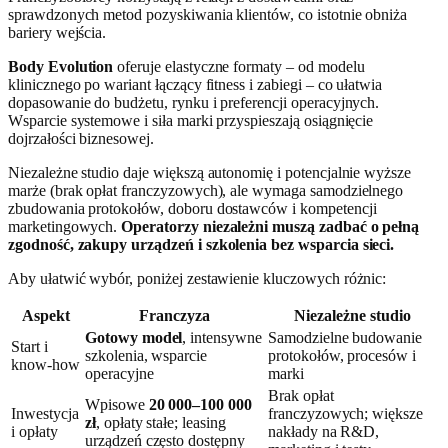
sprawdzonych metod pozyskiwania klientów, co istotnie obniża
bariery wejścia.
Body Evolution
oferuje elastyczne formaty – od modelu
klinicznego po wariant łączący fitness i zabiegi – co ułatwia
dopasowanie do budżetu, rynku i preferencji operacyjnych.
Wsparcie systemowe i siła marki przyspieszają osiągnięcie
dojrzałości biznesowej.
Niezależne studio daje większą autonomię i potencjalnie wyższe
marże (brak opłat franczyzowych), ale wymaga samodzielnego
zbudowania protokołów, doboru dostawców i kompetencji
marketingowych.
Operatorzy niezależni muszą zadbać o pełną
zgodność, zakupy urządzeń i szkolenia bez wsparcia sieci.
Aby ułatwić wybór, poniżej zestawienie kluczowych różnic:
Aspekt
Franczyza
Niezależne studio
Gotowy model
, intensywne
Samodzielne budowanie
Start i
szkolenia, wsparcie
protokołów, procesów i
know‑how
operacyjne
marki
Brak opłat
Wpisowe
20 000–100 000
Inwestycja
franczyzowych; większe
zł
, opłaty stałe; leasing
i opłaty
nakłady na R&D,
urządzeń często dostępny