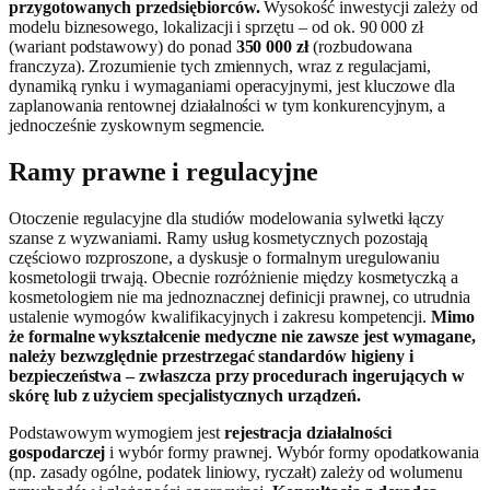
przygotowanych przedsiębiorców.
Wysokość inwestycji zależy od
modelu biznesowego, lokalizacji i sprzętu – od ok. 90 000 zł
(wariant podstawowy) do ponad
350 000 zł
(rozbudowana
franczyza). Zrozumienie tych zmiennych, wraz z regulacjami,
dynamiką rynku i wymaganiami operacyjnymi, jest kluczowe dla
zaplanowania rentownej działalności w tym konkurencyjnym, a
jednocześnie zyskownym segmencie.
Ramy prawne i regulacyjne
Otoczenie regulacyjne dla studiów modelowania sylwetki łączy
szanse z wyzwaniami. Ramy usług kosmetycznych pozostają
częściowo rozproszone, a dyskusje o formalnym uregulowaniu
kosmetologii trwają. Obecnie rozróżnienie między kosmetyczką a
kosmetologiem nie ma jednoznacznej definicji prawnej, co utrudnia
ustalenie wymogów kwalifikacyjnych i zakresu kompetencji.
Mimo
że formalne wykształcenie medyczne nie zawsze jest wymagane,
należy bezwzględnie przestrzegać standardów higieny i
bezpieczeństwa – zwłaszcza przy procedurach ingerujących w
skórę lub z użyciem specjalistycznych urządzeń.
Podstawowym wymogiem jest
rejestracja działalności
gospodarczej
i wybór formy prawnej. Wybór formy opodatkowania
(np. zasady ogólne, podatek liniowy, ryczałt) zależy od wolumenu