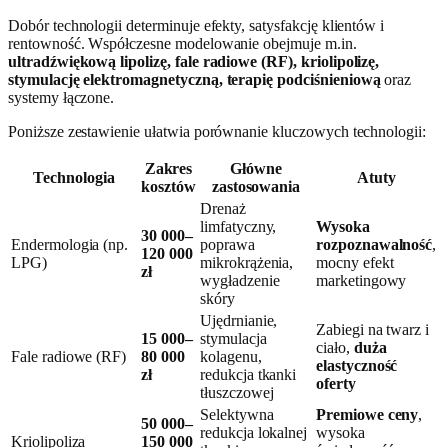
Dobór technologii determinuje efekty, satysfakcję klientów i
rentowność. Współczesne modelowanie obejmuje m.in.
ultradźwiękową lipolizę, fale radiowe (RF), kriolipolizę,
stymulację elektromagnetyczną, terapię podciśnieniową
oraz
systemy łączone.
Poniższe zestawienie ułatwia porównanie kluczowych technologii:
Zakres
Główne
Technologia
Atuty
kosztów
zastosowania
Drenaż
limfatyczny,
Wysoka
30 000–
Endermologia (np.
poprawa
rozpoznawalność
,
120 000
LPG)
mikrokrążenia,
mocny efekt
zł
wygładzenie
marketingowy
skóry
Ujędrnianie,
Zabiegi na twarz i
15 000–
stymulacja
ciało,
duża
Fale radiowe (RF)
80 000
kolagenu,
elastyczność
zł
redukcja tkanki
oferty
tłuszczowej
Selektywna
Premiowe ceny
,
50 000–
redukcja lokalnej
wysoka
Kriolipoliza
150 000