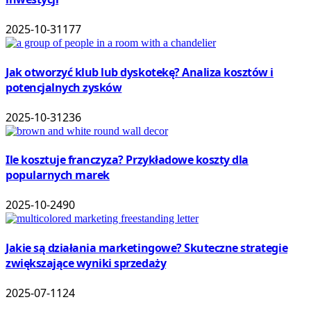
2025-10-31
177
Jak otworzyć klub lub dyskotekę? Analiza kosztów i
potencjalnych zysków
2025-10-31
236
Ile kosztuje franczyza? Przykładowe koszty dla
popularnych marek
2025-10-24
90
Jakie są działania marketingowe? Skuteczne strategie
zwiększające wyniki sprzedaży
2025-07-11
24