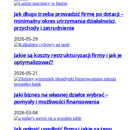
Jak długo trzeba prowadzić firmę po dotacji –
minimalny okres utrzymania działalności,
przychody i zatrudnienie
2026-05-29
Jakie są koszty restrukturyzacji firmy i jak je
optymalizować?
2026-05-21
Jaki biznes na własnej działce wybrać –
pomysły i możliwości finansowania
2026-03-04
Jak ogłosić upadłość firmy i jakie są tego