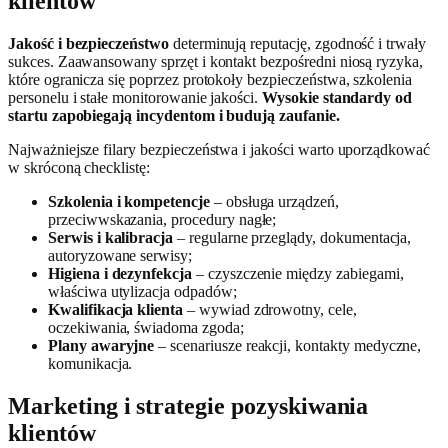
klientów
Jakość i bezpieczeństwo
determinują reputację, zgodność i trwały
sukces. Zaawansowany sprzęt i kontakt bezpośredni niosą ryzyka,
które ogranicza się poprzez protokoły bezpieczeństwa, szkolenia
personelu i stałe monitorowanie jakości.
Wysokie standardy od
startu zapobiegają incydentom i budują zaufanie.
Najważniejsze filary bezpieczeństwa i jakości warto uporządkować
w skróconą checklistę:
Szkolenia i kompetencje
– obsługa urządzeń,
przeciwwskazania, procedury nagłe;
Serwis i kalibracja
– regularne przeglądy, dokumentacja,
autoryzowane serwisy;
Higiena i dezynfekcja
– czyszczenie między zabiegami,
właściwa utylizacja odpadów;
Kwalifikacja klienta
– wywiad zdrowotny, cele,
oczekiwania, świadoma zgoda;
Plany awaryjne
– scenariusze reakcji, kontakty medyczne,
komunikacja.
Marketing i strategie pozyskiwania
klientów