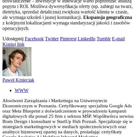
doświadczenie – inwestycje w innowacje warto poprzedzać analizą
popytu i ROI. Możliwa dywersyfikacja oferty (np. zabiegi na twarz,
dietetyka, sprzedaż detaliczna) zwiększa wartość klienta w czasie,
ale wymaga szkoleń i jasnej komunikacji.
Ekspansja geograficzna
z kolejnymi lokalizacjami wymaga standaryzacji jakości i zasobów
operacyjnych.
Udostępnij
Facebook
Twitter
Pinterest
LinkedIn
Tumblr
E-mail
Kopiuj link
Paweł Kmieciak
WWW
Absolwent Zarządzania i Marketingu na Uniwersytecie
Ekonomicznym w Poznaniu. Certyfikowany specjalista Google Ads
oraz Meta Blueprint z doświadczeniem w prowadzeniu kampanii
digitalowych dla ponad 25 firm z sektora MŚP. Współtwórca serwisu
Brain Design i konsultant w StartUp Hub Poznań. Specjalizuje się w
strategiach marketingowych w mediach społecznościowych oraz
analityce biznesowej opartej na danych, posiadając certyfikaty
Google Analytics 4 i HubSpot Inbound Marketing.