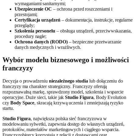
wymaganiami sanitarnymi;
Ubezpieczenie OC
– ochrona przed roszczeniami i
przestojami;
Certyfikacja urządzeń
– dokumentacja, instrukcje, regularne
przeglądy;
Szkolenia personelu
– obsługa urządzeń, przeciwwskazania,
procedury nagłe;
Ochrona danych (RODO)
– bezpieczne przetwarzanie
danych medycznych i wrażliwych.
Wybór modelu biznesowego i możliwości
franczyzy
Decyzja o prowadzeniu
niezależnego studia
lub dołączeniu do
franczyzy ma charakter strategiczny. Franczyzy oferują
rozpoznawalną markę, sprawdzony model, szkolenia i wsparcie
operacyjne. Duże sieci, takie jak
Studio Figura
, Body Evolution
czy
Body Space
, skracają krzywą uczenia i zmniejszają ryzyko
startu.
Studio Figura
, największa polska sieć franczyzowa w
modelowaniu sylwetki, zapewnia dostęp do własnych urządzeń,
protokołów, materiałów marketingowych i ciągłego wsparcia.
Franczyzobiorcy korzystają z relacji z dostawcami oraz