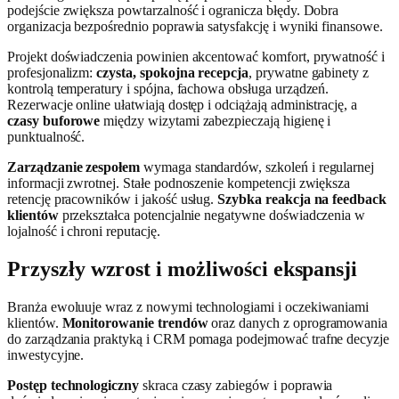
podejście zwiększa powtarzalność i ogranicza błędy. Dobra
organizacja bezpośrednio poprawia satysfakcję i wyniki finansowe.
Projekt doświadczenia powinien akcentować komfort, prywatność i
profesjonalizm:
czysta, spokojna recepcja
, prywatne gabinety z
kontrolą temperatury i spójna, fachowa obsługa urządzeń.
Rezerwacje online ułatwiają dostęp i odciążają administrację, a
czasy buforowe
między wizytami zabezpieczają higienę i
punktualność.
Zarządzanie zespołem
wymaga standardów, szkoleń i regularnej
informacji zwrotnej. Stałe podnoszenie kompetencji zwiększa
retencję pracowników i jakość usług.
Szybka reakcja na feedback
klientów
przekształca potencjalnie negatywne doświadczenia w
lojalność i chroni reputację.
Przyszły wzrost i możliwości ekspansji
Branża ewoluuje wraz z nowymi technologiami i oczekiwaniami
klientów.
Monitorowanie trendów
oraz danych z oprogramowania
do zarządzania praktyką i CRM pomaga podejmować trafne decyzje
inwestycyjne.
Postęp technologiczny
skraca czasy zabiegów i poprawia