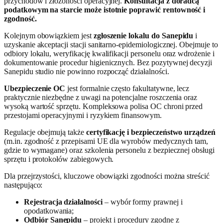
przychodów i złożoności operacyjnej.
Konsultacja z doradcą
podatkowym na starcie może istotnie poprawić rentowność i
zgodność.
Kolejnym obowiązkiem jest
zgłoszenie lokalu do Sanepidu
i
uzyskanie akceptacji stacji sanitarno‑epidemiologicznej. Obejmuje to
odbiory lokalu, weryfikację kwalifikacji personelu oraz wdrożenie i
dokumentowanie procedur higienicznych. Bez pozytywnej decyzji
Sanepidu studio nie powinno rozpocząć działalności.
Ubezpieczenie OC
jest formalnie często fakultatywne, lecz
praktycznie niezbędne z uwagi na potencjalne roszczenia oraz
wysoką wartość sprzętu. Kompleksowa polisa OC chroni przed
przestojami operacyjnymi i ryzykiem finansowym.
Regulacje obejmują także
certyfikację i bezpieczeństwo urządzeń
(m.in. zgodność z przepisami UE dla wyrobów medycznych tam,
gdzie to wymagane) oraz szkolenia personelu z bezpiecznej obsługi
sprzętu i protokołów zabiegowych.
Dla przejrzystości, kluczowe obowiązki zgodności można streścić
następująco:
Rejestracja działalności
– wybór formy prawnej i
opodatkowania;
Odbiór Sanepidu
– projekt i procedury zgodne z