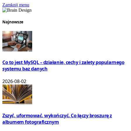
Zamknij menu
Najnowsze
Co to jest MySQL – działanie, cechy i zalety popularnego
systemu baz danych
2026-08-02
Zszyć, uformować, wykończyć. Co łączy broszurę z
albumem fotograficznym