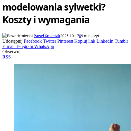
modelowania sylwetki?
Koszty i wymagania
Paweł Kmieciak
2025-10-17
0
9 min. czyt.
Udostępnij
Facebook
Twitter
Pinterest
Kopiuj link
LinkedIn
Tumblr
E-mail
Telegram
WhatsApp
Obserwuj
RSS