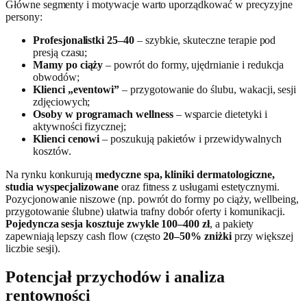
Główne segmenty i motywacje warto uporządkować w precyzyjne
persony:
Profesjonalistki 25–40
– szybkie, skuteczne terapie pod
presją czasu;
Mamy po ciąży
– powrót do formy, ujędrnianie i redukcja
obwodów;
Klienci „eventowi”
– przygotowanie do ślubu, wakacji, sesji
zdjęciowych;
Osoby w programach wellness
– wsparcie dietetyki i
aktywności fizycznej;
Klienci cenowi
– poszukują pakietów i przewidywalnych
kosztów.
Na rynku konkurują
medyczne spa, kliniki dermatologiczne,
studia wyspecjalizowane
oraz fitness z usługami estetycznymi.
Pozycjonowanie niszowe (np. powrót do formy po ciąży, wellbeing,
przygotowanie ślubne) ułatwia trafny dobór oferty i komunikacji.
Pojedyncza sesja kosztuje zwykle 100–400 zł
, a pakiety
zapewniają lepszy cash flow (często
20–50% zniżki
przy większej
liczbie sesji).
Potencjał przychodów i analiza
rentowności