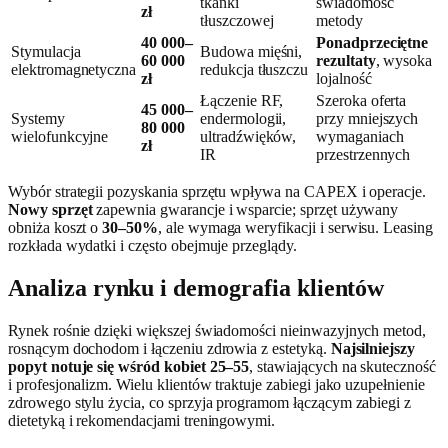
tkanki
świadomość
zł
tłuszczowej
metody
40 000–
Ponadprzeciętne
Stymulacja
Budowa mięśni,
60 000
rezultaty
, wysoka
elektromagnetyczna
redukcja tłuszczu
zł
lojalność
Łączenie RF,
Szeroka oferta
45 000–
Systemy
endermologii,
przy mniejszych
80 000
wielofunkcyjne
ultradźwięków,
wymaganiach
zł
IR
przestrzennych
Wybór strategii pozyskania sprzętu wpływa na CAPEX i operacje.
Nowy sprzęt
zapewnia gwarancje i wsparcie; sprzęt używany
obniża koszt o
30–50%
, ale wymaga weryfikacji i serwisu. Leasing
rozkłada wydatki i często obejmuje przeglądy.
Analiza rynku i demografia klientów
Rynek rośnie dzięki większej świadomości nieinwazyjnych metod,
rosnącym dochodom i łączeniu zdrowia z estetyką.
Najsilniejszy
popyt notuje się wśród kobiet 25–55
, stawiających na skuteczność
i profesjonalizm. Wielu klientów traktuje zabiegi jako uzupełnienie
zdrowego stylu życia, co sprzyja programom łączącym zabiegi z
dietetyką i rekomendacjami treningowymi.