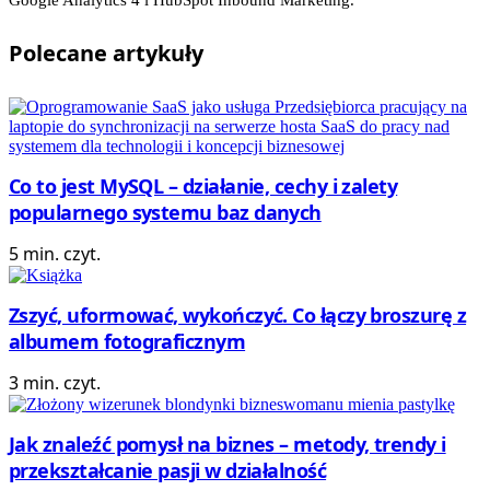
Polecane
artykuły
Co to jest MySQL – działanie, cechy i zalety
popularnego systemu baz danych
5 min. czyt.
Zszyć, uformować, wykończyć. Co łączy broszurę z
albumem fotograficznym
3 min. czyt.
Jak znaleźć pomysł na biznes – metody, trendy i
przekształcanie pasji w działalność