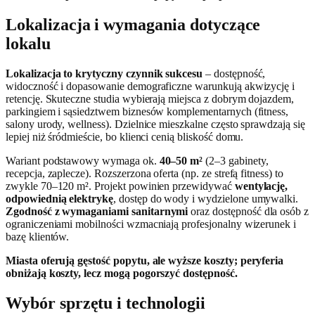
Lokalizacja i wymagania dotyczące
lokalu
Lokalizacja to krytyczny czynnik sukcesu
– dostępność,
widoczność i dopasowanie demograficzne warunkują akwizycję i
retencję. Skuteczne studia wybierają miejsca z dobrym dojazdem,
parkingiem i sąsiedztwem biznesów komplementarnych (fitness,
salony urody, wellness). Dzielnice mieszkalne często sprawdzają się
lepiej niż śródmieście, bo klienci cenią bliskość domu.
Wariant podstawowy wymaga ok.
40–50 m²
(2–3 gabinety,
recepcja, zaplecze). Rozszerzona oferta (np. ze strefą fitness) to
zwykle 70–120 m². Projekt powinien przewidywać
wentylację,
odpowiednią elektrykę
, dostęp do wody i wydzielone umywalki.
Zgodność z wymaganiami sanitarnymi
oraz dostępność dla osób z
ograniczeniami mobilności wzmacniają profesjonalny wizerunek i
bazę klientów.
Miasta oferują gęstość popytu, ale wyższe koszty; peryferia
obniżają koszty, lecz mogą pogorszyć dostępność.
Wybór sprzętu i technologii