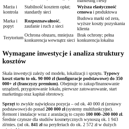
marketing i testy
Marża i
Stabilność kosztem opłat;
Wyższa elastyczność
kontrola
standardy sieci
cenowa
i produktowa
Budowa marki od zera,
Marka i
Rozpoznawalność
,
wyższe koszty pozyskania
popyt
zaufanie i ruch z sieci
klienta
Ochrona obszaru, mniejsza
Brak ochrony; pełna
Terytorium
konkurencja wewnątrz sieci
konkurencja lokalna
Wymagane inwestycje i analiza struktury
kosztów
Skala inwestycji zależy od modelu, lokalizacji i sprzętu.
Typowy
koszt startu to ok. 90 000 zł (konfiguracje podstawowe) do 350
000+ zł (franczyzy premium)
. Obejmuje to zakup/finansowanie
urządzeń, przygotowanie lokalu, pierwsze zatowarowanie, start
marketingu oraz kapitał obrotowy.
Sprzęt
to zwykle największa pozycja – od ok. 40 000 zł (zestawy
podstawowe) do ponad
200 000 zł
(systemy multifunkcyjne).
Remont i instalacje wraz z aranżacją to często
100 000–200 000 zł
.
Średnie czynsze dla studiów kosmetycznych wynoszą ok. 1 943
zł/mies. (od ok.
841 zł
na peryferiach do ok. 2 572 zł w dużych