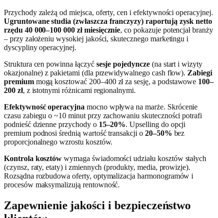
Przychody zależą od miejsca, oferty, cen i efektywności operacyjnej.
Ugruntowane studia (zwłaszcza franczyzy) raportują zysk netto
rzędu 40 000–100 000 zł miesięcznie
, co pokazuje potencjał branży
– przy założeniu wysokiej jakości, skutecznego marketingu i
dyscypliny operacyjnej.
Struktura cen powinna łączyć
sesje pojedyncze
(na start i wizyty
okazjonalne) z pakietami (dla przewidywalnego cash flow).
Zabiegi
premium
mogą kosztować 200–400 zł za sesję, a podstawowe
100–
200 zł
, z istotnymi różnicami regionalnymi.
Efektywność operacyjna
mocno wpływa na marże. Skrócenie
czasu zabiegu o ~10 minut przy zachowaniu skuteczności potrafi
podnieść dzienne przychody o
15–20%
. Upselling do opcji
premium podnosi średnią wartość transakcji o
20–50%
bez
proporcjonalnego wzrostu kosztów.
Kontrola kosztów
wymaga świadomości udziału kosztów stałych
(czynsz, raty, etaty) i zmiennych (produkty, media, prowizje).
Rozsądna rozbudowa oferty, optymalizacja harmonogramów i
procesów maksymalizują rentowność.
Zapewnienie jakości i bezpieczeństwo