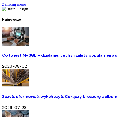
Zamknij menu
Najnowsze
Co to jest MySQL – działanie, cechy i zalety popularneg
2026-08-02
Zszyć, uformować, wykończyć. Co łączy broszurę z albu
2026-07-28