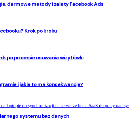
gie, darmowe metody i zalety Facebook Ads
acebooku? Krok po kroku
ik po procesie usuwania wizytówki
gramie i jakie to ma konsekwencje?
opularnego systemu baz danych