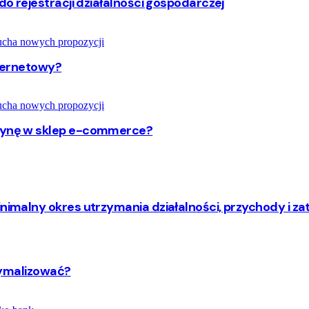
do rejestracji działalności gospodarczej
nternetowy?
trynę w sklep e-commerce?
inimalny okres utrzymania działalności, przychody i za
ptymalizować?