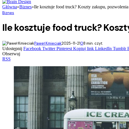
Główna
»
Biznes
»
Ile kosztuje food truck? Koszty zakupu, pozwolenia 
Biznes
Ile kosztuje food truck? Kosz
Paweł Kmieciak
2025-11-21
0
8 min. czyt.
Udostępnij
Facebook
Twitter
Pinterest
Kopiuj link
LinkedIn
Tumblr
Obserwuj
RSS