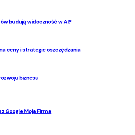
ntów budują widoczność w AI?
na ceny i strategie oszczędzania
 rozwoju biznesu
 z Google Moja Firma