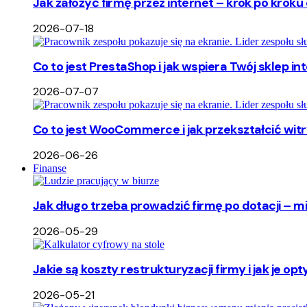
Jak założyć firmę przez internet – krok po kroku 
2026-07-18
Co to jest PrestaShop i jak wspiera Twój sklep i
2026-07-07
Co to jest WooCommerce i jak przekształcić wi
2026-06-26
Finanse
Jak długo trzeba prowadzić firmę po dotacji – m
2026-05-29
Jakie są koszty restrukturyzacji firmy i jak je o
2026-05-21