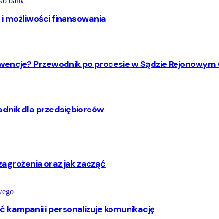
 i możliwości finansowania
nsekwencje? Przewodnik po procesie w Sądzie Rejonow
dnik dla przedsiębiorców
y, zagrożenia oraz jak zacząć
 kampanii i personalizuje komunikację