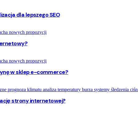
lizacja dla lepszego SEO
nternetowy?
trynę w sklep e-commerce?
zację strony internetowej?