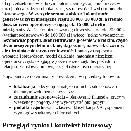
dla przedsiębiorców z dużym potencjałem zysku, choć sukces w
dużej mierze zależy od lokalizacji, sezonowości i wyboru modelu
biznesowego.
W szczycie sezonu stoisko z lodami może
generować zyski miesięczne rzędu 10 000–30 000 zł, a średnio
doświadczeni operatorzy osiągają ok. 15 000 zł netto
miesięcznie.
Wejście w biznes wymaga inwestycji od ok. 20 000 zł
(wariant podstawowy) do 100 000 zł i więcej (pełne wyposażenie).
Sezonowość popytu, skoncentrowana głównie w krótkim, często
dwumiesięcznym letnim oknie, daje szansę na wysokie zwroty,
ale utrudnia całoroczną rentowność.
Franczyza zapewnia
wsparcie i sprawdzony model działania, natomiast niezależni
operatorzy często osiągają wyższe marże dzięki bezpośrednim
relacjom z dostawcami i większej elastyczności operacyjnej.
Najważniejsze determinanty powodzenia w sprzedaży lodów to:
lokalizacja
– decyduje o natężeniu ruchu, sile cenowej i
dziennym wolumenie sprzedaży;
zarządzanie sezonowością
– planowanie finansów, pracy w
weekendy i pogody, aby wykorzystać piki popytu;
podatki i zgodność
– właściwa klasyfikacja VAT, spełnienie
wymogów sanitarnych i formalnych.
Przegląd rynku i kontekst biznesowy