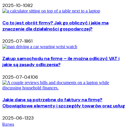
2025-10-10
82
Co to jest obrót firmy? Jak go obliczyć i jakie ma
znaczenie dla działalności gospodarczej?
2025-07-18
61
Zakup samochodu na firmę – ile można odliczyć VAT i
jakie są zasady odliczenia?
2025-07-04
106
Jakie dane są potrzebne do faktury na firmę?
Obowiązkowe elementy i szczegóły towarów oraz usług
2025-06-13
23
Biznes