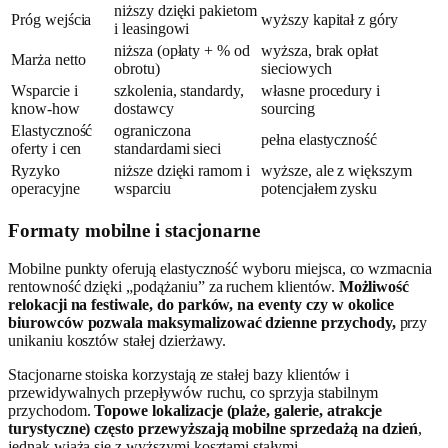
niższy dzięki pakietom
Próg wejścia
wyższy kapitał z góry
i leasingowi
niższa (opłaty + % od
wyższa, brak opłat
Marża netto
obrotu)
sieciowych
Wsparcie i
szkolenia, standardy,
własne procedury i
know-how
dostawcy
sourcing
Elastyczność
ograniczona
pełna elastyczność
oferty i cen
standardami sieci
Ryzyko
niższe dzięki ramom i
wyższe, ale z większym
operacyjne
wsparciu
potencjałem zysku
Formaty mobilne i stacjonarne
Mobilne punkty oferują elastyczność wyboru miejsca, co wzmacnia
rentowność dzięki „podążaniu” za ruchem klientów.
Możliwość
relokacji na festiwale, do parków, na eventy czy w okolice
biurowców pozwala maksymalizować dzienne przychody,
przy
unikaniu kosztów stałej dzierżawy.
Stacjonarne stoiska korzystają ze stałej bazy klientów i
przewidywalnych przepływów ruchu, co sprzyja stabilnym
przychodom.
Topowe lokalizacje (plaże, galerie, atrakcje
turystyczne) często przewyższają mobilne sprzedażą na dzień
,
jednak wiążą się z wyższymi kosztami stałymi.