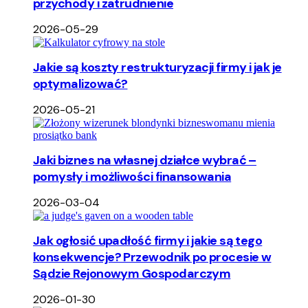
przychody i zatrudnienie
2026-05-29
Jakie są koszty restrukturyzacji firmy i jak je
optymalizować?
2026-05-21
Jaki biznes na własnej działce wybrać –
pomysły i możliwości finansowania
2026-03-04
Jak ogłosić upadłość firmy i jakie są tego
konsekwencje? Przewodnik po procesie w
Sądzie Rejonowym Gospodarczym
2026-01-30