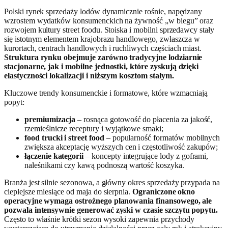
Polski rynek sprzedaży lodów dynamicznie rośnie, napędzany
wzrostem wydatków konsumenckich na żywność „w biegu” oraz
rozwojem kultury street foodu. Stoiska i mobilni sprzedawcy stały
się istotnym elementem krajobrazu handlowego, zwłaszcza w
kurortach, centrach handlowych i ruchliwych częściach miast.
Struktura rynku obejmuje zarówno tradycyjne lodziarnie
stacjonarne, jak i mobilne jednostki, które zyskują dzięki
elastyczności lokalizacji i niższym kosztom stałym.
Kluczowe trendy konsumenckie i formatowe, które wzmacniają
popyt:
premiumizacja
– rosnąca gotowość do płacenia za jakość,
rzemieślnicze receptury i wyjątkowe smaki;
food trucki i street food
– popularność formatów mobilnych
zwiększa akceptację wyższych cen i częstotliwość zakupów;
łączenie kategorii
– koncepty integrujące lody z goframi,
naleśnikami czy kawą podnoszą wartość koszyka.
Branża jest silnie sezonowa, a główny okres sprzedaży przypada na
cieplejsze miesiące od maja do sierpnia.
Ograniczone okno
operacyjne wymaga ostrożnego planowania finansowego, ale
pozwala intensywnie generować zyski w czasie szczytu popytu.
Często to właśnie krótki sezon wysoki zapewnia przychody