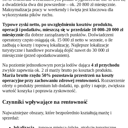
a dwadzieścia dwa dni powszednie – ok. 20 800 zł miesięcznie.
Maksymalizacja pracy w weekendy i święta jest kluczowa dla
wykorzystania pików ruchu.
Typowe zyski netto, po uwzględnieniu kosztów produktu,
operacji i podatków, mieszczą się w przedziale 10 000–20 000 zł
miesięcznie
dla dobrze zarządzanych punktów. Doświadczeni
operatorzy często osiągają ok. 15 000 zł netto w sezonie, o ile
zadbają o koszty i topową lokalizację. Najlepsze lokalizacje
turystyczne i handlowe pozwalają dojść nawet do 30 000 zł
miesięcznie (przed opodatkowaniem).
Na poziomie jednostkowym porcja lodów dająca
4 zł przychodu
zwykle zapewnia ok. 2 zł marży brutto po kosztach produktu.
Marża brutto rzędu 50% pozostawia przestrzeń na koszty
operacyjne przy zachowaniu zdrowej rentowności.
Rozszerzenie
oferty o produkty premium lub dodatki, np. gofry i napoje, zwiększa
wartość koszyka i poprawia zyskowność.
Czynniki wpływające na rentowność
Najważniejsze obszary, które bezpośrednio kształtują marżę i
sprzedaż:
lokalizacja
– topowe miejsca (plaże, atrakcje turystyczne,