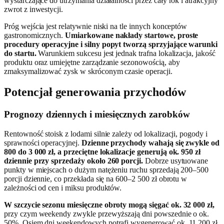
wystarczające do utrzymania działalności przez cały rok i atrakcyjny
zwrot z inwestycji.
Próg wejścia jest relatywnie niski na tle innych konceptów
gastronomicznych.
Umiarkowane nakłady startowe, proste
procedury operacyjne i silny popyt tworzą sprzyjające warunki
do startu.
Warunkiem sukcesu jest jednak trafna lokalizacja, jakość
produktu oraz umiejętne zarządzanie sezonowością, aby
zmaksymalizować zysk w skróconym czasie operacji.
Potencjał generowania przychodów
Prognozy dziennych i miesięcznych zarobków
Rentowność stoisk z lodami silnie zależy od lokalizacji, pogody i
sprawności operacyjnej.
Dzienne przychody wahają się zwykle od
800 do 3 000 zł, a przeciętne lokalizacje generują ok. 950 zł
dziennie przy sprzedaży około 260 porcji.
Dobrze usytuowane
punkty w miejscach o dużym natężeniu ruchu sprzedają 200–500
porcji dziennie, co przekłada się na 600–2 500 zł obrotu w
zależności od cen i miksu produktów.
W szczycie sezonu miesięczne obroty mogą sięgać ok. 32 000 zł,
przy czym weekendy zwykle przewyższają dni powszednie o ok.
50%. Osiem dni weekendowych potrafi wygenerować ok. 11 200 zł,