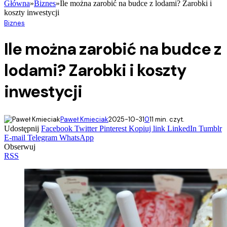
Główna
»
Biznes
»
Ile można zarobić na budce z lodami? Zarobki i
koszty inwestycji
Biznes
Ile można zarobić na budce z
lodami? Zarobki i koszty
inwestycji
Paweł Kmieciak
2025-10-31
0
11 min. czyt.
Udostępnij
Facebook
Twitter
Pinterest
Kopiuj link
LinkedIn
Tumblr
E-mail
Telegram
WhatsApp
Obserwuj
RSS