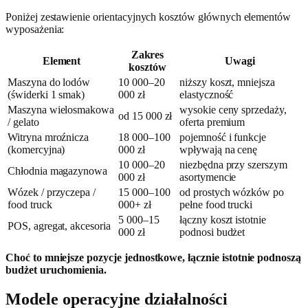
Poniżej zestawienie orientacyjnych kosztów głównych elementów
wyposażenia:
Zakres
Element
Uwagi
kosztów
Maszyna do lodów
10 000–20
niższy koszt, mniejsza
(świderki 1 smak)
000 zł
elastyczność
Maszyna wielosmakowa
wysokie ceny sprzedaży,
od 15 000 zł
/ gelato
oferta premium
Witryna mroźnicza
18 000–100
pojemność i funkcje
(komercyjna)
000 zł
wpływają na cenę
10 000–20
niezbędna przy szerszym
Chłodnia magazynowa
000 zł
asortymencie
Wózek / przyczepa /
15 000–100
od prostych wózków po
food truck
000+ zł
pełne food trucki
5 000–15
łączny koszt istotnie
POS, agregat, akcesoria
000 zł
podnosi budżet
Choć to mniejsze pozycje jednostkowe, łącznie istotnie podnoszą
budżet uruchomienia.
Modele operacyjne działalności