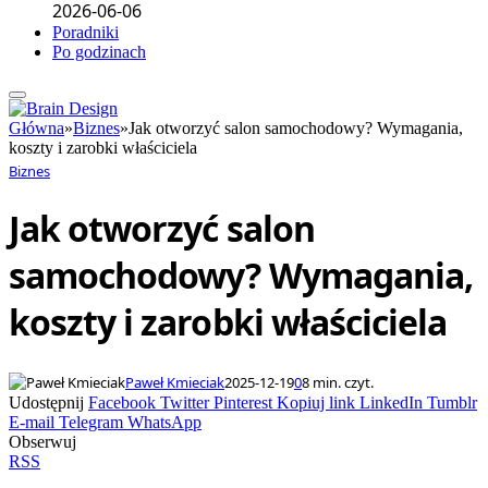
2026-06-06
Poradniki
Po godzinach
Główna
»
Biznes
»
Jak otworzyć salon samochodowy? Wymagania,
koszty i zarobki właściciela
Biznes
Jak otworzyć salon
samochodowy? Wymagania,
koszty i zarobki właściciela
Paweł Kmieciak
2025-12-19
0
8 min. czyt.
Udostępnij
Facebook
Twitter
Pinterest
Kopiuj link
LinkedIn
Tumblr
E-mail
Telegram
WhatsApp
Obserwuj
RSS