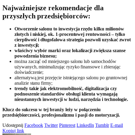
Najważniejsze rekomendacje dla
przyszłych przedsiębiorców:
Otworzenie salonu to inwestycja rzędu kilku milionów
złotych i niskiej, ok. 1-procentowej rentowności – tylko
cierpliwość i długofalowa strategia pozwoli uzyskać zwrot
z inwestycji;
właściwy wybór marki oraz lokalizacji zwiększa szanse
powodzenia biznesu;
można zacząć od mniejszego salonu lub samochodów
używanych, minimalizując ryzyko finansowe i zbierając
doświadczenie;
alternatywą jest przejęcie istniejącego salonu po gruntownej
analizie stanu firmy;
trendy takie jak elektromobilność, digitalizacja czy
podnoszenie standardów obsługi klienta wymagają
nieustannych inwestycji w ludzi, narzędzia i technologie.
Klucz do sukcesu w tej branży leży w połączeniu
przedsiębiorczości, profesjonalizmu i pasji do motoryzacji.
Udostępnij
Facebook
Twitter
Pinterest
LinkedIn
Tumblr
E-mail
Kopiuj link