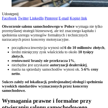
Udostępnij
Facebook
Twitter
LinkedIn
Pinterest
E-mail
Kopiuj link
Otworzenie salonu samochodowego w Polsce
wymaga nie tylko
przemyślanej strategii biznesowej, ale też znacznego kapitału i
spełnienia szeregu wymogów formalnych i technicznych
narzucanych przez koncerny motoryzacyjne.
początkowa inwestycja wynosi od
6 do 10 milionów złotych
,
średni miesięczny zysk właściciela to około
10 tysięcy
złotych
,
rentowność branży nie przekracza 1%
,
niezbędne jest uzyskanie
autoryzacji dealerskiej
,
marża na sprzedaży samochodów wynosi ok.
5-6% ceny
netto
.
Sukces zależy od lokalizacji, profesjonalnej obsługi i spełnienia
wysokich standardów wyznaczonych przez koncerny
samochodowe.
Wymagania prawne i formalne przy
otwieraniu salonu samochodowego