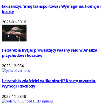
Jak założyć firmę transportową? Wymagania, licencje i
koszty
2026-01-30
16
Ile zarabia fryzjer prowadzący własny salon? Analiza
przychodów i kosztów
2025-12-05
41
Ile zarabia właściciel wulkanizacji? Koszty otwarcia,
wymogi i dochody
2025-11-28
48