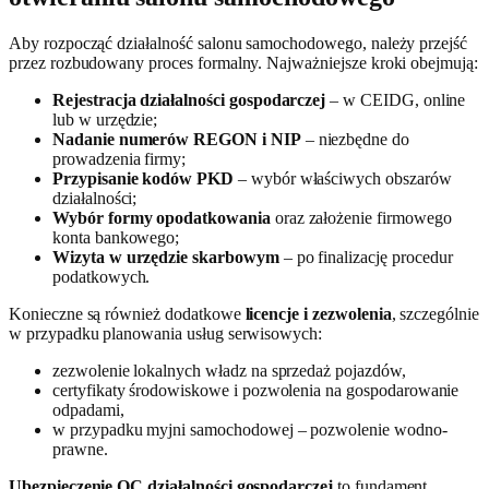
Aby rozpocząć działalność salonu samochodowego, należy przejść
przez rozbudowany proces formalny. Najważniejsze kroki obejmują:
Rejestracja działalności gospodarczej
– w CEIDG, online
lub w urzędzie;
Nadanie numerów REGON i NIP
– niezbędne do
prowadzenia firmy;
Przypisanie kodów PKD
– wybór właściwych obszarów
działalności;
Wybór formy opodatkowania
oraz założenie firmowego
konta bankowego;
Wizyta w urzędzie skarbowym
– po finalizację procedur
podatkowych.
Konieczne są również dodatkowe
licencje i zezwolenia
, szczególnie
w przypadku planowania usług serwisowych:
zezwolenie lokalnych władz na sprzedaż pojazdów,
certyfikaty środowiskowe i pozwolenia na gospodarowanie
odpadami,
w przypadku myjni samochodowej – pozwolenie wodno-
prawne.
Ubezpieczenie OC działalności gospodarczej
to fundament