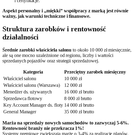
i certyfikacje.
Aspekt personalny i „miękki” współpracy z marką jest równie
ważny, jak warunki techniczne i finansowe.
Struktura zarobków i rentowność
działalności
Średnie zarobki właściciela salonu
to około 10 000 zł miesięcznie,
ale są one mocno uzależnione od regionu, liczby i wartości
sprzedanych pojazdów oraz strategii sprzedażowej.
Kategoria
Przeciętny zarobek miesięczny
Właściciel salonu
10 000 zł
Właściciel salonu (Warszawa)
12 000 zł
Menedżer ds. używanych
16 000 zł brutto
Sprzedawca flotowy
8 000 zł brutto
Key Account Manager ds. floty
14 000 zł brutto
General Manager
35 000 zł brutto
Marża na sprzedaży nowych samochodów to zazwyczaj 5-6%.
Rentowność branży nie przekracza 1%!
Systemy premiowe zwiększają marżę o 3-4% za realizację planów,