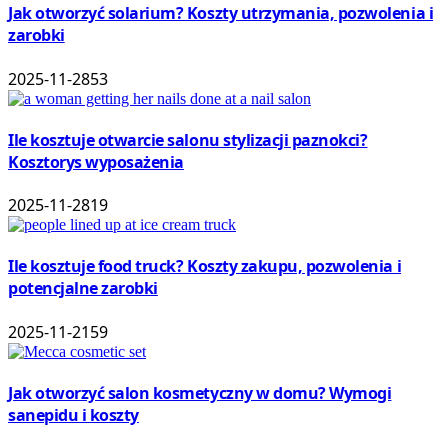
Jak otworzyć solarium? Koszty utrzymania, pozwolenia i
zarobki
2025-11-28
53
Ile kosztuje otwarcie salonu stylizacji paznokci?
Kosztorys wyposażenia
2025-11-28
19
Ile kosztuje food truck? Koszty zakupu, pozwolenia i
potencjalne zarobki
2025-11-21
59
Jak otworzyć salon kosmetyczny w domu? Wymogi
sanepidu i koszty