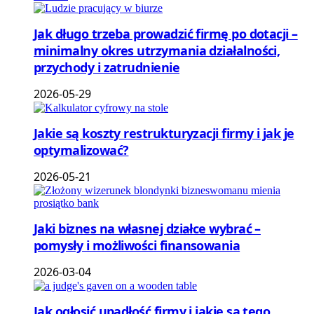
Jak długo trzeba prowadzić firmę po dotacji –
minimalny okres utrzymania działalności,
przychody i zatrudnienie
2026-05-29
Jakie są koszty restrukturyzacji firmy i jak je
optymalizować?
2026-05-21
Jaki biznes na własnej działce wybrać –
pomysły i możliwości finansowania
2026-03-04
Jak ogłosić upadłość firmy i jakie są tego