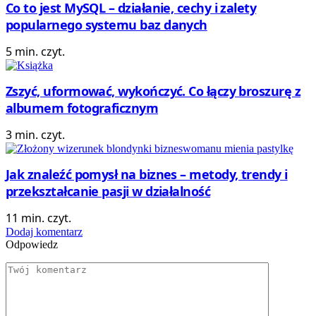
Co to jest MySQL – działanie, cechy i zalety
popularnego systemu baz danych
5 min. czyt.
Zszyć, uformować, wykończyć. Co łączy broszurę z
albumem fotograficznym
3 min. czyt.
Jak znaleźć pomysł na biznes – metody, trendy i
przekształcanie pasji w działalność
11 min. czyt.
Dodaj komentarz
Odpowiedz