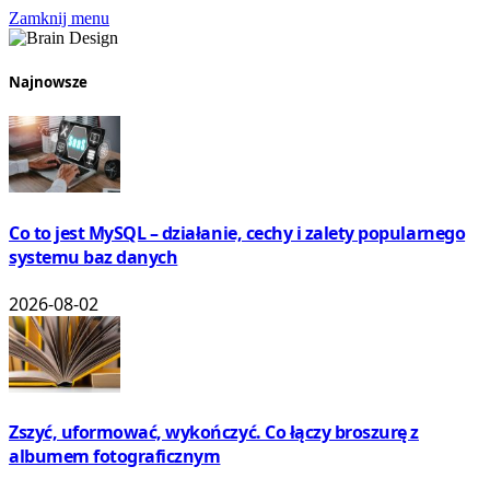
Zamknij menu
Najnowsze
Co to jest MySQL – działanie, cechy i zalety popularnego
systemu baz danych
2026-08-02
Zszyć, uformować, wykończyć. Co łączy broszurę z
albumem fotograficznym