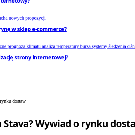
internetowy?
trynę w sklep e-commerce?
izację strony internetowej?
 rynku dostaw
ka Stava? Wywiad o rynku dost