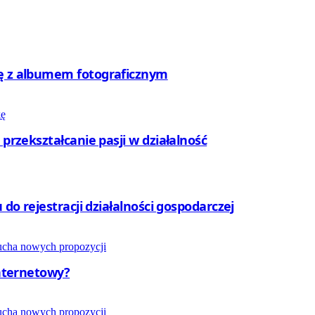
rę z albumem fotograficznym
 przekształcanie pasji w działalność
 do rejestracji działalności gospodarczej
internetowy?