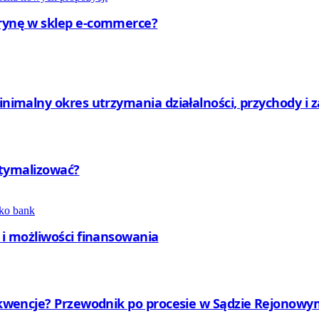
trynę w sklep e-commerce?
minimalny okres utrzymania działalności, przychody i 
optymalizować?
y i możliwości finansowania
nsekwencje? Przewodnik po procesie w Sądzie Rejono