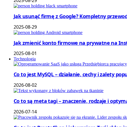
2025-08-29
Jak usunąć firmę z Google? Kompletny przewod
2025-08-29
Jak zmienić konto firmowe na prywatne na Ins
2025-08-01
Technologia
Co to jest MySQL – działanie, cechy i zalety p
2026-08-02
Co to są meta tagi – znaczenie, rodzaje i optym
2026-07-14