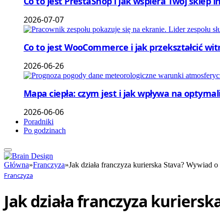
Co to jest PrestaShop i jak wspiera Twój sklep 
2026-07-07
Co to jest WooCommerce i jak przekształcić wi
2026-06-26
Mapa ciepła: czym jest i jak wpływa na optymal
2026-06-06
Poradniki
Po godzinach
Główna
»
Franczyza
»
Jak działa franczyza kurierska Stava? Wywiad o
Franczyza
Jak działa franczyza kuriers