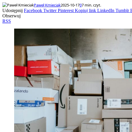
Paweł Kmieciak
2025-10-17
0
7 min. czyt.
Udostępnij
Facebook
Twitter
Pinterest
Kopiuj link
LinkedIn
Tumblr
Obserwuj
RSS