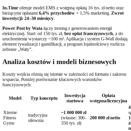
In.Time
oferuje model EMS z wstępną opłatą 16 tys. zł netto oraz
bieżącymi opłatami
6,4% przychodów
+ 1,5% marketing.
Zwrot
inwestycji: 24–30 miesięcy
.
Power Post by Wata
łączy trening z generowaniem energii
elektrycznej. Start: od 150 tys. zł,
bez opłat franczyzowych
, a do
uruchomienia wystarczy ~100 m². Aplikacja i system G‑Wall dodają
element rywalizacji i gamifikacji, a program lojalnościowy rozlicza
zebrane „Waty”.
Analiza kosztów i modeli biznesowych
Koszty wejścia różnią się istotnie w zależności od formatu i zakresu
wsparcia. Poniżej porównanie kluczowych warunków
franczyzowych:
Inwestycja
Opłata
Model
Typ konceptu
startowa
wstępna/licencyjna
4
Xtreme
~1 000 000 zł
s
tradycyjna
Fitness
(własne: 300–
200 000 zł netto
1
siłownia
Gyms
350 tys. zł)
z
m