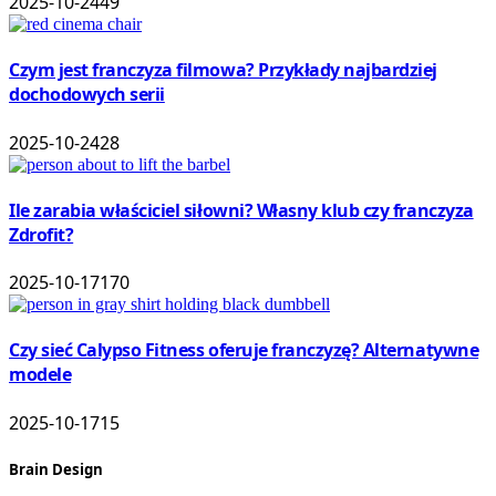
2025-10-24
49
Czym jest franczyza filmowa? Przykłady najbardziej
dochodowych serii
2025-10-24
28
Ile zarabia właściciel siłowni? Własny klub czy franczyza
Zdrofit?
2025-10-17
170
Czy sieć Calypso Fitness oferuje franczyzę? Alternatywne
modele
2025-10-17
15
Brain Design