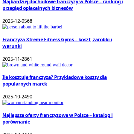
Najbardziej dochodowe franczyzy w Polsce – ranking i
przegląd opłacalnych biznesów
2025-12-05
68
Franczyza Xtreme Fitness Gyms – koszt, zarobki i
warunki
2025-11-28
61
Ile kosztuje franczyza? Przykładowe koszty dla
popularnych marek
2025-10-24
90
Najlepsze oferty franczyzowe w Polsce – katalog i
porównanie