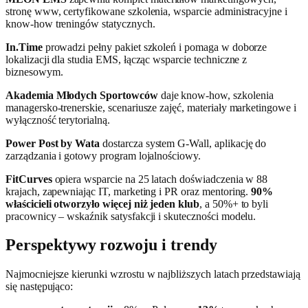
stronę www, certyfikowane szkolenia, wsparcie administracyjne i
know‑how treningów statycznych.
In.Time
prowadzi pełny pakiet szkoleń i pomaga w doborze
lokalizacji dla studia EMS, łącząc wsparcie techniczne z
biznesowym.
Akademia Młodych Sportowców
daje know‑how, szkolenia
managersko‑trenerskie, scenariusze zajęć, materiały marketingowe i
wyłączność terytorialną.
Power Post by Wata
dostarcza system G‑Wall, aplikację do
zarządzania i gotowy program lojalnościowy.
FitCurves
opiera wsparcie na 25 latach doświadczenia w 88
krajach, zapewniając IT, marketing i PR oraz mentoring.
90%
właścicieli otworzyło więcej niż jeden klub
, a 50%+ to byli
pracownicy – wskaźnik satysfakcji i skuteczności modelu.
Perspektywy rozwoju i trendy
Najmocniejsze kierunki wzrostu w najbliższych latach przedstawiają
się następująco: