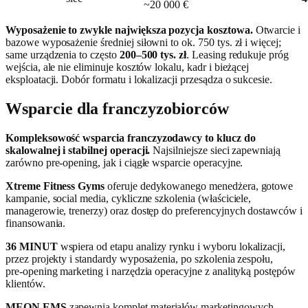
~20 000 €
Wyposażenie to zwykle największa pozycja kosztowa.
Otwarcie i
bazowe wyposażenie średniej siłowni to ok. 750 tys. zł i więcej;
same urządzenia to często
200–500 tys. zł
. Leasing redukuje próg
wejścia, ale nie eliminuje kosztów lokalu, kadr i bieżącej
eksploatacji. Dobór formatu i lokalizacji przesądza o sukcesie.
Wsparcie dla franczyzobiorców
Kompleksowość wsparcia franczyzodawcy to klucz do
skalowalnej i stabilnej operacji.
Najsilniejsze sieci zapewniają
zarówno pre‑opening, jak i ciągłe wsparcie operacyjne.
Xtreme Fitness Gyms
oferuje dedykowanego menedżera, gotowe
kampanie, social media, cykliczne szkolenia (właściciele,
managerowie, trenerzy) oraz dostęp do preferencyjnych dostawców i
finansowania.
36 MINUT
wspiera od etapu analizy rynku i wyboru lokalizacji,
przez projekty i standardy wyposażenia, po szkolenia zespołu,
pre‑opening marketing i narzędzia operacyjne z analityką postępów
klientów.
MEON EMS
zapewnia komplet materiałów marketingowych,