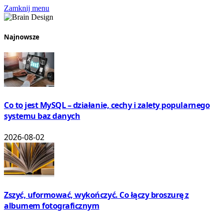
Zamknij menu
Najnowsze
Co to jest MySQL – działanie, cechy i zalety popularnego
systemu baz danych
2026-08-02
Zszyć, uformować, wykończyć. Co łączy broszurę z
albumem fotograficznym