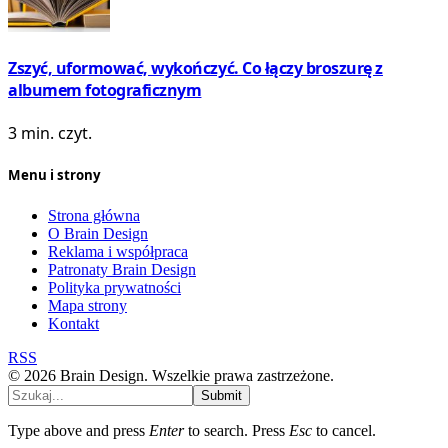
Zszyć, uformować, wykończyć. Co łączy broszurę z
albumem fotograficznym
3 min. czyt.
Menu i strony
Strona główna
O Brain Design
Reklama i współpraca
Patronaty Brain Design
Polityka prywatności
Mapa strony
Kontakt
RSS
© 2026 Brain Design. Wszelkie prawa zastrzeżone.
Submit
Type above and press
Enter
to search. Press
Esc
to cancel.