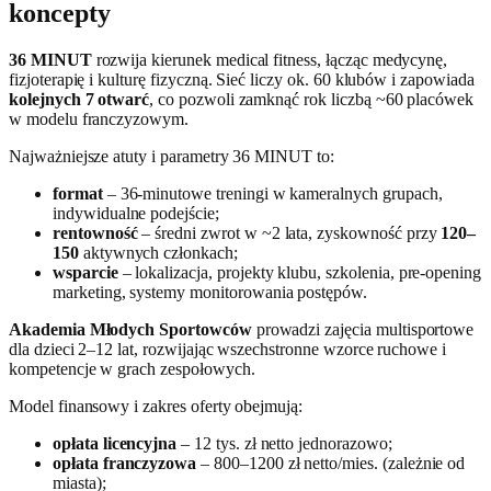
koncepty
36 MINUT
rozwija kierunek medical fitness, łącząc medycynę,
fizjoterapię i kulturę fizyczną. Sieć liczy ok. 60 klubów i zapowiada
kolejnych 7 otwarć
, co pozwoli zamknąć rok liczbą ~60 placówek
w modelu franczyzowym.
Najważniejsze atuty i parametry 36 MINUT to:
format
– 36‑minutowe treningi w kameralnych grupach,
indywidualne podejście;
rentowność
– średni zwrot w ~2 lata, zyskowność przy
120–
150
aktywnych członkach;
wsparcie
– lokalizacja, projekty klubu, szkolenia, pre‑opening
marketing, systemy monitorowania postępów.
Akademia Młodych Sportowców
prowadzi zajęcia multisportowe
dla dzieci 2–12 lat, rozwijając wszechstronne wzorce ruchowe i
kompetencje w grach zespołowych.
Model finansowy i zakres oferty obejmują:
opłata licencyjna
– 12 tys. zł netto jednorazowo;
opłata franczyzowa
– 800–1200 zł netto/mies. (zależnie od
miasta);