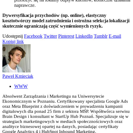
naprawcze.
Dywersyfikacja przychodów (np. online), elastyczny
kosztotwórczy model zatrudnienia i ostrożna selekcja lokalizacji
skutecznie ograniczają część wymienionych ryzyk.
Udostępnij
Facebook
Twitter
Pinterest
LinkedIn
Tumblr
E-mail
Kopiuj link
Paweł Kmieciak
WWW
Absolwent Zarządzania i Marketingu na Uniwersytecie
Ekonomicznym w Poznaniu. Certyfikowany specjalista Google Ads
oraz Meta Blueprint z doświadczeniem w prowadzeniu kampanii
digitalowych dla ponad 25 firm z sektora MŚP. Współtwórca serwisu
Brain Design i konsultant w StartUp Hub Poznań. Specjalizuje się w
strategiach marketingowych w mediach społecznościowych oraz
analityce biznesowej opartej na danych, posiadając certyfikaty
Google Analytics 4 i HubSpot Inbound Marketing.