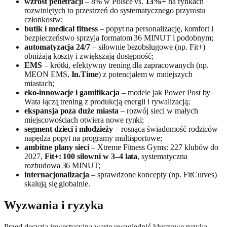
wzrost penetracji
– 8% w Polsce vs.
13%+
na rynkach
rozwiniętych to przestrzeń do systematycznego przyrostu
członkostw;
butik i medical fitness
– popyt na personalizację, komfort i
bezpieczeństwo sprzyja formatom 36 MINUT i podobnym;
automatyzacja 24/7
– siłownie bezobsługowe (np. Fit+)
obniżają koszty i zwiększają dostępność;
EMS
– krótki, efektywny trening dla zapracowanych (np.
MEON EMS,
In.Time
) z potencjałem w mniejszych
miastach;
eko‑innowacje i gamifikacja
– modele jak Power Post by
Wata łączą trening z produkcją energii i rywalizacją;
ekspansja poza duże miasta
– rozwój sieci w małych
miejscowościach otwiera nowe rynki;
segment dzieci i młodzieży
– rosnąca świadomość rodziców
napędza popyt na programy multisportowe;
ambitne plany sieci
– Xtreme Fitness Gyms: 227 klubów do
2027,
Fit+: 100 siłowni w 3–4 lata
, systematyczna
rozbudowa 36 MINUT;
internacjonalizacja
– sprawdzone koncepty (np. FitCurves)
skalują się globalnie.
Wyzwania i ryzyka
Przed decyzją inwestycyjną warto uwzględnić kluczowe ryzyka