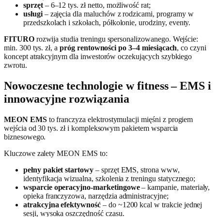
sprzęt
– 6–12 tys. zł netto, możliwość rat;
usługi
– zajęcia dla maluchów z rodzicami, programy w
przedszkolach i szkołach, półkolonie, urodziny, eventy.
FITURO
rozwija studia treningu spersonalizowanego. Wejście:
min. 300 tys. zł, a
próg rentowności po 3–4 miesiącach
, co czyni
koncept atrakcyjnym dla inwestorów oczekujących szybkiego
zwrotu.
Nowoczesne technologie w fitness – EMS i
innowacyjne rozwiązania
MEON EMS
to franczyza elektrostymulacji mięśni z progiem
wejścia od 30 tys. zł i kompleksowym pakietem wsparcia
biznesowego.
Kluczowe zalety MEON EMS to:
pełny pakiet startowy
– sprzęt EMS, strona www,
identyfikacja wizualna, szkolenia z treningu statycznego;
wsparcie operacyjno‑marketingowe
– kampanie, materiały,
opieka franczyzowa, narzędzia administracyjne;
atrakcyjna efektywność
– do ~1200 kcal w trakcie jednej
sesji, wysoka oszczędność czasu.