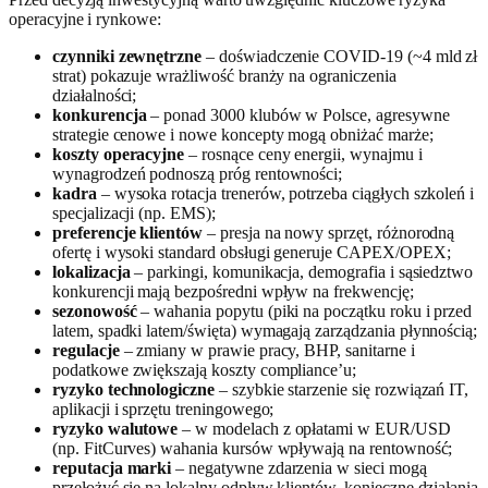
operacyjne i rynkowe:
czynniki zewnętrzne
– doświadczenie COVID‑19 (~4 mld zł
strat) pokazuje wrażliwość branży na ograniczenia
działalności;
konkurencja
– ponad 3000 klubów w Polsce, agresywne
strategie cenowe i nowe koncepty mogą obniżać marże;
koszty operacyjne
– rosnące ceny energii, wynajmu i
wynagrodzeń podnoszą próg rentowności;
kadra
– wysoka rotacja trenerów, potrzeba ciągłych szkoleń i
specjalizacji (np. EMS);
preferencje klientów
– presja na nowy sprzęt, różnorodną
ofertę i wysoki standard obsługi generuje CAPEX/OPEX;
lokalizacja
– parkingi, komunikacja, demografia i sąsiedztwo
konkurencji mają bezpośredni wpływ na frekwencję;
sezonowość
– wahania popytu (piki na początku roku i przed
latem, spadki latem/święta) wymagają zarządzania płynnością;
regulacje
– zmiany w prawie pracy, BHP, sanitarne i
podatkowe zwiększają koszty compliance’u;
ryzyko technologiczne
– szybkie starzenie się rozwiązań IT,
aplikacji i sprzętu treningowego;
ryzyko walutowe
– w modelach z opłatami w EUR/USD
(np. FitCurves) wahania kursów wpływają na rentowność;
reputacja marki
– negatywne zdarzenia w sieci mogą
przełożyć się na lokalny odpływ klientów, konieczne działania