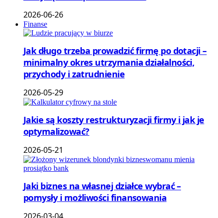
2026-06-26
Finanse
Jak długo trzeba prowadzić firmę po dotacji –
minimalny okres utrzymania działalności,
przychody i zatrudnienie
2026-05-29
Jakie są koszty restrukturyzacji firmy i jak je
optymalizować?
2026-05-21
Jaki biznes na własnej działce wybrać –
pomysły i możliwości finansowania
2026-03-04