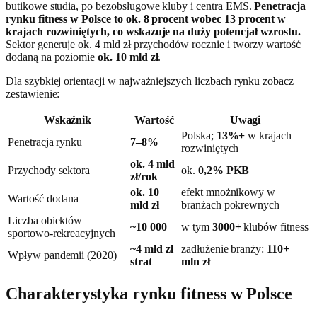
butikowe studia, po bezobsługowe kluby i centra EMS.
Penetracja
rynku fitness w Polsce to ok. 8 procent wobec 13 procent w
krajach rozwiniętych, co wskazuje na duży potencjał wzrostu.
Sektor generuje ok. 4 mld zł przychodów rocznie i tworzy wartość
dodaną na poziomie
ok. 10 mld zł
.
Dla szybkiej orientacji w najważniejszych liczbach rynku zobacz
zestawienie:
Wskaźnik
Wartość
Uwagi
Polska;
13%+
w krajach
Penetracja rynku
7–8%
rozwiniętych
ok. 4 mld
Przychody sektora
ok.
0,2% PKB
zł/rok
ok. 10
efekt mnożnikowy w
Wartość dodana
mld zł
branżach pokrewnych
Liczba obiektów
~10 000
w tym
3000+
klubów fitness
sportowo‑rekreacyjnych
~4 mld zł
zadłużenie branży:
110+
Wpływ pandemii (2020)
strat
mln zł
Charakterystyka rynku fitness w Polsce