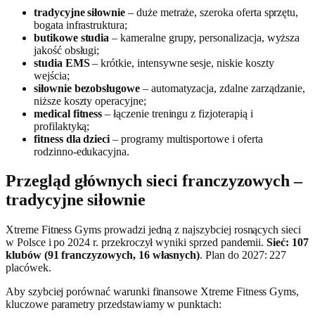
tradycyjne siłownie
– duże metraże, szeroka oferta sprzętu,
bogata infrastruktura;
butikowe studia
– kameralne grupy, personalizacja, wyższa
jakość obsługi;
studia EMS
– krótkie, intensywne sesje, niskie koszty
wejścia;
siłownie bezobsługowe
– automatyzacja, zdalne zarządzanie,
niższe koszty operacyjne;
medical fitness
– łączenie treningu z fizjoterapią i
profilaktyką;
fitness dla dzieci
– programy multisportowe i oferta
rodzinno‑edukacyjna.
Przegląd głównych sieci franczyzowych –
tradycyjne siłownie
Xtreme Fitness Gyms prowadzi jedną z najszybciej rosnących sieci
w Polsce i po 2024 r. przekroczył wyniki sprzed pandemii.
Sieć: 107
klubów (91 franczyzowych, 16 własnych)
. Plan do 2027: 227
placówek.
Aby szybciej porównać warunki finansowe Xtreme Fitness Gyms,
kluczowe parametry przedstawiamy w punktach: