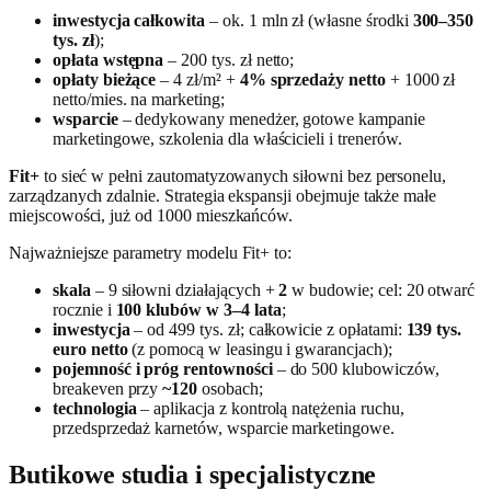
inwestycja całkowita
– ok. 1 mln zł (własne środki
300–350
tys. zł
);
opłata wstępna
– 200 tys. zł netto;
opłaty bieżące
– 4 zł/m² +
4% sprzedaży netto
+ 1000 zł
netto/mies. na marketing;
wsparcie
– dedykowany menedżer, gotowe kampanie
marketingowe, szkolenia dla właścicieli i trenerów.
Fit+
to sieć w pełni zautomatyzowanych siłowni bez personelu,
zarządzanych zdalnie. Strategia ekspansji obejmuje także małe
miejscowości, już od 1000 mieszkańców.
Najważniejsze parametry modelu Fit+ to:
skala
– 9 siłowni działających +
2
w budowie; cel: 20 otwarć
rocznie i
100 klubów w 3–4 lata
;
inwestycja
– od 499 tys. zł; całkowicie z opłatami:
139 tys.
euro netto
(z pomocą w leasingu i gwarancjach);
pojemność i próg rentowności
– do 500 klubowiczów,
breakeven przy
~120
osobach;
technologia
– aplikacja z kontrolą natężenia ruchu,
przedsprzedaż karnetów, wsparcie marketingowe.
Butikowe studia i specjalistyczne