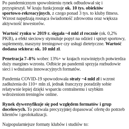
Po pandemicznym spowolnieniu rynek odbudował się i
przyspieszył. W kraju funkcjonuje
ok. 10 tys. obiektów
sportowo‑rekreacyjnych
, z czego ponad 3 tys. to kluby fitness.
Wzrost napędzają rosnąca świadomość zdrowotna oraz większa
aktywność inwestorów.
Wartość rynku w 2019 r. sięgała ~4 mld zł rocznie
(ok. 0,2%
PKB), a efekt sieciowy stymuluje popyt na odzież i sprzęt sportowy,
suplementy, maszyny treningowe czy usługi dietetyczne.
Wartość
dodana sektora: ok. 10 mld zł
.
Penetracja 7–8%
wobec 13%+ w krajach rozwiniętych potwierdza
duży margines wzrostu. Odbicie po pandemii sprzyja rozbudowie
sieci i wdrażaniu innowacyjnych formatów.
Pandemia COVID‑19 spowodowała
straty ~4 mld zł
i wzrost
zadłużenia do 110+ mln zł, jednak franczyzy poradziły sobie
relatywnie lepiej dzięki wsparciu centralnemu i szybkim
wdrożeniom treningów online.
Rynek dywersyfikuje się pod względem formatów i grup
docelowych.
To pozwala precyzyjniej dopasować ofertę do potrzeb
klientów i geolokalizacji.
Najpopularniejsze formaty klubów i studiów to: