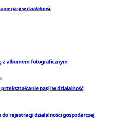
canie pasji w działalność
rę z albumem fotograficznym
 przekształcanie pasji w działalność
 do rejestracji działalności gospodarczej