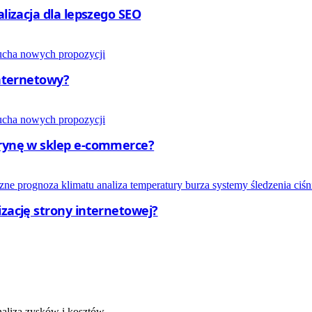
alizacja dla lepszego SEO
internetowy?
trynę w sklep e-commerce?
izację strony internetowej?
naliza zysków i kosztów