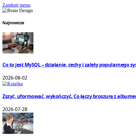
Zamknij menu
Najnowsze
Co to jest MySQL – działanie, cechy i zalety popularnego 
2026-08-02
Zszyć, uformować, wykończyć. Co łączy broszurę z album
2026-07-28