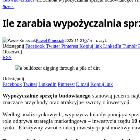
Biznes
Ile zarabia wypożyczalnia sp
Paweł Kmieciak
2025-11-21
0
7 min. czyt.
Udostępnij
Facebook
Twitter
Pinterest
Kopiuj link
LinkedIn
Tumblr
Obserwuj
RSS
Udostępnij
Facebook
Twitter
LinkedIn
Pinterest
E-mail
Kopiuj link
Wypożyczalnie sprzętu budowlanego
stanowią jeden z naj
znaczące przychody oraz atrakcyjne zwroty z inwestycji.
Według analiz rynkowych, wypożyczalnia dysponująca sprz
rolę odgrywa strategia marketingowa – inwestycja rzędu
10 
rynku. Efektywny zwrot z takiej inwestycji jest możliwy na