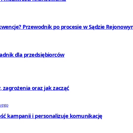
nsekwencje? Przewodnik po procesie w Sądzie Rejono
adnik dla przedsiębiorców
ty, zagrożenia oraz jak zacząć
ć kampanii i personalizuje komunikację