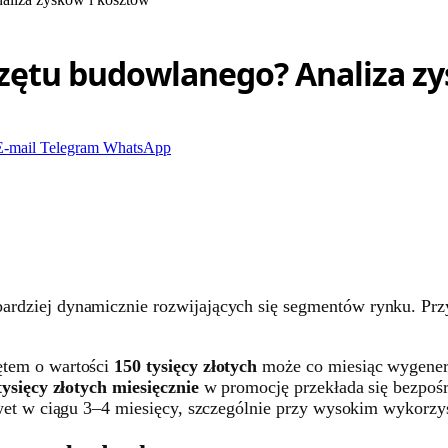
rzętu budowlanego? Analiza z
E-mail
Telegram
WhatsApp
bardziej dynamicznie rozwijających się segmentów rynku. Przy
ętem o wartości
150 tysięcy złotych
może co miesiąc wygener
tysięcy złotych miesięcznie
w promocję przekłada się bezpośr
wet w ciągu 3–4 miesięcy, szczególnie przy wysokim wykorzys