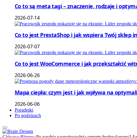
Co to są meta tagi – znaczenie, rodzaje i optym
2026-07-14
Co to jest PrestaShop i jak wspiera Twój sklep 
2026-07-07
Co to jest WooCommerce i jak przekształcić wi
2026-06-26
Mapa ciepła: czym jest i jak wpływa na optymal
2026-06-06
Poradniki
Po godzinach
Główna
»
Biznes
»
Ile zarabia wypożyczalnia sprzętu budowlanego? A