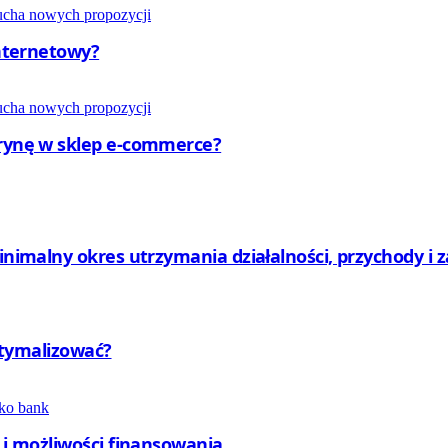
internetowy?
trynę w sklep e-commerce?
minimalny okres utrzymania działalności, przychody i 
optymalizować?
y i możliwości finansowania