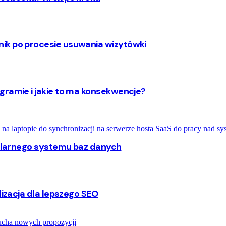
ik po procesie usuwania wizytówki
gramie i jakie to ma konsekwencje?
opularnego systemu baz danych
lizacja dla lepszego SEO