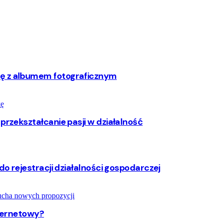
rę z albumem fotograficznym
przekształcanie pasji w działalność
do rejestracji działalności gospodarczej
nternetowy?