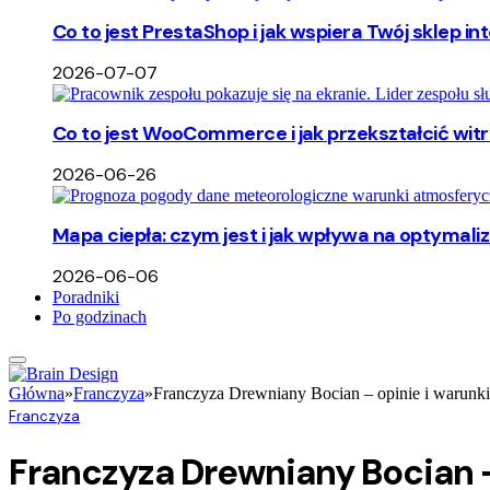
Co to jest PrestaShop i jak wspiera Twój sklep i
2026-07-07
Co to jest WooCommerce i jak przekształcić wi
2026-06-26
Mapa ciepła: czym jest i jak wpływa na optymali
2026-06-06
Poradniki
Po godzinach
Główna
»
Franczyza
»
Franczyza Drewniany Bocian – opinie i warunk
Franczyza
Franczyza Drewniany Bocian –