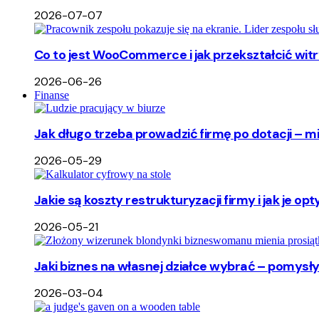
2026-07-07
Co to jest WooCommerce i jak przekształcić wi
2026-06-26
Finanse
Jak długo trzeba prowadzić firmę po dotacji – m
2026-05-29
Jakie są koszty restrukturyzacji firmy i jak je o
2026-05-21
Jaki biznes na własnej działce wybrać – pomysły
2026-03-04