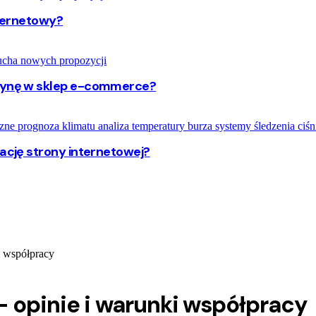
nternetowy?
trynę w sklep e-commerce?
zację strony internetowej?
i współpracy
 opinie i warunki współpracy