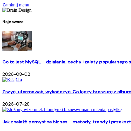
Zamknij menu
Najnowsze
Co to jest MySQL – działanie, cechy i zalety popularneg
2026-08-02
Zszyć, uformować, wykończyć. Co łączy broszurę z albu
2026-07-28
Jak znaleźć pomysł na biznes – metody, trendy i przekszta