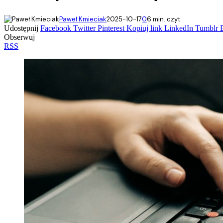
Paweł Kmieciak
2025-10-17
0
6 min. czyt.
Udostępnij
Facebook
Twitter
Pinterest
Kopiuj link
LinkedIn
Tumblr
Obserwuj
RSS