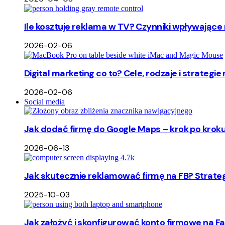
Ile kosztuje reklama w TV? Czynniki wpływające 
2026-02-06
Digital marketing co to? Cele, rodzaje i strategie
2026-02-06
Social media
Jak dodać firmę do Google Maps – krok po kroku
2026-06-13
Jak skutecznie reklamować firmę na FB? Strate
2025-10-03
Jak założyć i skonfigurować konto firmowe na F