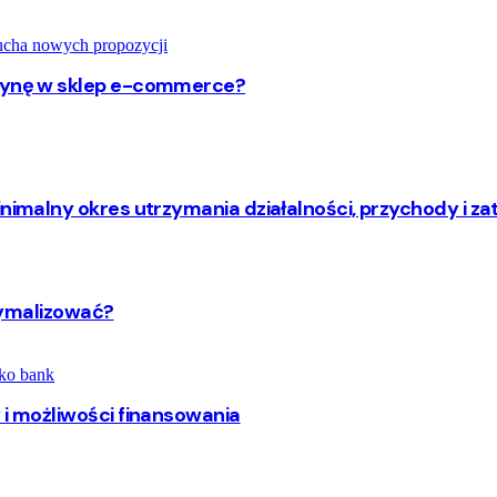
trynę w sklep e-commerce?
inimalny okres utrzymania działalności, przychody i za
ptymalizować?
 i możliwości finansowania