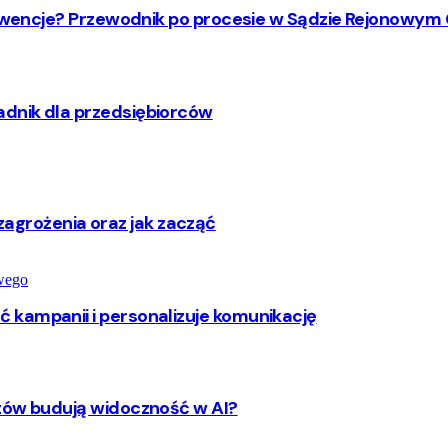
nsekwencje? Przewodnik po procesie w Sądzie Rejonow
dnik dla przedsiębiorców
y, zagrożenia oraz jak zacząć
 kampanii i personalizuje komunikację
ntów budują widoczność w AI?