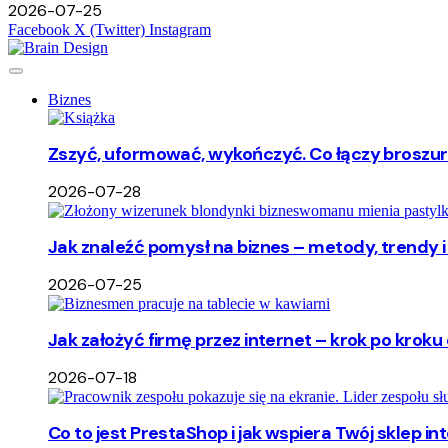
2026-07-25
Facebook
X (Twitter)
Instagram
Biznes
Zszyć, uformować, wykończyć. Co łączy broszu
2026-07-28
Jak znaleźć pomysł na biznes – metody, trendy i 
2026-07-25
Jak założyć firmę przez internet – krok po kroku 
2026-07-18
Co to jest PrestaShop i jak wspiera Twój sklep i