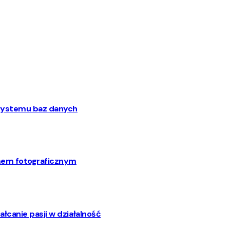
o systemu baz danych
mem fotograficznym
łcanie pasji w działalność