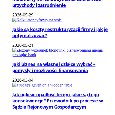
przychody i zatrudnienie
2026-05-29
Jakie są koszty restrukturyzacji firmy i jak je
optymalizować?
2026-05-21
Jaki biznes na własnej działce wybrać –
pomysły i możliwości finansowania
2026-03-04
Jak ogłosić upadłość firmy i jakie są tego
konsekwencje? Przewodnik po procesie w
Sądzie Rejonowym Gospodarczym