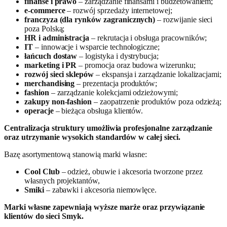
finanse i prawo
– zarządzanie finansami i budżetowaniem;
e-commerce
– rozwój sprzedaży internetowej;
franczyza (dla rynków zagranicznych)
– rozwijanie sieci
poza Polską;
HR i administracja
– rekrutacja i obsługa pracowników;
IT
– innowacje i wsparcie technologiczne;
łańcuch dostaw
– logistyka i dystrybucja;
marketing i PR
– promocja oraz budowa wizerunku;
rozwój sieci sklepów
– ekspansja i zarządzanie lokalizacjami;
merchandising
– prezentacja produktów;
fashion
– zarządzanie kolekcjami odzieżowymi;
zakupy non-fashion
– zaopatrzenie produktów poza odzieżą;
operacje
– bieżąca obsługa klientów.
Centralizacja struktury umożliwia profesjonalne zarządzanie
oraz utrzymanie wysokich standardów w całej sieci.
Bazę asortymentową stanowią marki własne:
Cool Club
– odzież, obuwie i akcesoria tworzone przez
własnych projektantów,
Smiki
– zabawki i akcesoria niemowlęce.
Marki własne zapewniają wyższe marże oraz przywiązanie
klientów do sieci Smyk.