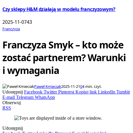
Czy sklepy H&M działają w modelu franczyzowym?
2025-11-07
43
Franczyza
Franczyza Smyk – kto może
zostać partnerem? Warunki
i wymagania
Paweł Kmieciak
2025-11-21
0
4 min. czyt.
Udostępnij
Facebook
Twitter
Pinterest
Kopiuj link
LinkedIn
Tumblr
E-mail
Telegram
WhatsApp
Obserwuj
RSS
Udostępnij