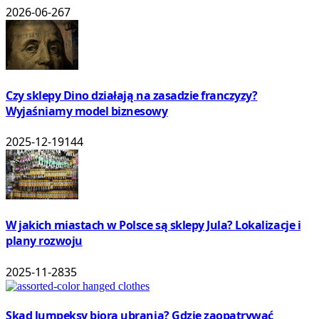
2026-06-26
7
Czy sklepy Dino działają na zasadzie franczyzy?
Wyjaśniamy model biznesowy
2025-12-19
144
W jakich miastach w Polsce są sklepy Jula? Lokalizacje i
plany rozwoju
2025-11-28
35
Skąd lumpeksy biorą ubrania? Gdzie zaopatrywać