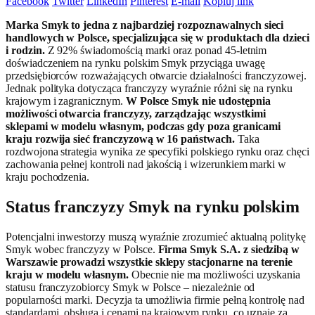
Facebook
Twitter
LinkedIn
Pinterest
E-mail
Kopiuj link
Marka Smyk to jedna z najbardziej rozpoznawalnych sieci
handlowych w Polsce, specjalizująca się w produktach dla dzieci
i rodzin.
Z 92% świadomością marki oraz ponad 45-letnim
doświadczeniem na rynku polskim Smyk przyciąga uwagę
przedsiębiorców rozważających otwarcie działalności franczyzowej.
Jednak polityka dotycząca franczyzy wyraźnie różni się na rynku
krajowym i zagranicznym.
W Polsce Smyk nie udostępnia
możliwości otwarcia franczyzy, zarządzając wszystkimi
sklepami w modelu własnym, podczas gdy poza granicami
kraju rozwija sieć franczyzową w 16 państwach.
Taka
rozdwojona strategia wynika ze specyfiki polskiego rynku oraz chęci
zachowania pełnej kontroli nad jakością i wizerunkiem marki w
kraju pochodzenia.
Status franczyzy Smyk na rynku polskim
Potencjalni inwestorzy muszą wyraźnie zrozumieć aktualną politykę
Smyk wobec franczyzy w Polsce.
Firma Smyk S.A. z siedzibą w
Warszawie prowadzi wszystkie sklepy stacjonarne na terenie
kraju w modelu własnym.
Obecnie nie ma możliwości uzyskania
statusu franczyzobiorcy Smyk w Polsce – niezależnie od
popularności marki. Decyzja ta umożliwia firmie pełną kontrolę nad
standardami, obsługą i cenami na krajowym rynku, co uznaje za