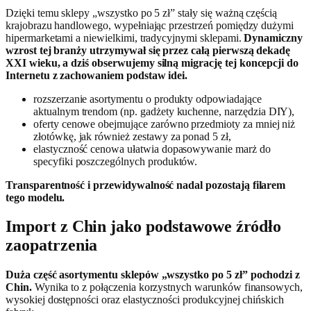
Dzięki temu sklepy „wszystko po 5 zł” stały się ważną częścią
krajobrazu handlowego, wypełniając przestrzeń pomiędzy dużymi
hipermarketami a niewielkimi, tradycyjnymi sklepami.
Dynamiczny
wzrost tej branży utrzymywał się przez całą pierwszą dekadę
XXI wieku, a dziś obserwujemy silną migrację tej koncepcji do
Internetu z zachowaniem podstaw idei.
rozszerzanie asortymentu o produkty odpowiadające
aktualnym trendom (np. gadżety kuchenne, narzędzia DIY),
oferty cenowe obejmujące zarówno przedmioty za mniej niż
złotówkę, jak również zestawy za ponad 5 zł,
elastyczność cenowa ułatwia dopasowywanie marż do
specyfiki poszczególnych produktów.
Transparentność i przewidywalność nadal pozostają filarem
tego modelu.
Import z Chin jako podstawowe źródło
zaopatrzenia
Duża część asortymentu sklepów „wszystko po 5 zł” pochodzi z
Chin.
Wynika to z połączenia korzystnych warunków finansowych,
wysokiej dostępności oraz elastyczności produkcyjnej chińskich