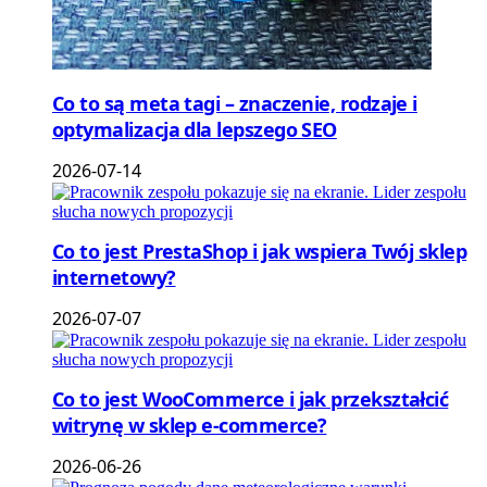
Co to są meta tagi – znaczenie, rodzaje i
optymalizacja dla lepszego SEO
2026-07-14
Co to jest PrestaShop i jak wspiera Twój sklep
internetowy?
2026-07-07
Co to jest WooCommerce i jak przekształcić
witrynę w sklep e-commerce?
2026-06-26