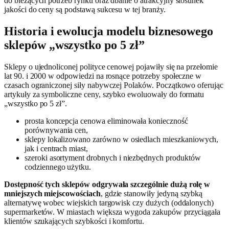
do bieżących potrzeb rynku oraz dbanie o atrakcyjny stosunek
jakości do ceny są podstawą sukcesu w tej branży.
Historia i ewolucja modelu biznesowego
sklepów „wszystko po 5 zł”
Sklepy o ujednoliconej polityce cenowej pojawiły się na przełomie
lat 90. i 2000 w odpowiedzi na rosnące potrzeby społeczne w
czasach ograniczonej siły nabywczej Polaków. Początkowo oferując
artykuły za symboliczne ceny, szybko ewoluowały do formatu
„wszystko po 5 zł”.
prosta koncepcja cenowa eliminowała konieczność
porównywania cen,
sklepy lokalizowano zarówno w osiedlach mieszkaniowych,
jak i centrach miast,
szeroki asortyment drobnych i niezbędnych produktów
codziennego użytku.
Dostępność tych sklepów odgrywała szczególnie dużą rolę w
mniejszych miejscowościach
, gdzie stanowiły jedyną szybką
alternatywę wobec wiejskich targowisk czy dużych (oddalonych)
supermarketów. W miastach większa wygoda zakupów przyciągała
klientów szukających szybkości i komfortu.