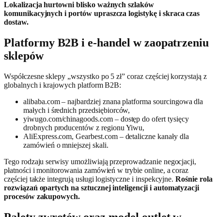
Lokalizacja hurtowni blisko ważnych szlaków
komunikacyjnych i portów upraszcza logistykę i skraca czas
dostaw.
Platformy B2B i e-handel w zaopatrzeniu
sklepów
Współczesne sklepy „wszystko po 5 zł” coraz częściej korzystają z
globalnych i krajowych platform B2B:
alibaba.com – najbardziej znana platforma sourcingowa dla
małych i średnich przedsiębiorców,
yiwugo.com/chinagoods.com – dostęp do ofert tysięcy
drobnych producentów z regionu Yiwu,
AliExpress.com, Gearbest.com – detaliczne kanały dla
zamówień o mniejszej skali.
Tego rodzaju serwisy umożliwiają przeprowadzanie negocjacji,
płatności i monitorowania zamówień w trybie online, a coraz
częściej także integrują usługi logistyczne i inspekcyjne.
Rośnie rola
rozwiązań opartych na sztucznej inteligencji i automatyzacji
procesów zakupowych.
Palety zwrotów oraz model outlet w