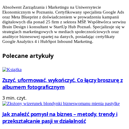
Absolwent Zarządzania i Marketingu na Uniwersytecie
Ekonomicznym w Poznaniu. Certyfikowany specjalista Google Ads
oraz Meta Blueprint z doświadczeniem w prowadzeniu kampanii
digitalowych dla ponad 25 firm z sektora MŚP. Współtwórca serwisu
Brain Design i konsultant w StartUp Hub Poznań. Specjalizuje się w
strategiach marketingowych w mediach społecznościowych oraz
analityce biznesowej opartej na danych, posiadając certyfikaty
Google Analytics 4 i HubSpot Inbound Marketing.
Polecane
artykuły
Zszyć, uformować, wykończyć. Co łączy broszurę z
albumem fotograficznym
3 min. czyt.
Jak znaleźć pomysł na biznes – metody, trendy i
przekształcanie pasji w działalność