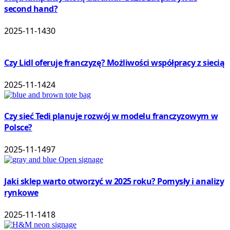
second hand?
2025-11-14
30
Czy Lidl oferuje franczyzę? Możliwości współpracy z siecią
2025-11-14
24
Czy sieć Tedi planuje rozwój w modelu franczyzowym w
Polsce?
2025-11-14
97
Jaki sklep warto otworzyć w 2025 roku? Pomysły i analizy
rynkowe
2025-11-14
18