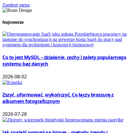
Zamknij menu
Najnowsze
Co to jest MySQL – działanie, cechy i zalety popularnego
systemu baz danych
2026-08-02
Zszyć, uformować, wykończyć. Co łączy broszurę z
albumem fotograficznym
2026-07-28
Jak znaleźć pomysł na biznes – metody, trendy i