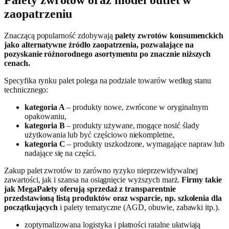
zaopatrzeniu
Znaczącą popularność zdobywają
palety zwrotów konsumenckich
jako alternatywne źródło zaopatrzenia, pozwalające na
pozyskanie różnorodnego asortymentu po znacznie niższych
cenach.
Specyfika rynku palet polega na podziale towarów według stanu
technicznego:
kategoria A
– produkty nowe, zwrócone w oryginalnym
opakowaniu,
kategoria B
– produkty używane, mogące nosić ślady
użytkowania lub być częściowo niekompletne,
kategoria C
– produkty uszkodzone, wymagające napraw lub
nadające się na części.
Zakup palet zwrotów to zarówno ryzyko nieprzewidywalnej
zawartości, jak i szansa na osiągnięcie wyższych marż.
Firmy takie
jak MegaPalety oferują sprzedaż z transparentnie
przedstawioną listą produktów oraz wsparcie, np. szkolenia dla
początkujących
i palety tematyczne (AGD, obuwie, zabawki itp.).
zoptymalizowana logistyka i płatności ratalne ułatwiają