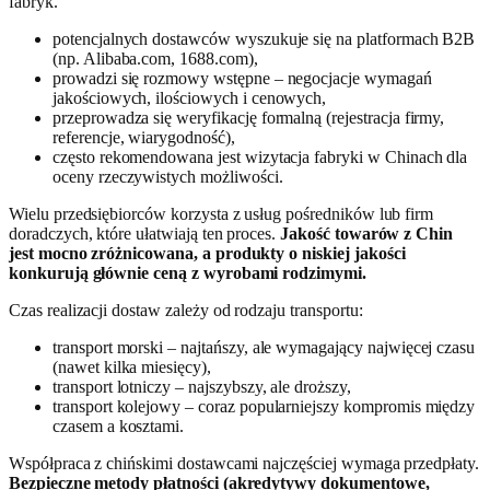
fabryk.
potencjalnych dostawców wyszukuje się na platformach B2B
(np. Alibaba.com, 1688.com),
prowadzi się rozmowy wstępne – negocjacje wymagań
jakościowych, ilościowych i cenowych,
przeprowadza się weryfikację formalną (rejestracja firmy,
referencje, wiarygodność),
często rekomendowana jest wizytacja fabryki w Chinach dla
oceny rzeczywistych możliwości.
Wielu przedsiębiorców korzysta z usług pośredników lub firm
doradczych, które ułatwiają ten proces.
Jakość towarów z Chin
jest mocno zróżnicowana, a produkty o niskiej jakości
konkurują głównie ceną z wyrobami rodzimymi.
Czas realizacji dostaw zależy od rodzaju transportu:
transport morski – najtańszy, ale wymagający najwięcej czasu
(nawet kilka miesięcy),
transport lotniczy – najszybszy, ale droższy,
transport kolejowy – coraz popularniejszy kompromis między
czasem a kosztami.
Współpraca z chińskimi dostawcami najczęściej wymaga przedpłaty.
Bezpieczne metody płatności (akredytywy dokumentowe,