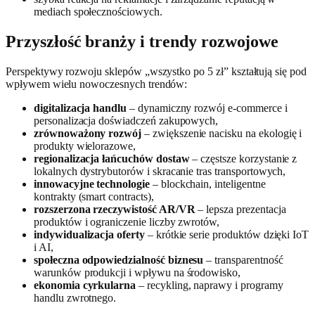
mediach społecznościowych.
Przyszłość branży i trendy rozwojowe
Perspektywy rozwoju sklepów „wszystko po 5 zł” kształtują się pod
wpływem wielu nowoczesnych trendów:
digitalizacja handlu
– dynamiczny rozwój e-commerce i
personalizacja doświadczeń zakupowych,
zrównoważony rozwój
– zwiększenie nacisku na ekologię i
produkty wielorazowe,
regionalizacja łańcuchów dostaw
– częstsze korzystanie z
lokalnych dystrybutorów i skracanie tras transportowych,
innowacyjne technologie
– blockchain, inteligentne
kontrakty (smart contracts),
rozszerzona rzeczywistość AR/VR
– lepsza prezentacja
produktów i ograniczenie liczby zwrotów,
indywidualizacja oferty
– krótkie serie produktów dzięki IoT
i AI,
społeczna odpowiedzialność biznesu
– transparentność
warunków produkcji i wpływu na środowisko,
ekonomia cyrkularna
– recykling, naprawy i programy
handlu zwrotnego.