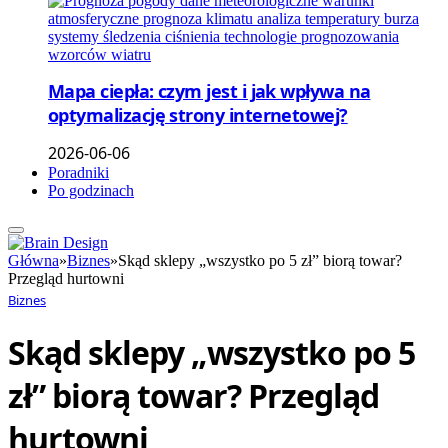
Mapa ciepła: czym jest i jak wpływa na
optymalizację strony internetowej?
2026-06-06
Poradniki
Po godzinach
Główna
»
Biznes
»
Skąd sklepy „wszystko po 5 zł” biorą towar?
Przegląd hurtowni
Biznes
Skąd sklepy „wszystko po 5
zł” biorą towar? Przegląd
hurtowni