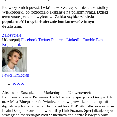
Pierwszy z nich powstał właśnie w Swarzędzu, niedaleko stolicy
Wielkopolski, co rozpoczęło ekspansję na polskim rynku. Dzięki
temu strategicznemu wyborowi
Żabka szybko zdobyła
popularność i mogła skutecznie konkurować z innymi
detalistami.
Założyciele
Udostępnij
Facebook
Twitter
Pinterest
LinkedIn
Tumblr
E-mail
Kopiuj link
Paweł Kmieciak
WWW
Absolwent Zarządzania i Marketingu na Uniwersytecie
Ekonomicznym w Poznaniu. Certyfikowany specjalista Google Ads
oraz Meta Blueprint z doświadczeniem w prowadzeniu kampanii
digitalowych dla ponad 25 firm z sektora MŚP. Współtwórca serwisu
Brain Design i konsultant w StartUp Hub Poznań. Specjalizuje się w
strategiach marketingowych w mediach społecznościowych oraz