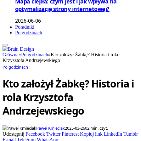
Mapa ciepła: czym jest i jak wpływa na
optymalizację strony internetowej?
2026-06-06
Poradniki
Po godzinach
Główna
»
Po godzinach
»
Kto założył Żabkę? Historia i rola
Krzysztofa Andrzejewskiego
Po godzinach
Kto założył Żabkę? Historia i
rola Krzysztofa
Andrzejewskiego
Paweł Kmieciak
2025-03-26
0
2 min. czyt.
Udostępnij
Facebook
Twitter
Pinterest
Kopiuj link
LinkedIn
Tumblr
E-mail
Telegram
WhatsApp