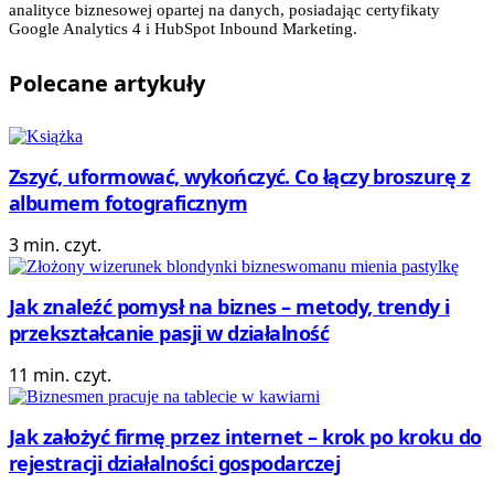
analityce biznesowej opartej na danych, posiadając certyfikaty
Google Analytics 4 i HubSpot Inbound Marketing.
Polecane
artykuły
Zszyć, uformować, wykończyć. Co łączy broszurę z
albumem fotograficznym
3 min. czyt.
Jak znaleźć pomysł na biznes – metody, trendy i
przekształcanie pasji w działalność
11 min. czyt.
Jak założyć firmę przez internet – krok po kroku do
rejestracji działalności gospodarczej