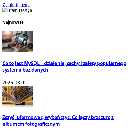
Zamknij menu
Najnowsze
Co to jest MySQL – działanie, cechy i zalety popularnego
systemu baz danych
2026-08-02
Zszyć, uformować, wykończyć. Co łączy broszurę z
albumem fotograficznym