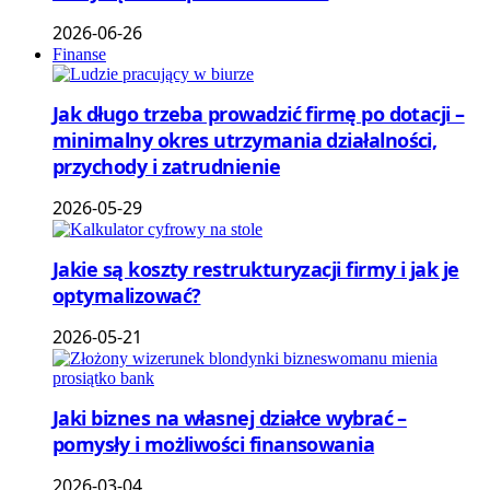
2026-06-26
Finanse
Jak długo trzeba prowadzić firmę po dotacji –
minimalny okres utrzymania działalności,
przychody i zatrudnienie
2026-05-29
Jakie są koszty restrukturyzacji firmy i jak je
optymalizować?
2026-05-21
Jaki biznes na własnej działce wybrać –
pomysły i możliwości finansowania
2026-03-04