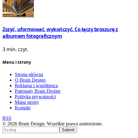
Zszyć, uformować, wykończyć. Co łączy broszurę z
albumem fotograficznym
3 min. czyt.
Menu i strony
Strona główna
O Brain Design
Reklama i współpraca
Patronaty Brain Design
Polityka prywatności
Mapa strony
Kontakt
RSS
© 2026 Brain Design. Wszelkie prawa zastrzeżone.
Submit