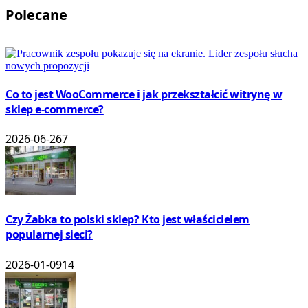
Polecane
Co to jest WooCommerce i jak przekształcić witrynę w
sklep e-commerce?
2026-06-26
7
Czy Żabka to polski sklep? Kto jest właścicielem
popularnej sieci?
2026-01-09
14