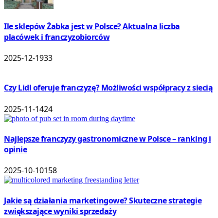
Ile sklepów Żabka jest w Polsce? Aktualna liczba
placówek i franczyzobiorców
2025-12-19
33
Czy Lidl oferuje franczyzę? Możliwości współpracy z siecią
2025-11-14
24
Najlepsze franczyzy gastronomiczne w Polsce – ranking i
opinie
2025-10-10
158
Jakie są działania marketingowe? Skuteczne strategie
zwiększające wyniki sprzedaży