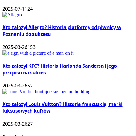
2025-07-11
24
Kto założył Allegro? Historia platformy od piwnicy w
Poznaniu do sukcesu
2025-03-26
153
Kto założył KFC? Historia Harlanda Sandersa i jego
przepisu na sukces
2025-03-26
52
Kto założył Louis Vuitton? Historia francuskiej marki
luksusowych kufrów
2025-03-26
27