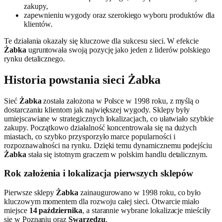
zakupy,
zapewnieniu wygody oraz szerokiego wyboru produktów dla
klientów.
Te działania okazały się kluczowe dla sukcesu sieci. W efekcie
Żabka
ugruntowała swoją pozycję jako jeden z liderów polskiego
rynku detalicznego.
Historia powstania sieci Żabka
Sieć
Żabka
została założona w Polsce w 1998 roku, z myślą o
dostarczaniu klientom jak największej wygody. Sklepy były
umiejscawiane w strategicznych lokalizacjach, co ułatwiało szybkie
zakupy. Początkowo działalność koncentrowała się na dużych
miastach, co szybko przysporzyło marce popularności i
rozpoznawalności na rynku. Dzięki temu dynamicznemu podejściu
Żabka
stała się istotnym graczem w polskim handlu detalicznym.
Rok założenia i lokalizacja pierwszych sklepów
Pierwsze sklepy
Żabka
zainaugurowano w 1998 roku, co było
kluczowym momentem dla rozwoju całej sieci. Otwarcie miało
miejsce
14 października
, a starannie wybrane lokalizacje mieściły
się w Poznaniu oraz
Swarzędzu
.