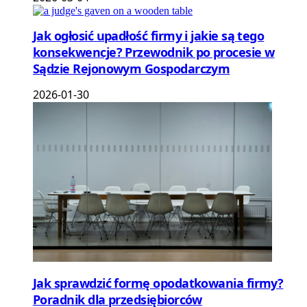
Jak ogłosić upadłość firmy i jakie są tego
konsekwencje? Przewodnik po procesie w
Sądzie Rejonowym Gospodarczym
2026-01-30
Jak sprawdzić formę opodatkowania firmy?
Poradnik dla przedsiębiorców