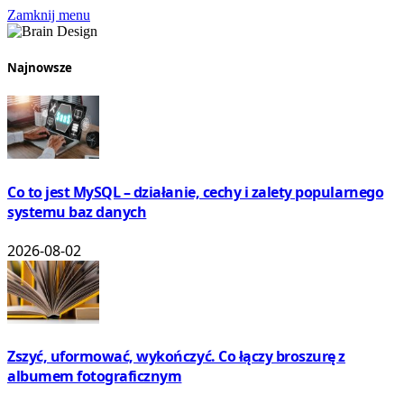
Zamknij menu
Najnowsze
Co to jest MySQL – działanie, cechy i zalety popularnego
systemu baz danych
2026-08-02
Zszyć, uformować, wykończyć. Co łączy broszurę z
albumem fotograficznym