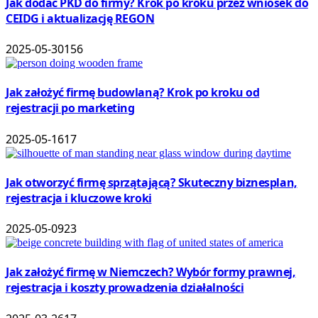
Jak dodać PKD do firmy? Krok po kroku przez wniosek do
CEIDG i aktualizację REGON
2025-05-30
156
Jak założyć firmę budowlaną? Krok po kroku od
rejestracji po marketing
2025-05-16
17
Jak otworzyć firmę sprzątającą? Skuteczny biznesplan,
rejestracja i kluczowe kroki
2025-05-09
23
Jak założyć firmę w Niemczech? Wybór formy prawnej,
rejestracja i koszty prowadzenia działalności