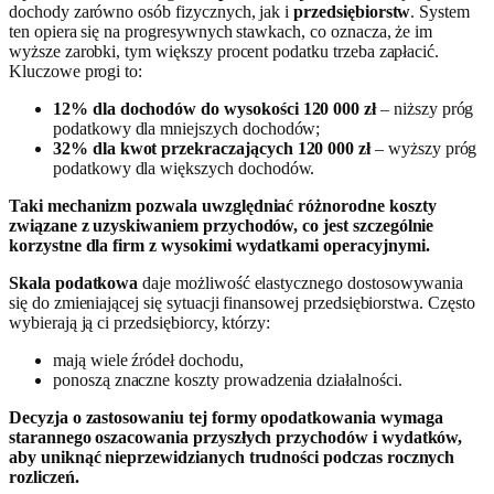
dochody zarówno osób fizycznych, jak i
przedsiębiorstw
. System
ten opiera się na progresywnych stawkach, co oznacza, że im
wyższe zarobki, tym większy procent podatku trzeba zapłacić.
Kluczowe progi to:
12% dla dochodów do wysokości 120 000 zł
– niższy próg
podatkowy dla mniejszych dochodów;
32% dla kwot przekraczających 120 000 zł
– wyższy próg
podatkowy dla większych dochodów.
Taki mechanizm pozwala uwzględniać różnorodne koszty
związane z uzyskiwaniem przychodów, co jest szczególnie
korzystne dla firm z wysokimi wydatkami operacyjnymi.
Skala podatkowa
daje możliwość elastycznego dostosowywania
się do zmieniającej się sytuacji finansowej przedsiębiorstwa. Często
wybierają ją ci przedsiębiorcy, którzy:
mają wiele źródeł dochodu,
ponoszą znaczne koszty prowadzenia działalności.
Decyzja o zastosowaniu tej formy opodatkowania wymaga
starannego oszacowania przyszłych przychodów i wydatków,
aby uniknąć nieprzewidzianych trudności podczas rocznych
rozliczeń.