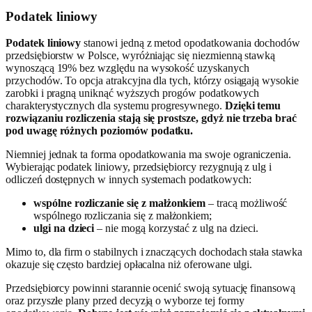
Podatek liniowy
Podatek liniowy
stanowi jedną z metod opodatkowania dochodów
przedsiębiorstw w Polsce, wyróżniając się niezmienną stawką
wynoszącą 19% bez względu na wysokość uzyskanych
przychodów. To opcja atrakcyjna dla tych, którzy osiągają wysokie
zarobki i pragną uniknąć wyższych progów podatkowych
charakterystycznych dla systemu progresywnego.
Dzięki temu
rozwiązaniu rozliczenia stają się prostsze, gdyż nie trzeba brać
pod uwagę różnych poziomów podatku.
Niemniej jednak ta forma opodatkowania ma swoje ograniczenia.
Wybierając podatek liniowy, przedsiębiorcy rezygnują z ulg i
odliczeń dostępnych w innych systemach podatkowych:
wspólne rozliczanie się z małżonkiem
– tracą możliwość
wspólnego rozliczania się z małżonkiem;
ulgi na dzieci
– nie mogą korzystać z ulg na dzieci.
Mimo to, dla firm o stabilnych i znaczących dochodach stała stawka
okazuje się często bardziej opłacalna niż oferowane ulgi.
Przedsiębiorcy powinni starannie ocenić swoją sytuację finansową
oraz przyszłe plany przed decyzją o wyborze tej formy