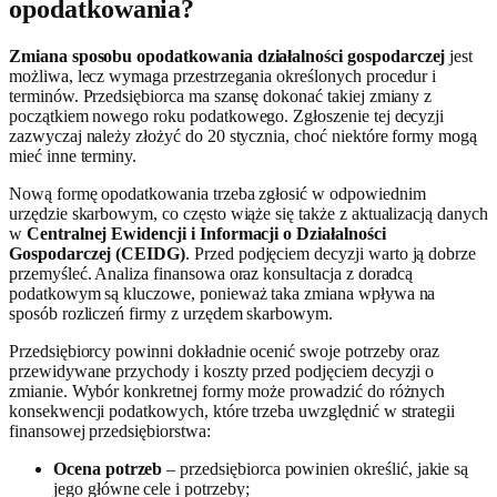
opodatkowania?
Zmiana sposobu opodatkowania działalności gospodarczej
jest
możliwa, lecz wymaga przestrzegania określonych procedur i
terminów. Przedsiębiorca ma szansę dokonać takiej zmiany z
początkiem nowego roku podatkowego. Zgłoszenie tej decyzji
zazwyczaj należy złożyć do 20 stycznia, choć niektóre formy mogą
mieć inne terminy.
Nową formę opodatkowania trzeba zgłosić w odpowiednim
urzędzie skarbowym, co często wiąże się także z aktualizacją danych
w
Centralnej Ewidencji i Informacji o Działalności
Gospodarczej (CEIDG)
. Przed podjęciem decyzji warto ją dobrze
przemyśleć. Analiza finansowa oraz konsultacja z doradcą
podatkowym są kluczowe, ponieważ taka zmiana wpływa na
sposób rozliczeń firmy z urzędem skarbowym.
Przedsiębiorcy powinni dokładnie ocenić swoje potrzeby oraz
przewidywane przychody i koszty przed podjęciem decyzji o
zmianie. Wybór konkretnej formy może prowadzić do różnych
konsekwencji podatkowych, które trzeba uwzględnić w strategii
finansowej przedsiębiorstwa:
Ocena potrzeb
– przedsiębiorca powinien określić, jakie są
jego główne cele i potrzeby;