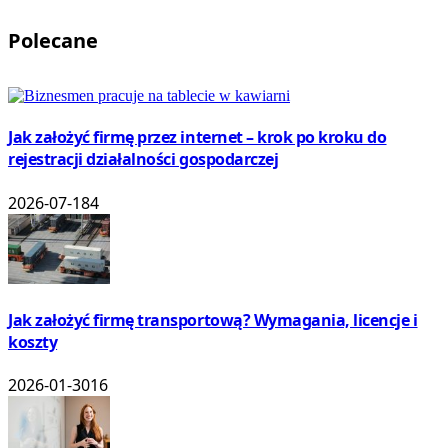
Polecane
Jak założyć firmę przez internet – krok po kroku do
rejestracji działalności gospodarczej
2026-07-18
4
Jak założyć firmę transportową? Wymagania, licencje i
koszty
2026-01-30
16