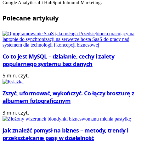
Google Analytics 4 i HubSpot Inbound Marketing.
Polecane
artykuły
Co to jest MySQL – działanie, cechy i zalety
popularnego systemu baz danych
5 min. czyt.
Zszyć, uformować, wykończyć. Co łączy broszurę z
albumem fotograficznym
3 min. czyt.
Jak znaleźć pomysł na biznes – metody, trendy i
przekształcanie pasji w działalność