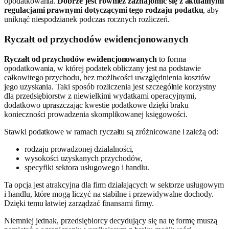
opodatkowania.
Dobrze jest również zaznajomić się z aktualnymi
regulacjami prawnymi dotyczącymi tego rodzaju podatku
, aby
uniknąć niespodzianek podczas rocznych rozliczeń.
Ryczałt od przychodów ewidencjonowanych
Ryczałt od przychodów ewidencjonowanych
to forma
opodatkowania, w której podatek obliczany jest na podstawie
całkowitego przychodu, bez możliwości uwzględnienia kosztów
jego uzyskania. Taki sposób rozliczenia jest szczególnie korzystny
dla przedsiębiorstw z niewielkimi wydatkami operacyjnymi,
dodatkowo upraszczając kwestie podatkowe dzięki braku
konieczności prowadzenia skomplikowanej księgowości.
Stawki podatkowe w ramach ryczałtu są zróżnicowane i zależą od:
rodzaju prowadzonej działalności,
wysokości uzyskanych przychodów,
specyfiki sektora usługowego i handlu.
Ta opcja jest atrakcyjna dla firm działających w sektorze usługowym
i handlu, które mogą liczyć na stabilne i przewidywalne dochody.
Dzięki temu łatwiej zarządzać finansami firmy.
Niemniej jednak, przedsiębiorcy decydujący się na tę formę muszą