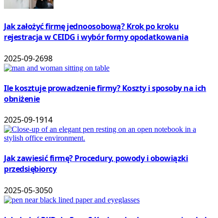
Jak założyć firmę jednoosobową? Krok po kroku
rejestracja w CEIDG i wybór formy opodatkowania
2025-09-26
98
Ile kosztuje prowadzenie firmy? Koszty i sposoby na ich
obniżenie
2025-09-19
14
Jak zawiesić firmę? Procedury, powody i obowiązki
przedsiębiorcy
2025-05-30
50