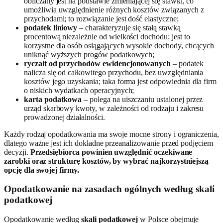
obliczany jest na podstawie zmieniającej się stawki, co
umożliwia uwzględnienie różnych kosztów związanych z
przychodami; to rozwiązanie jest dość elastyczne;
podatek liniowy
– charakteryzuje się stałą stawką
procentową niezależnie od wielkości dochodu; jest to
korzystne dla osób osiągających wysokie dochody, chcących
uniknąć wyższych progów podatkowych;
ryczałt od przychodów ewidencjonowanych
– podatek
nalicza się od całkowitego przychodu, bez uwzględniania
kosztów jego uzyskania; taka forma jest odpowiednia dla firm
o niskich wydatkach operacyjnych;
karta podatkowa
– polega na uiszczaniu ustalonej przez
urząd skarbowy kwoty, w zależności od rodzaju i zakresu
prowadzonej działalności.
Każdy rodzaj opodatkowania ma swoje mocne strony i ograniczenia,
dlatego ważne jest ich dokładne przeanalizowanie przed podjęciem
decyzji.
Przedsiębiorca powinien uwzględnić oczekiwane
zarobki oraz strukturę kosztów, by wybrać najkorzystniejszą
opcję dla swojej firmy.
Opodatkowanie na zasadach ogólnych według skali
podatkowej
Opodatkowanie według
skali podatkowej
w Polsce obejmuje