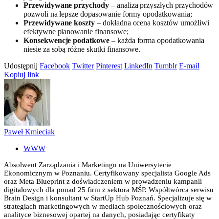
Przewidywane przychody
– analiza przyszłych przychodów
pozwoli na lepsze dopasowanie formy opodatkowania;
Przewidywane koszty
– dokładna ocena kosztów umożliwi
efektywne planowanie finansowe;
Konsekwencje podatkowe
– każda forma opodatkowania
niesie za sobą różne skutki finansowe.
Udostępnij
Facebook
Twitter
Pinterest
LinkedIn
Tumblr
E-mail
Kopiuj link
Paweł Kmieciak
WWW
Absolwent Zarządzania i Marketingu na Uniwersytecie
Ekonomicznym w Poznaniu. Certyfikowany specjalista Google Ads
oraz Meta Blueprint z doświadczeniem w prowadzeniu kampanii
digitalowych dla ponad 25 firm z sektora MŚP. Współtwórca serwisu
Brain Design i konsultant w StartUp Hub Poznań. Specjalizuje się w
strategiach marketingowych w mediach społecznościowych oraz
analityce biznesowej opartej na danych, posiadając certyfikaty