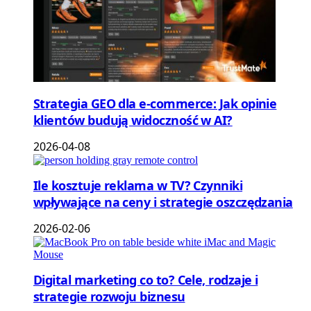
Strategia GEO dla e-commerce: Jak opinie
klientów budują widoczność w AI?
2026-04-08
Ile kosztuje reklama w TV? Czynniki
wpływające na ceny i strategie oszczędzania
2026-02-06
Digital marketing co to? Cele, rodzaje i
strategie rozwoju biznesu