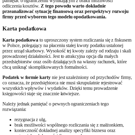
pamiętać o ograniczeniu wynikającym z braku możliwości
odliczenia kosztów.
Z tego powodu warto dokładnie
przeanalizować sytuację finansową oraz perspektywy rozwoju
firmy przed wyborem tego modelu opodatkowania.
Karta podatkowa
Karta podatkowa
to uproszczony system rozliczania się z fiskusem
w Polsce, polegający na płaceniu stałej kwoty podatku ustalonej
przez urząd skarbowy. Wysokość tej kwoty zależy od rodzaju i skali
prowadzonej działalności. Jest to atrakcyjna opcja dla małych
przedsiębiorstw oraz osób działających na własny rachunek, które
chcą uniknąć skomplikowanych formalności.
Podatek w formie karty
nie jest uzależniony od przychodów firmy,
co oznacza, że przedsiębiorca nie musi skrupulatnie rejestrować
wszystkich wpływów i wydatków. Dzięki temu prowadzenie
księgowości staje się znacznie łatwiejsze.
Należy jednak pamiętać o pewnych ograniczeniach tego
rozwiązania:
rezygnacja z ulg,
brak możliwości wspólnego rozliczania się z małżonkiem,
konieczność dokładnej analizy specyfiki biznesu oraz