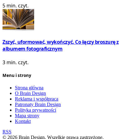
5 min. czyt.
Zszyć, uformować, wykończyć. Co łączy broszurę z
albumem fotograficznym
3 min. czyt.
Menu i strony
Strona główna
O Brain Design
Reklama i współpraca
Patronaty Brain Design
Polityka prywatności
Mapa strony
Kontakt
RSS
© 2026 Brain Design. Wszelkie prawa zastrzeżone.