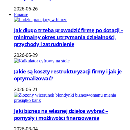
2026-06-26
Finanse
Jak długo trzeba prowadzić firmę po dotacji –
minimalny okres utrzymania działalności,
przychody i zatrudnienie
2026-05-29
Jakie są koszty restrukturyzacji firmy i jak je
optymalizować?
2026-05-21
Jaki biznes na własnej działce wybrać –
pomysły i możliwości finansowania
2026-03-04