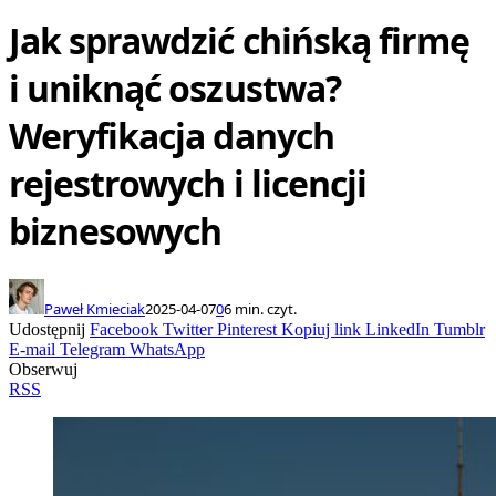
Jak sprawdzić chińską firmę
i uniknąć oszustwa?
Weryfikacja danych
rejestrowych i licencji
biznesowych
Paweł Kmieciak
2025-04-07
0
6 min. czyt.
Udostępnij
Facebook
Twitter
Pinterest
Kopiuj link
LinkedIn
Tumblr
E-mail
Telegram
WhatsApp
Obserwuj
RSS