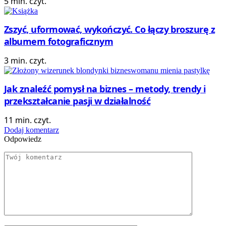
5 min. czyt.
Zszyć, uformować, wykończyć. Co łączy broszurę z
albumem fotograficznym
3 min. czyt.
Jak znaleźć pomysł na biznes – metody, trendy i
przekształcanie pasji w działalność
11 min. czyt.
Dodaj komentarz
Odpowiedz