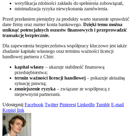
weryfikacja zdolności zakładu do spełnienia zobowiązań,
minimalizacja ryzyka niewykonania zamówienia.
Przed przelaniem pieniędzy za produkty warto starannie sprawdzić
dane firmy oraz numer konta bankowego.
Dzięki temu można
uniknąć potencjalnych oszustw finansowych i przeprowadzić
transakcję bezpiecznie.
Dla zapewnienia bezpieczeństwa współpracy kluczowe jest także
zbadanie kapitału własnego oraz terminu ważności licencji
handlowej partnera z Chin:
kapitał własny
– ukazuje stabilność finansową
przedsiębiorstwa;
termin ważności licencji handlowej
– pokazuje aktualną
sytuację prawną;
zmniejszenie ryzyka
– związane ze współpracą z
niepewnymi partnerami.
Udostępnij
Facebook
Twitter
Pinterest
LinkedIn
Tumblr
E-mail
Kopiuj link