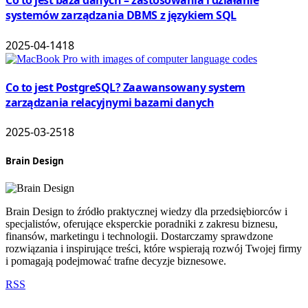
Co to jest baza danych – zastosowania i działanie
systemów zarządzania DBMS z językiem SQL
2025-04-14
18
Co to jest PostgreSQL? Zaawansowany system
zarządzania relacyjnymi bazami danych
2025-03-25
18
Brain Design
Brain Design to źródło praktycznej wiedzy dla przedsiębiorców i
specjalistów, oferujące eksperckie poradniki z zakresu biznesu,
finansów, marketingu i technologii. Dostarczamy sprawdzone
rozwiązania i inspirujące treści, które wspierają rozwój Twojej firmy
i pomagają podejmować trafne decyzje biznesowe.
RSS