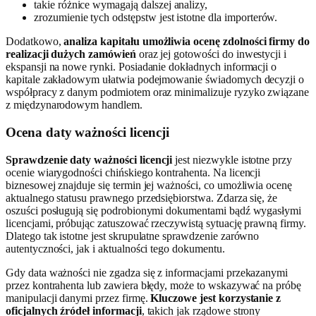
takie różnice wymagają dalszej analizy,
zrozumienie tych odstępstw jest istotne dla importerów.
Dodatkowo,
analiza kapitału umożliwia ocenę zdolności firmy do
realizacji dużych zamówień
oraz jej gotowości do inwestycji i
ekspansji na nowe rynki. Posiadanie dokładnych informacji o
kapitale zakładowym ułatwia podejmowanie świadomych decyzji o
współpracy z danym podmiotem oraz minimalizuje ryzyko związane
z międzynarodowym handlem.
Ocena daty ważności licencji
Sprawdzenie daty ważności licencji
jest niezwykle istotne przy
ocenie wiarygodności chińskiego kontrahenta. Na licencji
biznesowej znajduje się termin jej ważności, co umożliwia ocenę
aktualnego statusu prawnego przedsiębiorstwa. Zdarza się, że
oszuści posługują się podrobionymi dokumentami bądź wygasłymi
licencjami, próbując zatuszować rzeczywistą sytuację prawną firmy.
Dlatego tak istotne jest skrupulatne sprawdzenie zarówno
autentyczności, jak i aktualności tego dokumentu.
Gdy data ważności nie zgadza się z informacjami przekazanymi
przez kontrahenta lub zawiera błędy, może to wskazywać na próbę
manipulacji danymi przez firmę.
Kluczowe jest korzystanie z
oficjalnych źródeł informacji
, takich jak rządowe strony