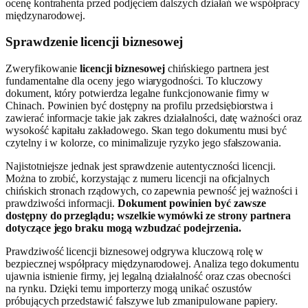
ocenę kontrahenta przed podjęciem dalszych działań we współpracy
międzynarodowej.
Sprawdzenie licencji biznesowej
Zweryfikowanie
licencji biznesowej
chińskiego partnera jest
fundamentalne dla oceny jego wiarygodności. To kluczowy
dokument, który potwierdza legalne funkcjonowanie firmy w
Chinach. Powinien być dostępny na profilu przedsiębiorstwa i
zawierać informacje takie jak zakres działalności, datę ważności oraz
wysokość kapitału zakładowego. Skan tego dokumentu musi być
czytelny i w kolorze, co minimalizuje ryzyko jego sfałszowania.
Najistotniejsze jednak jest sprawdzenie autentyczności licencji.
Można to zrobić, korzystając z numeru licencji na oficjalnych
chińskich stronach rządowych, co zapewnia pewność jej ważności i
prawdziwości informacji.
Dokument powinien być zawsze
dostępny do przeglądu; wszelkie wymówki ze strony partnera
dotyczące jego braku mogą wzbudzać podejrzenia.
Prawdziwość licencji biznesowej odgrywa kluczową rolę w
bezpiecznej współpracy międzynarodowej. Analiza tego dokumentu
ujawnia istnienie firmy, jej legalną działalność oraz czas obecności
na rynku. Dzięki temu importerzy mogą unikać oszustów
próbujących przedstawić fałszywe lub zmanipulowane papiery.