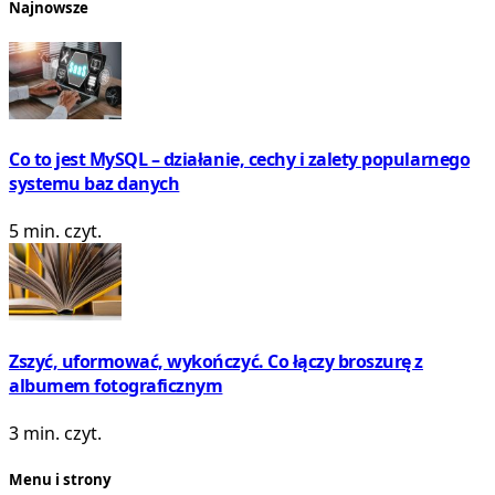
Najnowsze
Co to jest MySQL – działanie, cechy i zalety popularnego
systemu baz danych
5 min. czyt.
Zszyć, uformować, wykończyć. Co łączy broszurę z
albumem fotograficznym
3 min. czyt.
Menu i strony