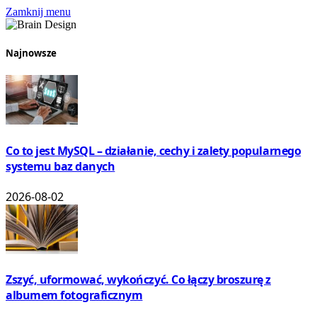
Zamknij menu
Najnowsze
Co to jest MySQL – działanie, cechy i zalety popularnego
systemu baz danych
2026-08-02
Zszyć, uformować, wykończyć. Co łączy broszurę z
albumem fotograficznym