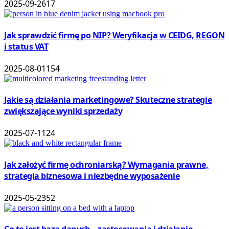
2025-09-26
17
Jak sprawdzić firmę po NIP? Weryfikacja w CEIDG, REGON
i status VAT
2025-08-01
154
Jakie są działania marketingowe? Skuteczne strategie
zwiększające wyniki sprzedaży
2025-07-11
24
Jak założyć firmę ochroniarską? Wymagania prawne,
strategia biznesowa i niezbędne wyposażenie
2025-05-23
52