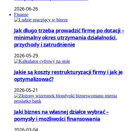
2026-06-26
Finanse
Jak długo trzeba prowadzić firmę po dotacji –
minimalny okres utrzymania działalności,
przychody i zatrudnienie
2026-05-29
Jakie są koszty restrukturyzacji firmy i jak je
optymalizować?
2026-05-21
Jaki biznes na własnej działce wybrać –
pomysły i możliwości finansowania
2026-03-04