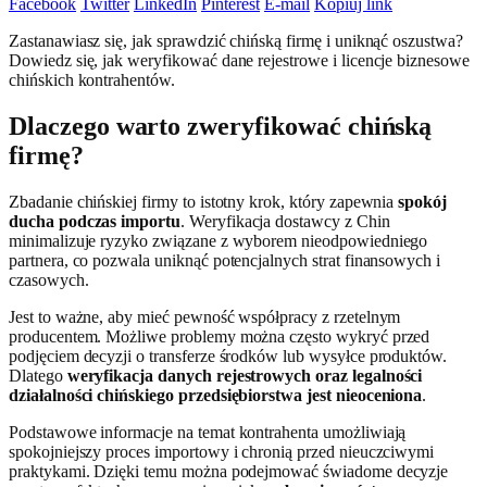
Facebook
Twitter
LinkedIn
Pinterest
E-mail
Kopiuj link
Zastanawiasz się, jak sprawdzić chińską firmę i uniknąć oszustwa?
Dowiedz się, jak weryfikować dane rejestrowe i licencje biznesowe
chińskich kontrahentów.
Dlaczego warto zweryfikować chińską
firmę?
Zbadanie chińskiej firmy to istotny krok, który zapewnia
spokój
ducha podczas importu
. Weryfikacja dostawcy z Chin
minimalizuje ryzyko związane z wyborem nieodpowiedniego
partnera, co pozwala uniknąć potencjalnych strat finansowych i
czasowych.
Jest to ważne, aby mieć pewność współpracy z rzetelnym
producentem. Możliwe problemy można często wykryć przed
podjęciem decyzji o transferze środków lub wysyłce produktów.
Dlatego
weryfikacja danych rejestrowych oraz legalności
działalności chińskiego przedsiębiorstwa jest nieoceniona
.
Podstawowe informacje na temat kontrahenta umożliwiają
spokojniejszy proces importowy i chronią przed nieuczciwymi
praktykami. Dzięki temu można podejmować świadome decyzje