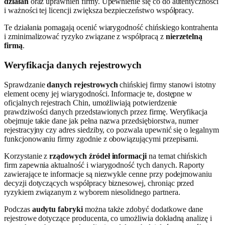
działań
oraz uprawnień firmy. Upewnienie się co do autentyczności
i ważności tej licencji zwiększa bezpieczeństwo współpracy.
Te działania pomagają ocenić wiarygodność chińskiego kontrahenta
i zminimalizować ryzyko związane z współpracą z
nierzetelną
firmą
.
Weryfikacja danych rejestrowych
Sprawdzanie
danych rejestrowych
chińskiej firmy stanowi istotny
element oceny jej wiarygodności. Informacje te, dostępne w
oficjalnych rejestrach Chin, umożliwiają potwierdzenie
prawdziwości danych przedstawionych przez firmę. Weryfikacja
obejmuje takie dane jak pełna nazwa przedsiębiorstwa, numer
rejestracyjny czy adres siedziby, co pozwala upewnić się o legalnym
funkcjonowaniu firmy zgodnie z obowiązującymi przepisami.
Korzystanie z
rządowych źródeł informacji
na temat chińskich
firm zapewnia aktualność i wiarygodność tych danych. Raporty
zawierające te informacje są niezwykle cenne przy podejmowaniu
decyzji dotyczących współpracy biznesowej, chroniąc przed
ryzykiem związanym z wyborem niesolidnego partnera.
Podczas
audytu fabryki
można także zdobyć dodatkowe dane
rejestrowe dotyczące producenta, co umożliwia dokładną analizę i