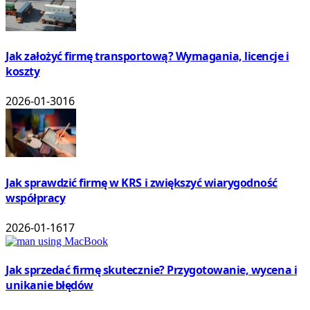
Jak założyć firmę transportową? Wymagania, licencje i
koszty
2026-01-30
16
Jak sprawdzić firmę w KRS i zwiększyć wiarygodność
współpracy
2026-01-16
17
Jak sprzedać firmę skutecznie? Przygotowanie, wycena i
unikanie błędów