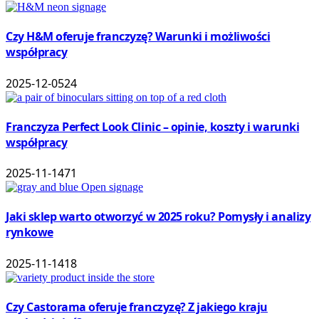
Czy H&M oferuje franczyzę? Warunki i możliwości
współpracy
2025-12-05
24
Franczyza Perfect Look Clinic – opinie, koszty i warunki
współpracy
2025-11-14
71
Jaki sklep warto otworzyć w 2025 roku? Pomysły i analizy
rynkowe
2025-11-14
18
Czy Castorama oferuje franczyzę? Z jakiego kraju