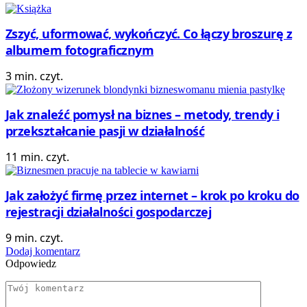
Zszyć, uformować, wykończyć. Co łączy broszurę z
albumem fotograficznym
3 min. czyt.
Jak znaleźć pomysł na biznes – metody, trendy i
przekształcanie pasji w działalność
11 min. czyt.
Jak założyć firmę przez internet – krok po kroku do
rejestracji działalności gospodarczej
9 min. czyt.
Dodaj komentarz
Odpowiedz