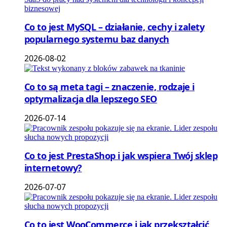
Co to jest MySQL – działanie, cechy i zalety
popularnego systemu baz danych
2026-08-02
Co to są meta tagi – znaczenie, rodzaje i
optymalizacja dla lepszego SEO
2026-07-14
Co to jest PrestaShop i jak wspiera Twój sklep
internetowy?
2026-07-07
Co to jest WooCommerce i jak przekształcić