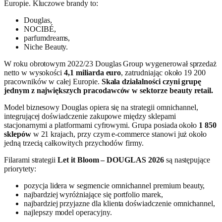
Europie. Kluczowe brandy to:
Douglas,
NOCIBÉ,
parfumdreams,
Niche Beauty.
W roku obrotowym 2022/23 Douglas Group wygenerował sprzedaż
netto w wysokości
4,1 miliarda euro
, zatrudniając około 19 200
pracowników w całej Europie.
Skala działalności czyni grupę
jednym z największych pracodawców w sektorze beauty retail.
Model biznesowy Douglas opiera się na strategii omnichannel,
integrującej doświadczenie zakupowe między sklepami
stacjonarnymi a platformami cyfrowymi. Grupa posiada około
1 850
sklepów
w 21 krajach, przy czym e-commerce stanowi już około
jedną trzecią całkowitych przychodów firmy.
Filarami strategii
Let it Bloom – DOUGLAS 2026
są następujące
priorytety:
pozycja lidera w segmencie omnichannel premium beauty,
najbardziej wyróżniające się portfolio marek,
najbardziej przyjazne dla klienta doświadczenie omnichannel,
najlepszy model operacyjny.