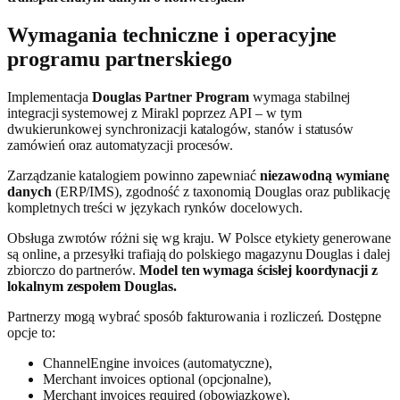
Wymagania techniczne i operacyjne
programu partnerskiego
Implementacja
Douglas Partner Program
wymaga stabilnej
integracji systemowej z Mirakl poprzez API – w tym
dwukierunkowej synchronizacji katalogów, stanów i statusów
zamówień oraz automatyzacji procesów.
Zarządzanie katalogiem powinno zapewniać
niezawodną wymianę
danych
(ERP/IMS), zgodność z taxonomią Douglas oraz publikację
kompletnych treści w językach rynków docelowych.
Obsługa zwrotów różni się wg kraju. W Polsce etykiety generowane
są online, a przesyłki trafiają do polskiego magazynu Douglas i dalej
zbiorczo do partnerów.
Model ten wymaga ścisłej koordynacji z
lokalnym zespołem Douglas.
Partnerzy mogą wybrać sposób fakturowania i rozliczeń. Dostępne
opcje to:
ChannelEngine invoices (automatyczne),
Merchant invoices optional (opcjonalne),
Merchant invoices required (obowiązkowe),