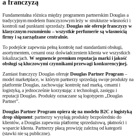
a franczyzą
Fundamentalna różnica między programem partnerskim Douglas a
tradycyjnym modelem franczyzowym leży w strukturze własności i
kontroli nad punktami sprzedaży.
Douglas nie oferuje franczyzy w
klasycznym rozumieniu – wszystkie perfumerie są własnością
firmy i są zarządzane centralnie.
To podejście zapewnia pełną kontrolę nad standardami obsługi,
asortymentem, cenami oraz doświadczeniem klienta we wszystkich
lokalizacjach.
W segmencie premium reputacja marki i jakość
obsługi są kluczowymi czynnikami przewagi konkurencyjnej.
Zamiast franczyzy Douglas oferuje
Douglas Partner Program
–
model marketplace, w którym partnerzy sprzedają swoje produkty na
platformie Douglas, zachowując kontrolę nad marką, cenami i
logistyką, a jednocześnie korzystając z technologii, zasięgu i
reputacji Douglas. Produkty oznaczane są logotypem „Douglas
Partner”.
Douglas Partner Program opiera się na modelu B2C z logistyką
drop shipment
: partnerzy wysyłają produkty bezpośrednio do
klientów, a Douglas zapewnia platformę sprzedażową, płatności i
wsparcie klienta. Partnerzy płacą prowizję zależną od kategorii
(stawki nie są publiczne).