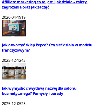
Affiliate marketing co to jest i jak działa – zalety,
zagrożenia oraz jak zacząć
2026-04-19
19
Jak otworzyć sklep Pepco? Czy sieć działa w modelu
franczyzowym?
2025-12-12
43
Jak wymyślić chwytliwą nazwę dla salonu
kosmetycznego? Pomysły i porady
2025-12-05
23