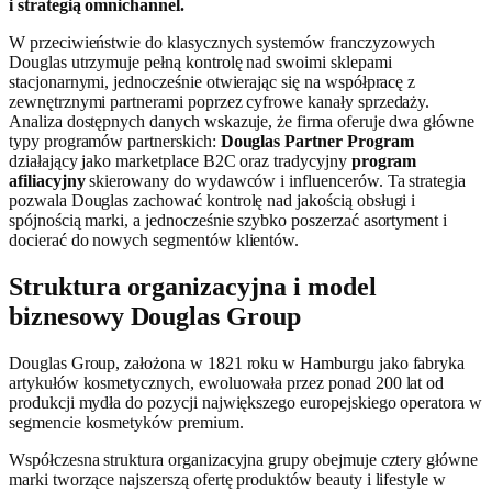
i strategią omnichannel.
W przeciwieństwie do klasycznych systemów franczyzowych
Douglas utrzymuje pełną kontrolę nad swoimi sklepami
stacjonarnymi, jednocześnie otwierając się na współpracę z
zewnętrznymi partnerami poprzez cyfrowe kanały sprzedaży.
Analiza dostępnych danych wskazuje, że firma oferuje dwa główne
typy programów partnerskich:
Douglas Partner Program
działający jako marketplace B2C oraz tradycyjny
program
afiliacyjny
skierowany do wydawców i influencerów. Ta strategia
pozwala Douglas zachować kontrolę nad jakością obsługi i
spójnością marki, a jednocześnie szybko poszerzać asortyment i
docierać do nowych segmentów klientów.
Struktura organizacyjna i model
biznesowy Douglas Group
Douglas Group, założona w 1821 roku w Hamburgu jako fabryka
artykułów kosmetycznych, ewoluowała przez ponad 200 lat od
produkcji mydła do pozycji największego europejskiego operatora w
segmencie kosmetyków premium.
Współczesna struktura organizacyjna grupy obejmuje cztery główne
marki tworzące najszerszą ofertę produktów beauty i lifestyle w