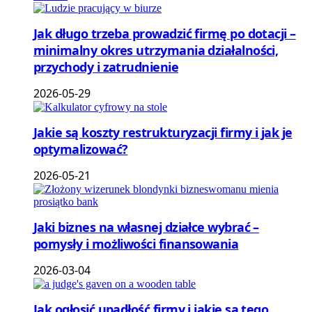
Jak długo trzeba prowadzić firmę po dotacji –
minimalny okres utrzymania działalności,
przychody i zatrudnienie
2026-05-29
Jakie są koszty restrukturyzacji firmy i jak je
optymalizować?
2026-05-21
Jaki biznes na własnej działce wybrać –
pomysły i możliwości finansowania
2026-03-04
Jak ogłosić upadłość firmy i jakie są tego