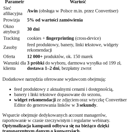
Parametr
Wartość
Sieć
Awin
(obsługa w Polsce m.in. przez Convertiser)
afiliacyjna
Prowizja
5% od wartości zamówienia
Okno
30 dni
atrybucji
Tracking
cookies +
fingerprinting
(cross-device)
feed produktowy, banery, linki tekstowe, widgety
Zasoby
rekomendacji
Oferta
12 000+
produktów, ok. 150 marek
Warunki dla
3 próbki
do wyboru, darmowa wysyłka od 199 zł,
klienta
dostawa 1–2 dni
, bezpłatny zwrot
Dodatkowe narzędzia oferowane wydawcom obejmują:
feed produktowy z aktualnymi cenami i dostępnością,
banery i linki tekstowe dopasowane do sezonu,
widget rekomendacji
ze zdjęciem oraz wtyczkę Convertiser
Editor do generowania linków w
3 sekundy
.
Wsparcie obejmuje dedykowanych account managerów,
raportowanie w czasie rzeczywistym i regularne webinary.
Optymalizacja kampanii odbywa się na bieżąco dzięki
transparentnym danym o konwersjach.