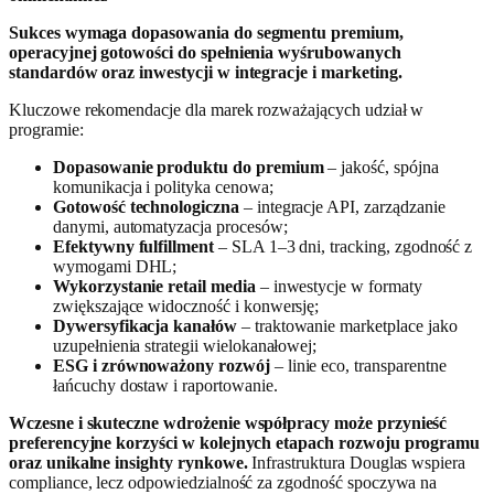
Sukces wymaga dopasowania do segmentu premium,
operacyjnej gotowości do spełnienia wyśrubowanych
standardów oraz inwestycji w integracje i marketing.
Kluczowe rekomendacje dla marek rozważających udział w
programie:
Dopasowanie produktu do premium
– jakość, spójna
komunikacja i polityka cenowa;
Gotowość technologiczna
– integracje API, zarządzanie
danymi, automatyzacja procesów;
Efektywny fulfillment
– SLA 1–3 dni, tracking, zgodność z
wymogami DHL;
Wykorzystanie retail media
– inwestycje w formaty
zwiększające widoczność i konwersję;
Dywersyfikacja kanałów
– traktowanie marketplace jako
uzupełnienia strategii wielokanałowej;
ESG i zrównoważony rozwój
– linie eco, transparentne
łańcuchy dostaw i raportowanie.
Wczesne i skuteczne wdrożenie współpracy może przynieść
preferencyjne korzyści w kolejnych etapach rozwoju programu
oraz unikalne insighty rynkowe.
Infrastruktura Douglas wspiera
compliance, lecz odpowiedzialność za zgodność spoczywa na