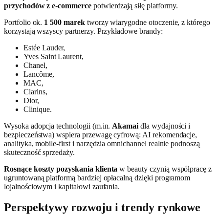
przychodów z e-commerce
potwierdzają siłę platformy.
Portfolio ok.
1 500 marek
tworzy wiarygodne otoczenie, z którego
korzystają wszyscy partnerzy. Przykładowe brandy:
Estée Lauder,
Yves Saint Laurent,
Chanel,
Lancôme,
MAC,
Clarins,
Dior,
Clinique.
Wysoka adopcja technologii (m.in.
Akamai
dla wydajności i
bezpieczeństwa) wspiera przewagę cyfrową: AI rekomendacje,
analityka, mobile-first i narzędzia omnichannel realnie podnoszą
skuteczność sprzedaży.
Rosnące koszty pozyskania klienta
w beauty czynią współpracę z
ugruntowaną platformą bardziej opłacalną dzięki programom
lojalnościowym i kapitałowi zaufania.
Perspektywy rozwoju i trendy rynkowe