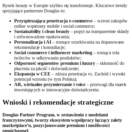
Rynek beauty w Europie szybko się transformuje. Kluczowe trendy
sprzyjające partnerom Douglas to:
Przyspieszająca penetracja e-commerce
– wzrost zakupów
online wspierany mobile i social commerce;
Sustainability i clean beauty
– popyt na transparentne składy
i zrównoważone opakowania;
Personalizacja i AI
– rosnące oczekiwania na dopasowane
rekomendacje i konsultacje;
Social commerce i influencer marketing
– rosnąca rola
twórców w odkrywaniu produktów;
Odporność segmentów premium i luxury
– skłonność do
płacenia za jakość i doświadczenie;
Ekspansja w CEE
– niższa penetracja vs. Zachód i wysoki
potencjał wzrostu (w tym Polska);
AR, wirtualne przymierzanie i voice
– przewagi dla marek
inwestujących w innowacyjne doświadczenia.
Wnioski i rekomendacje strategiczne
Douglas Partner Program, w zestawieniu z modelami
franczyzowymi, tworzy ekosystem współpracy łączący zalety
marketplace’u, pozycjonowanie premium i możliwości
omnichannel.