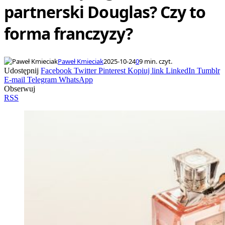
partnerski Douglas? Czy to
forma franczyzy?
Paweł Kmieciak
2025-10-24
0
9 min. czyt.
Udostępnij
Facebook
Twitter
Pinterest
Kopiuj link
LinkedIn
Tumblr
E-mail
Telegram
WhatsApp
Obserwuj
RSS