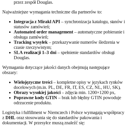
przez zespół Douglas.
Najważniejsze wymagania techniczne dla partnerów to:
Integracja z Mirakl API
– synchronizacja katalogu, stanów i
statusów zamówień;
Automated order management
– automatyczne pobieranie i
obsługa zamówień;
Tracking wysyłek
– przekazywanie numerów śledzenia w
czasie rzeczywistym;
SLA realizacji 1–3 dni
– spełnienie standardów obsługi
Douglas.
Wymagania dotyczące jakości danych obejmują następujące
obszary:
Wielojęzyczne treści
– kompletne opisy w językach rynków
docelowych (m.in. PL, DE, FR, IT, ES, CZ, NL, HU, SK),
Obrazy wysokiej jakości
– zdjęcia min. 1200×1200 px,
Poprawne kody GTIN
– brak lub błędny GTIN powoduje
odrzucenie produktu.
Logistyka i fulfillment w Niemczech i Polsce wymagają współpracy
z
DHL
oraz stosowania się do standardów pakowania i
dokumentacji. W przesyłce muszą znaleźć się: