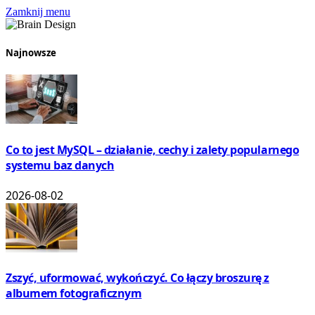
Zamknij menu
Najnowsze
Co to jest MySQL – działanie, cechy i zalety popularnego
systemu baz danych
2026-08-02
Zszyć, uformować, wykończyć. Co łączy broszurę z
albumem fotograficznym