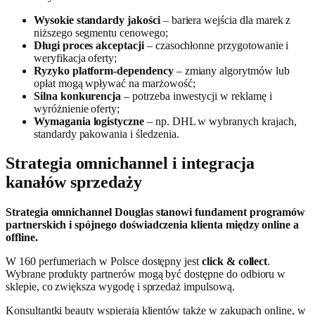
Wysokie standardy jakości
– bariera wejścia dla marek z
niższego segmentu cenowego;
Długi proces akceptacji
– czasochłonne przygotowanie i
weryfikacja oferty;
Ryzyko platform-dependency
– zmiany algorytmów lub
opłat mogą wpływać na marżowość;
Silna konkurencja
– potrzeba inwestycji w reklamę i
wyróżnienie oferty;
Wymagania logistyczne
– np. DHL w wybranych krajach,
standardy pakowania i śledzenia.
Strategia omnichannel i integracja
kanałów sprzedaży
Strategia omnichannel Douglas stanowi fundament programów
partnerskich i spójnego doświadczenia klienta między online a
offline.
W 160 perfumeriach w Polsce dostępny jest
click & collect
.
Wybrane produkty partnerów mogą być dostępne do odbioru w
sklepie, co zwiększa wygodę i sprzedaż impulsową.
Konsultantki beauty wspierają klientów także w zakupach online, w