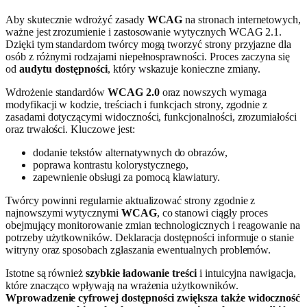
Aby skutecznie wdrożyć zasady
WCAG
na stronach internetowych,
ważne jest zrozumienie i zastosowanie wytycznych WCAG 2.1.
Dzięki tym standardom twórcy mogą tworzyć strony przyjazne dla
osób z różnymi rodzajami niepełnosprawności. Proces zaczyna się
od
audytu dostępności
, który wskazuje konieczne zmiany.
Wdrożenie standardów
WCAG 2.0
oraz nowszych wymaga
modyfikacji w kodzie, treściach i funkcjach strony, zgodnie z
zasadami dotyczącymi widoczności, funkcjonalności, zrozumiałości
oraz trwałości. Kluczowe jest:
dodanie tekstów alternatywnych do obrazów,
poprawa kontrastu kolorystycznego,
zapewnienie obsługi za pomocą klawiatury.
Twórcy powinni regularnie aktualizować strony zgodnie z
najnowszymi wytycznymi
WCAG
, co stanowi ciągły proces
obejmujący monitorowanie zmian technologicznych i reagowanie na
potrzeby użytkowników. Deklaracja dostępności informuje o stanie
witryny oraz sposobach zgłaszania ewentualnych problemów.
Istotne są również
szybkie ładowanie treści
i intuicyjna nawigacja,
które znacząco wpływają na wrażenia użytkowników.
Wprowadzenie cyfrowej dostępności zwiększa także widoczność