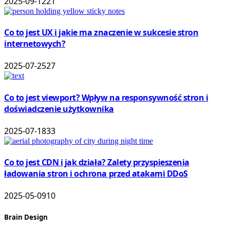
2025-09-12
21
Co to jest UX i jakie ma znaczenie w sukcesie stron
internetowych?
2025-07-25
27
Co to jest viewport? Wpływ na responsywność stron i
doświadczenie użytkownika
2025-07-18
33
Co to jest CDN i jak działa? Zalety przyspieszenia
ładowania stron i ochrona przed atakami DDoS
2025-05-09
10
Brain Design