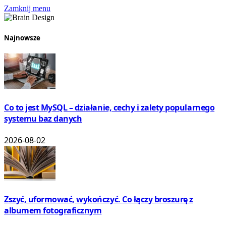
Zamknij menu
Najnowsze
Co to jest MySQL – działanie, cechy i zalety popularnego
systemu baz danych
2026-08-02
Zszyć, uformować, wykończyć. Co łączy broszurę z
albumem fotograficznym