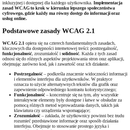
inkluzyjnej i dostępnej dla każdego użytkownika.
Implementacja
zasad WCAG to krok w kierunku lepszego społeczeństwa
cyfrowego, gdzie każdy ma równy dostęp do informacji oraz
usług online.
Podstawowe zasady WCAG 2.1
WCAG 2.1
opiera się na czterech fundamentalnych zasadach,
kluczowych dla dostępności internetowej treści: postrzegalność,
funkcjonalność
, zrozumiałość i
solidność
. Każda z tych zasad
odnosi się do różnych aspektów projektowania stron oraz aplikacji,
obejmując zarówno kod, jak i zawartość oraz ich działanie.
Postrzegalność
– podkreśla znaczenie widoczności informacji
i elementów interfejsu dla użytkowników. W praktyce
oznacza to użycie alternatywnych tekstów dla grafik oraz
zapewnienie odpowiedniego kontrastu kolorystycznego;
Funkcjonalność
– koncentruje się na tym, aby wszystkie
interaktywne elementy były dostępne i łatwe w obsłudze za
pomocą różnych metod wprowadzania danych, takich jak
klawiatura czy urządzenia wspomagające;
Zrozumiałość
– zakłada, że użytkownicy powinni bez trudu
rozumieć przedstawione informacje oraz sposób działania
interfejsu. Obejmuje to stosowanie prostego języka i