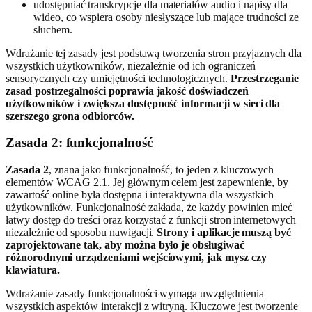
udostępniać transkrypcje dla materiałów audio i napisy dla
wideo, co wspiera osoby niesłyszące lub mające trudności ze
słuchem.
Wdrażanie tej zasady jest podstawą tworzenia stron przyjaznych dla
wszystkich użytkowników, niezależnie od ich ograniczeń
sensorycznych czy umiejętności technologicznych.
Przestrzeganie
zasad postrzegalności poprawia jakość doświadczeń
użytkowników i zwiększa dostępność informacji w sieci dla
szerszego grona odbiorców.
Zasada 2: funkcjonalność
Zasada 2
, znana jako funkcjonalność, to jeden z kluczowych
elementów WCAG 2.1. Jej głównym celem jest zapewnienie, by
zawartość online była dostępna i interaktywna dla wszystkich
użytkowników. Funkcjonalność zakłada, że każdy powinien mieć
łatwy dostęp do treści oraz korzystać z funkcji stron internetowych
niezależnie od sposobu nawigacji.
Strony i aplikacje muszą być
zaprojektowane tak, aby można było je obsługiwać
różnorodnymi urządzeniami wejściowymi, jak mysz czy
klawiatura.
Wdrażanie zasady funkcjonalności wymaga uwzględnienia
wszystkich aspektów interakcji z witryną. Kluczowe jest tworzenie