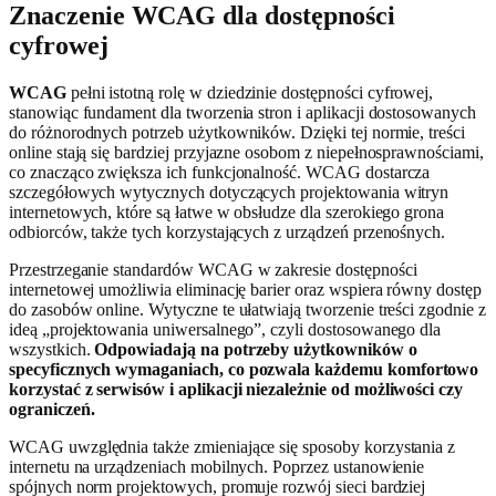
Znaczenie WCAG dla dostępności
cyfrowej
WCAG
pełni istotną rolę w dziedzinie dostępności cyfrowej,
stanowiąc fundament dla tworzenia stron i aplikacji dostosowanych
do różnorodnych potrzeb użytkowników. Dzięki tej normie, treści
online stają się bardziej przyjazne osobom z niepełnosprawnościami,
co znacząco zwiększa ich funkcjonalność. WCAG dostarcza
szczegółowych wytycznych dotyczących projektowania witryn
internetowych, które są łatwe w obsłudze dla szerokiego grona
odbiorców, także tych korzystających z urządzeń przenośnych.
Przestrzeganie standardów WCAG w zakresie dostępności
internetowej umożliwia eliminację barier oraz wspiera równy dostęp
do zasobów online. Wytyczne te ułatwiają tworzenie treści zgodnie z
ideą „projektowania uniwersalnego”, czyli dostosowanego dla
wszystkich.
Odpowiadają na potrzeby użytkowników o
specyficznych wymaganiach, co pozwala każdemu komfortowo
korzystać z serwisów i aplikacji niezależnie od możliwości czy
ograniczeń.
WCAG uwzględnia także zmieniające się sposoby korzystania z
internetu na urządzeniach mobilnych. Poprzez ustanowienie
spójnych norm projektowych, promuje rozwój sieci bardziej