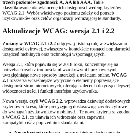
trzech poziomów zgodności: A, AA lub AAA.
Takie
klasyfikowanie ułatwia ocenę ich dostępności według kryteriów
WCAG 2.1. Wybór właściwego poziomu zależy od potrzeb
użytkowników oraz celów organizacji wdrażającej te standardy.
Aktualizacje WCAG: wersja 2.1 i 2.2
Zmiany w WCAG 2.1 i 2.2
odgrywają istotną rolę w zwiększaniu
dostępności cyfrowej, zwłaszcza w kontekście rosnącej popularności
urządzeń mobilnych oraz technologii wspomagających.
Wersja 2.1, która pojawiła się w 2018 roku, koncentruje się na
potrzebach osób z trudnościami wzrokowymi i poznawczymi,
uwzględniając nowe sposoby interakcji z treściami online.
WCAG
2.1
rozszerza wcześniejsze wytyczne o elementy poprawiające
dostępność stron internetowych, oferując zalecenia dotyczące lepszej
widoczności treści i funkcji interfejsu użytkownika.
Nowa wersja, czyli
WCAG 2.2
, wprowadza dziewięć dodatkowych
kryteriów sukcesu, które precyzyjniej dostosowują zasoby cyfrowe
do wymagań użytkowników mobilnych. Te nowe kryteria są zgodne
z WCAG 2.1, co ułatwia ich wdrożenie oraz zapewnia
kompatybilność z poprzednimi standardami.
Nowe kryteria sukcesu
– precyzyjniejsze dostosowanie