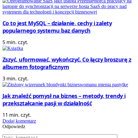
Co to jest MySQL – działanie, cechy i zalety
popularnego systemu baz danych
5 min. czyt.
Zszyć, uformować, wykończyć. Co łączy broszurę z
albumem fotograficznym
3 min. czyt.
Jak znaleźć pomysł na biznes – metody, trendy i
przekształcanie pasji w działalność
11 min. czyt.
Dodaj komentarz
Odpowiedz