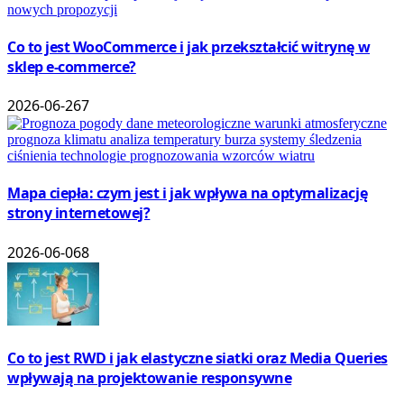
Co to jest WooCommerce i jak przekształcić witrynę w
sklep e-commerce?
2026-06-26
7
Mapa ciepła: czym jest i jak wpływa na optymalizację
strony internetowej?
2026-06-06
8
Co to jest RWD i jak elastyczne siatki oraz Media Queries
wpływają na projektowanie responsywne