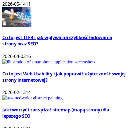
2026-05-14
11
Co to jest TTFB i jak wpływa na szybkość ładowania
strony oraz SEO?
2026-04-03
16
Co to jest Web Usability i jak poprawić użyteczność swojej
strony internetowej?
2026-02-13
14
Jak tworzyć i zarządzać sitemap (mapą strony) dla
lepszego SEO