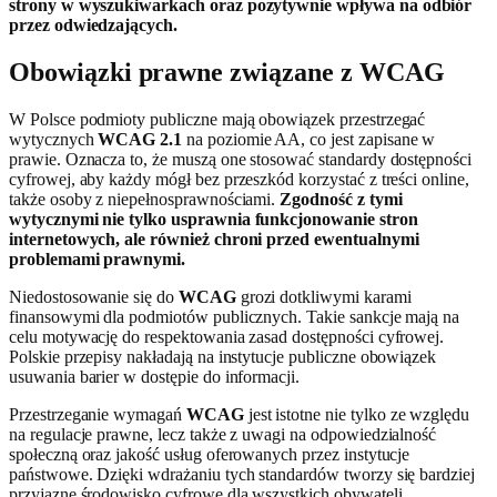
strony w wyszukiwarkach oraz pozytywnie wpływa na odbiór
przez odwiedzających.
Obowiązki prawne związane z WCAG
W Polsce podmioty publiczne mają obowiązek przestrzegać
wytycznych
WCAG 2.1
na poziomie AA, co jest zapisane w
prawie. Oznacza to, że muszą one stosować standardy dostępności
cyfrowej, aby każdy mógł bez przeszkód korzystać z treści online,
także osoby z niepełnosprawnościami.
Zgodność z tymi
wytycznymi nie tylko usprawnia funkcjonowanie stron
internetowych, ale również chroni przed ewentualnymi
problemami prawnymi.
Niedostosowanie się do
WCAG
grozi dotkliwymi karami
finansowymi dla podmiotów publicznych. Takie sankcje mają na
celu motywację do respektowania zasad dostępności cyfrowej.
Polskie przepisy nakładają na instytucje publiczne obowiązek
usuwania barier w dostępie do informacji.
Przestrzeganie wymagań
WCAG
jest istotne nie tylko ze względu
na regulacje prawne, lecz także z uwagi na odpowiedzialność
społeczną oraz jakość usług oferowanych przez instytucje
państwowe. Dzięki wdrażaniu tych standardów tworzy się bardziej
przyjazne środowisko cyfrowe dla wszystkich obywateli.