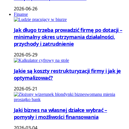
2026-06-26
Finanse
Jak długo trzeba prowadzić firmę po dotacji –
minimalny okres utrzymania działalności,
przychody i zatrudnienie
2026-05-29
Jakie są koszty restrukturyzacji firmy i jak je
optymalizować?
2026-05-21
Jaki biznes na własnej działce wybrać –
pomysły i możliwości finansowania
2026-03-04