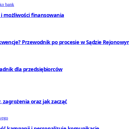
y i możliwości finansowania
nsekwencje? Przewodnik po procesie w Sądzie Rejono
adnik dla przedsiębiorców
ty, zagrożenia oraz jak zacząć
ć kampanii i personalizuje komunikację