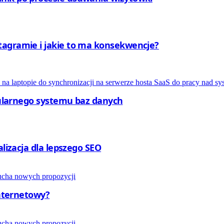
tagramie i jakie to ma konsekwencje?
opularnego systemu baz danych
alizacja dla lepszego SEO
internetowy?