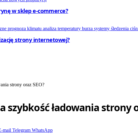
trynę w sklep e-commerce?
izację strony internetowej?
wania strony oraz SEO?
 na szybkość ładowania strony 
E-mail
Telegram
WhatsApp