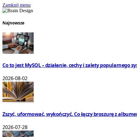
Zamknij menu
Najnowsze
Co to jest MySQL – działanie, cechy i zalety popularnego 
2026-08-02
Zszyć, uformować, wykończyć. Co łączy broszurę z album
2026-07-28