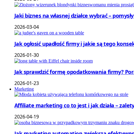
Jaki biznes na własnej działce wybrać – pomysł
2026-03-04
Jak ogłosić upadłość firmy i jakie są tego ko
2026-01-30
Jak sprawdzić formę opodatkowania firmy? Por
2026-01-23
Marketing
Affiliate marketing co to jest i jak działa – zale
2026-04-19
Jak marketing automation zwiększa efektywnoś