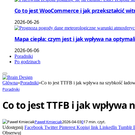
Co to jest WooCommerce i jak przekształcić wi
2026-06-26
Mapa ciepła: czym jest i jak wpływa na optymal
2026-06-06
Poradniki
Po godzinach
Główna
»
Poradniki
»
Co to jest TTFB i jak wpływa na szybkość łado
Poradniki
Co to jest TTFB i jak wpływa
Paweł Kmieciak
2026-04-03
0
17 min. czyt.
Udostępnij
Facebook
Twitter
Pinterest
Kopiuj link
LinkedIn
Tumblr
Obserwuj