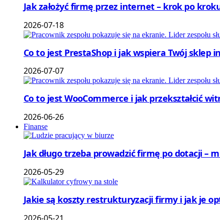
Jak założyć firmę przez internet – krok po kroku
2026-07-18
Co to jest PrestaShop i jak wspiera Twój sklep 
2026-07-07
Co to jest WooCommerce i jak przekształcić wi
2026-06-26
Finanse
Jak długo trzeba prowadzić firmę po dotacji – 
2026-05-29
Jakie są koszty restrukturyzacji firmy i jak je 
2026-05-21