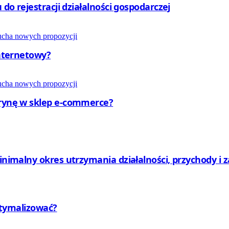
 do rejestracji działalności gospodarczej
internetowy?
trynę w sklep e-commerce?
minimalny okres utrzymania działalności, przychody i 
optymalizować?