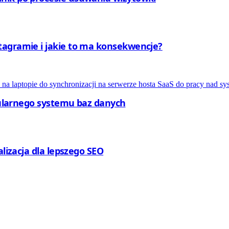
tagramie i jakie to ma konsekwencje?
opularnego systemu baz danych
alizacja dla lepszego SEO