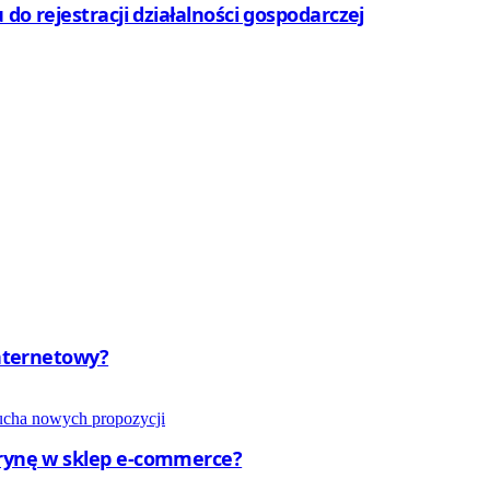
 do rejestracji działalności gospodarczej
internetowy?
trynę w sklep e-commerce?