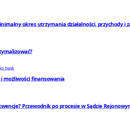
minimalny okres utrzymania działalności, przychody i 
optymalizować?
y i możliwości finansowania
nsekwencje? Przewodnik po procesie w Sądzie Rejono