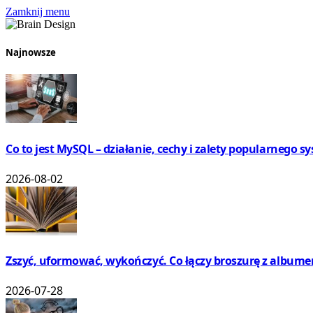
Zamknij menu
Najnowsze
Co to jest MySQL – działanie, cechy i zalety popularnego 
2026-08-02
Zszyć, uformować, wykończyć. Co łączy broszurę z album
2026-07-28