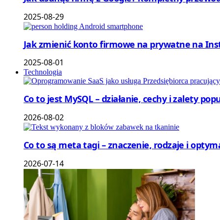
2025-08-29
Jak zmienić konto firmowe na prywatne na Ins
2025-08-01
Technologia
Co to jest MySQL – działanie, cechy i zalety p
2026-08-02
Co to są meta tagi – znaczenie, rodzaje i optym
2026-07-14