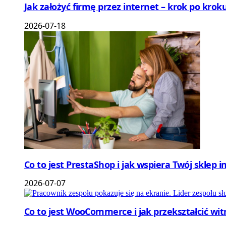
Jak założyć firmę przez internet – krok po kroku
2026-07-18
Co to jest PrestaShop i jak wspiera Twój sklep 
2026-07-07
Co to jest WooCommerce i jak przekształcić wi