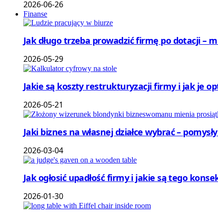
2026-06-26
Finanse
Jak długo trzeba prowadzić firmę po dotacji – 
2026-05-29
Jakie są koszty restrukturyzacji firmy i jak je 
2026-05-21
Jaki biznes na własnej działce wybrać – pomysł
2026-03-04
Jak ogłosić upadłość firmy i jakie są tego ko
2026-01-30