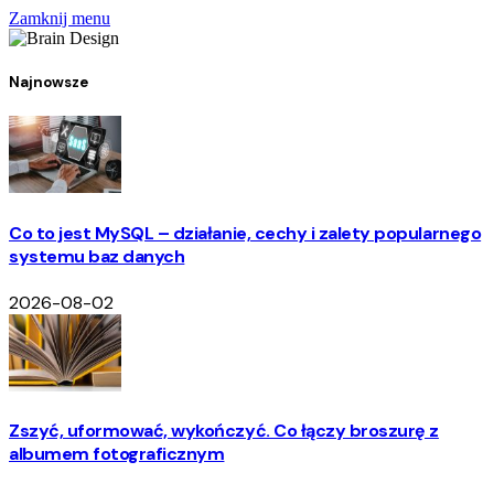
Zamknij menu
Najnowsze
Co to jest MySQL – działanie, cechy i zalety popularnego
systemu baz danych
2026-08-02
Zszyć, uformować, wykończyć. Co łączy broszurę z
albumem fotograficznym