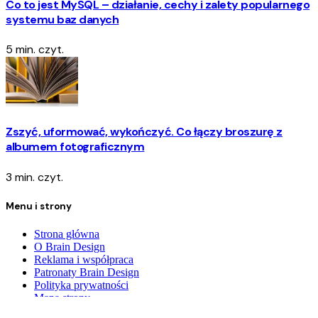
Co to jest MySQL – działanie, cechy i zalety popularnego
systemu baz danych
5 min. czyt.
Zszyć, uformować, wykończyć. Co łączy broszurę z
albumem fotograficznym
3 min. czyt.
Menu i strony
Strona główna
O Brain Design
Reklama i współpraca
Patronaty Brain Design
Polityka prywatności
Mapa strony
Kontakt