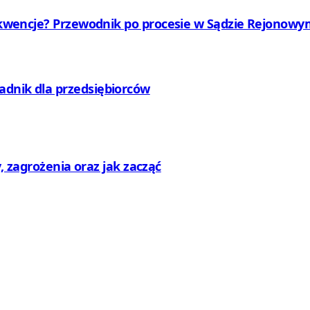
nsekwencje? Przewodnik po procesie w Sądzie Rejono
adnik dla przedsiębiorców
ty, zagrożenia oraz jak zacząć