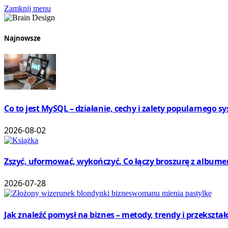
Zamknij menu
Najnowsze
Co to jest MySQL – działanie, cechy i zalety popularnego 
2026-08-02
Zszyć, uformować, wykończyć. Co łączy broszurę z album
2026-07-28
Jak znaleźć pomysł na biznes – metody, trendy i przekształ