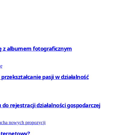
rę z albumem fotograficznym
 przekształcanie pasji w działalność
 do rejestracji działalności gospodarczej
internetowy?