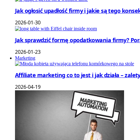
Jak ogłosić upadłość firmy i jakie są tego ko
2026-01-30
Jak sprawdzić formę opodatkowania firmy? Por
2026-01-23
Marketing
Affiliate marketing co to jest i jak działa – zale
2026-04-19