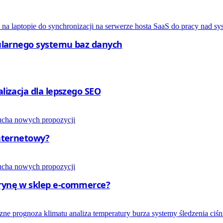
opularnego systemu baz danych
alizacja dla lepszego SEO
internetowy?
trynę w sklep e-commerce?