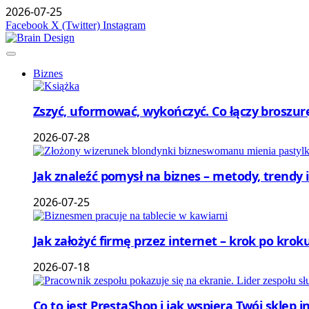
2026-07-25
Facebook
X (Twitter)
Instagram
Biznes
Zszyć, uformować, wykończyć. Co łączy broszu
2026-07-28
Jak znaleźć pomysł na biznes – metody, trendy i
2026-07-25
Jak założyć firmę przez internet – krok po kroku
2026-07-18
Co to jest PrestaShop i jak wspiera Twój sklep 