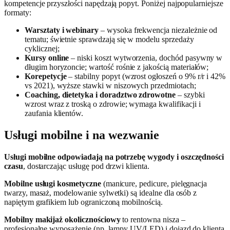
kompetencje przyszłości napędzają popyt. Poniżej najpopularniejsze
formaty:
Warsztaty i webinary
– wysoka frekwencja niezależnie od
tematu; świetnie sprawdzają się w modelu sprzedaży
cyklicznej;
Kursy online
– niski koszt wytworzenia, dochód pasywny w
długim horyzoncie; wartość rośnie z jakością materiałów;
Korepetycje
– stabilny popyt (wzrost ogłoszeń o 9% r/r i 42%
vs 2021), wyższe stawki w niszowych przedmiotach;
Coaching, dietetyka i doradztwo zdrowotne
– szybki
wzrost wraz z troską o zdrowie; wymaga kwalifikacji i
zaufania klientów.
Usługi mobilne i na wezwanie
Usługi mobilne odpowiadają na potrzebę wygody i oszczędności
czasu
, dostarczając usługę pod drzwi klienta.
Mobilne usługi kosmetyczne
(manicure, pedicure, pielęgnacja
twarzy, masaż, modelowanie sylwetki) są idealne dla osób z
napiętym grafikiem lub ograniczoną mobilnością.
Mobilny makijaż okolicznościowy
to rentowna nisza –
profesjonalne wyposażenie (np. lampy UV/LED) i dojazd do klienta