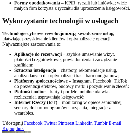
Formy opodatkowania
– KPiR, ryczałt lub liniówka; wiele
małych firm korzysta z ryczałtu dla uproszczenia księgowości.
Wykorzystanie technologii w usługach
Technologie cyfrowe rewolucjonizują świadczenie usług
,
ułatwiając pozyskiwanie klientów i optymalizację operacji.
Najważniejsze zastosowania to:
Aplikacje do rezerwacji
– szybkie umawianie wizyt,
płatności bezgotówkowe, powiadomienia i zarządzanie
grafikiem;
Sztuczna inteligencja
– chatboty, rekomendacje usług,
analiza danych dla optymalizacji tras i harmonogramów;
Platformy społecznościowe
– Instagram, Facebook, TikTok
do prezentacji efektów, budowy marki i pozyskiwania zleceń;
Płatności online
– karty i portfele mobilne ułatwiają
rozliczenia i usprawniają księgowość;
Internet Rzeczy (IoT)
– monitoring w opiece senioralnej,
sensory do harmonogramów sprzątania, integracje z
wearables.
Udostępnij
Facebook
Twitter
Pinterest
LinkedIn
Tumblr
E-mail
Kopiuj link