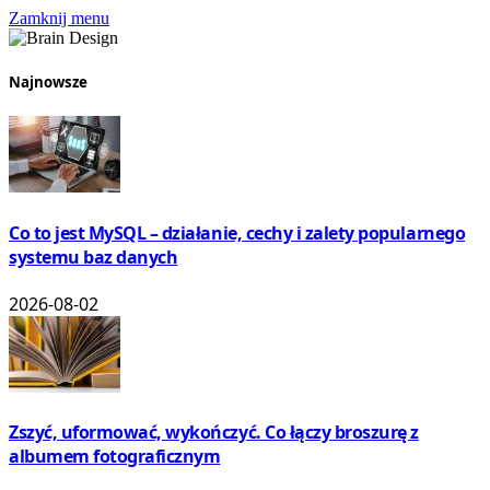
Zamknij menu
Najnowsze
Co to jest MySQL – działanie, cechy i zalety popularnego
systemu baz danych
2026-08-02
Zszyć, uformować, wykończyć. Co łączy broszurę z
albumem fotograficznym