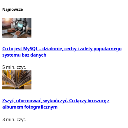
Najnowsze
Co to jest MySQL – działanie, cechy i zalety popularnego
systemu baz danych
5 min. czyt.
Zszyć, uformować, wykończyć. Co łączy broszurę z
albumem fotograficznym
3 min. czyt.