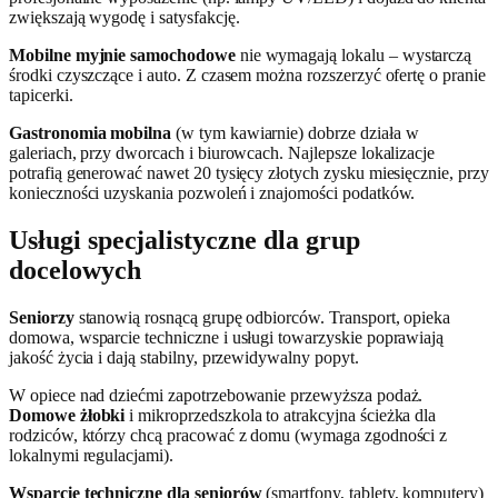
zwiększają wygodę i satysfakcję.
Mobilne myjnie samochodowe
nie wymagają lokalu – wystarczą
środki czyszczące i auto. Z czasem można rozszerzyć ofertę o pranie
tapicerki.
Gastronomia mobilna
(w tym kawiarnie) dobrze działa w
galeriach, przy dworcach i biurowcach. Najlepsze lokalizacje
potrafią generować nawet 20 tysięcy złotych zysku miesięcznie, przy
konieczności uzyskania pozwoleń i znajomości podatków.
Usługi specjalistyczne dla grup
docelowych
Seniorzy
stanowią rosnącą grupę odbiorców. Transport, opieka
domowa, wsparcie techniczne i usługi towarzyskie poprawiają
jakość życia i dają stabilny, przewidywalny popyt.
W opiece nad dziećmi zapotrzebowanie przewyższa podaż.
Domowe żłobki
i mikroprzedszkola to atrakcyjna ścieżka dla
rodziców, którzy chcą pracować z domu (wymaga zgodności z
lokalnymi regulacjami).
Wsparcie techniczne dla seniorów
(smartfony, tablety, komputery)