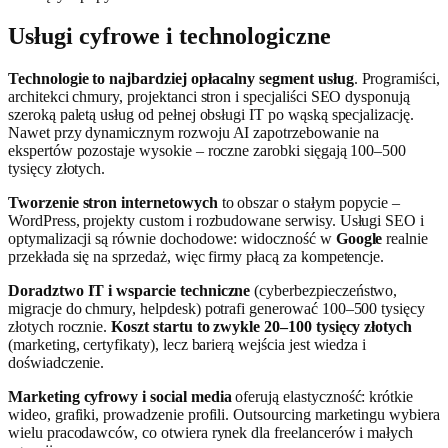
Usługi cyfrowe i technologiczne
Technologie to najbardziej opłacalny segment usług
. Programiści,
architekci chmury, projektanci stron i specjaliści SEO dysponują
szeroką paletą usług od pełnej obsługi IT po wąską specjalizację.
Nawet przy dynamicznym rozwoju AI zapotrzebowanie na
ekspertów pozostaje wysokie – roczne zarobki sięgają 100–500
tysięcy złotych.
Tworzenie stron internetowych
to obszar o stałym popycie –
WordPress, projekty custom i rozbudowane serwisy. Usługi SEO i
optymalizacji są równie dochodowe: widoczność w
Google
realnie
przekłada się na sprzedaż, więc firmy płacą za kompetencje.
Doradztwo IT i wsparcie techniczne
(cyberbezpieczeństwo,
migracje do chmury, helpdesk) potrafi generować 100–500 tysięcy
złotych rocznie.
Koszt startu to zwykle 20–100 tysięcy złotych
(marketing, certyfikaty), lecz barierą wejścia jest wiedza i
doświadczenie.
Marketing cyfrowy i social media
oferują elastyczność: krótkie
wideo, grafiki, prowadzenie profili. Outsourcing marketingu wybiera
wielu pracodawców, co otwiera rynek dla freelancerów i małych