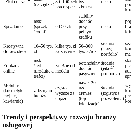
„Złota rączka”
80–100 zł/h
tys.
niska
(narzędzia)
po
prace spec.
zł/mies.
kl
stabilny
niski
dochód
po
Sprzątanie
(sprzęt,
od 50 zł/h
przy
niska
bra
środki)
pełnym
kl
grafiku
średnia
se
Kreatywne
10–50 tys.
kilka tys. zł
50–300
(sprzęt,
ko
(foto/wideo)
zł
za zlecenie
tys. zł/rok
portfolio)
ma
niski–
sk
potencjalny
średnia
Edukacja
średni
zależne od
pr
dochód
(jakość i
online
(produkcja
modelu
au
pasywny
promocja)
treści)
sp
nawet 20
Mobilne
wy
często
tys.
średnia
(kosmetyka,
zależny od
kli
wyższe za
zł/mies.
(logistyka,
myjnie,
branży
pr
dojazd
(top
pozwolenia)
kawiarnie)
ko
lokalizacje)
Trendy i perspektywy rozwoju branży
usługowej