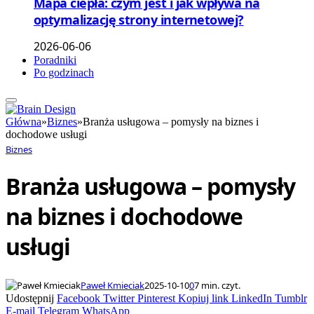
Mapa ciepła: czym jest i jak wpływa na
optymalizację strony internetowej?
2026-06-06
Poradniki
Po godzinach
Główna
»
Biznes
»
Branża usługowa – pomysły na biznes i
dochodowe usługi
Biznes
Branża usługowa – pomysły
na biznes i dochodowe
usługi
Paweł Kmieciak
2025-10-10
0
7 min. czyt.
Udostępnij
Facebook
Twitter
Pinterest
Kopiuj link
LinkedIn
Tumblr
E-mail
Telegram
WhatsApp