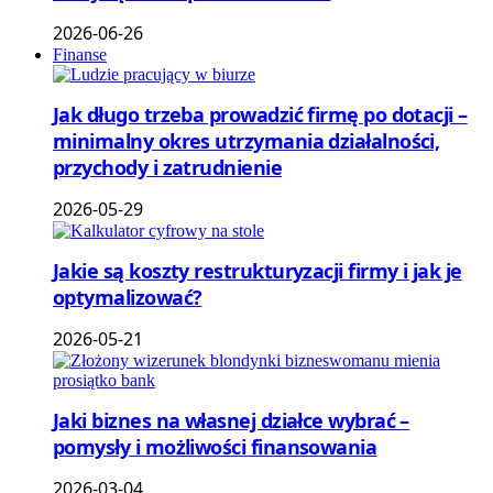
2026-06-26
Finanse
Jak długo trzeba prowadzić firmę po dotacji –
minimalny okres utrzymania działalności,
przychody i zatrudnienie
2026-05-29
Jakie są koszty restrukturyzacji firmy i jak je
optymalizować?
2026-05-21
Jaki biznes na własnej działce wybrać –
pomysły i możliwości finansowania
2026-03-04