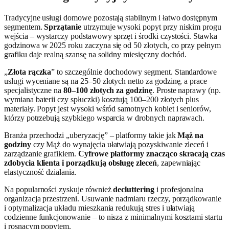
Tradycyjne usługi domowe pozostają stabilnym i łatwo dostępnym
segmentem.
Sprzątanie
utrzymuje wysoki popyt przy niskim progu
wejścia – wystarczy podstawowy sprzęt i środki czystości. Stawka
godzinowa w 2025 roku zaczyna się od 50 złotych, co przy pełnym
grafiku daje realną szansę na solidny miesięczny dochód.
„
Złota rączka
” to szczególnie dochodowy segment. Standardowe
usługi wyceniane są na 25–50 złotych netto za godzinę, a prace
specjalistyczne na
80–100 złotych za godzinę
. Proste naprawy (np.
wymiana baterii czy spłuczki) kosztują 100–200 złotych plus
materiały. Popyt jest wysoki wśród samotnych kobiet i seniorów,
którzy potrzebują szybkiego wsparcia w drobnych naprawach.
Branża przechodzi „uberyzację” – platformy takie jak
Mąż na
godziny
czy Mąż do wynajęcia ułatwiają pozyskiwanie zleceń i
zarządzanie grafikiem.
Cyfrowe platformy znacząco skracają czas
zdobycia klienta i porządkują obsługę zleceń
, zapewniając
elastyczność działania.
Na popularności zyskuje również
decluttering
i profesjonalna
organizacja przestrzeni. Usuwanie nadmiaru rzeczy, porządkowanie
i optymalizacja układu mieszkania redukują stres i ułatwiają
codzienne funkcjonowanie – to nisza z minimalnymi kosztami startu
i rosnącym popytem.