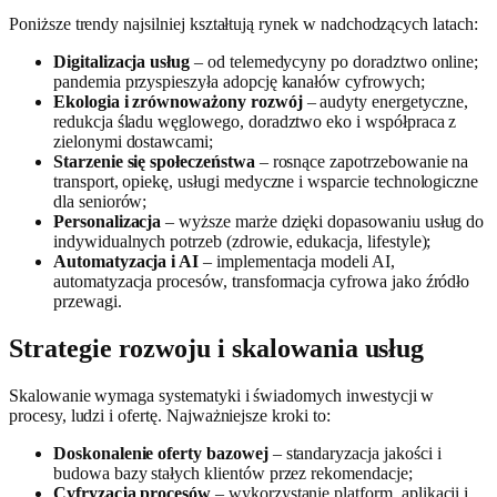
Poniższe trendy najsilniej kształtują rynek w nadchodzących latach:
Digitalizacja usług
– od telemedycyny po doradztwo online;
pandemia przyspieszyła adopcję kanałów cyfrowych;
Ekologia i zrównoważony rozwój
– audyty energetyczne,
redukcja śladu węglowego, doradztwo eko i współpraca z
zielonymi dostawcami;
Starzenie się społeczeństwa
– rosnące zapotrzebowanie na
transport, opiekę, usługi medyczne i wsparcie technologiczne
dla seniorów;
Personalizacja
– wyższe marże dzięki dopasowaniu usług do
indywidualnych potrzeb (zdrowie, edukacja, lifestyle);
Automatyzacja i AI
– implementacja modeli AI,
automatyzacja procesów, transformacja cyfrowa jako źródło
przewagi.
Strategie rozwoju i skalowania usług
Skalowanie wymaga systematyki i świadomych inwestycji w
procesy, ludzi i ofertę. Najważniejsze kroki to:
Doskonalenie oferty bazowej
– standaryzacja jakości i
budowa bazy stałych klientów przez rekomendacje;
Cyfryzacja procesów
– wykorzystanie platform, aplikacji i