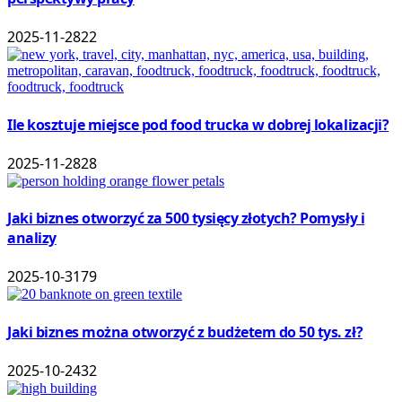
2025-11-28
22
Ile kosztuje miejsce pod food trucka w dobrej lokalizacji?
2025-11-28
28
Jaki biznes otworzyć za 500 tysięcy złotych? Pomysły i
analizy
2025-10-31
79
Jaki biznes można otworzyć z budżetem do 50 tys. zł?
2025-10-24
32