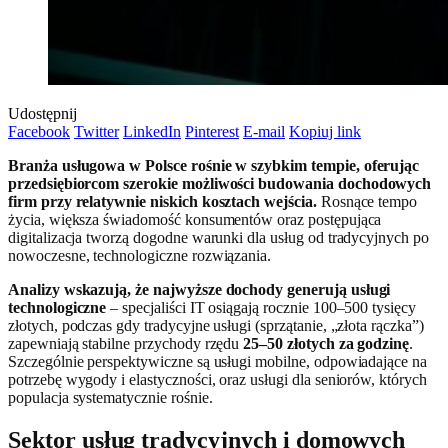
Udostępnij
Facebook
Twitter
LinkedIn
Pinterest
E-mail
Kopiuj link
Branża usługowa w Polsce rośnie w szybkim tempie, oferując
przedsiębiorcom szerokie możliwości budowania dochodowych
firm przy relatywnie niskich kosztach wejścia.
Rosnące tempo
życia, większa świadomość konsumentów oraz postępująca
digitalizacja tworzą dogodne warunki dla usług od tradycyjnych po
nowoczesne, technologiczne rozwiązania.
Analizy wskazują, że najwyższe dochody generują usługi
technologiczne
– specjaliści IT osiągają rocznie 100–500 tysięcy
złotych, podczas gdy tradycyjne usługi (sprzątanie, „złota rączka”)
zapewniają stabilne przychody rzędu
25–50 złotych za godzinę
.
Szczególnie perspektywiczne są usługi mobilne, odpowiadające na
potrzebę wygody i elastyczności, oraz usługi dla seniorów, których
populacja systematycznie rośnie.
Sektor usług tradycyjnych i domowych