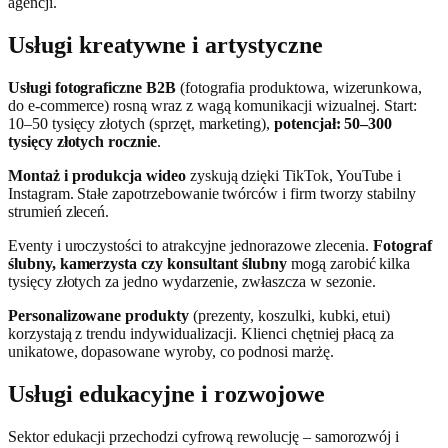
agencji.
Usługi kreatywne i artystyczne
Usługi fotograficzne B2B
(fotografia produktowa, wizerunkowa,
do e-commerce) rosną wraz z wagą komunikacji wizualnej. Start:
10–50 tysięcy złotych (sprzęt, marketing),
potencjał: 50–300
tysięcy złotych rocznie
.
Montaż i produkcja wideo
zyskują dzięki TikTok, YouTube i
Instagram. Stałe zapotrzebowanie twórców i firm tworzy stabilny
strumień zleceń.
Eventy i uroczystości to atrakcyjne jednorazowe zlecenia.
Fotograf
ślubny, kamerzysta czy konsultant ślubny
mogą zarobić kilka
tysięcy złotych za jedno wydarzenie, zwłaszcza w sezonie.
Personalizowane produkty
(prezenty, koszulki, kubki, etui)
korzystają z trendu indywidualizacji. Klienci chętniej płacą za
unikatowe, dopasowane wyroby, co podnosi marżę.
Usługi edukacyjne i rozwojowe
Sektor edukacji przechodzi cyfrową rewolucję – samorozwój i