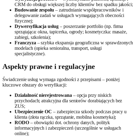
CRM do obsługi większej liczby klientów bez spadku jakości;
Budowanie zespołu
– zatrudnianie współpracowników i
delegowanie zadań w usługach wymagających obecności
fizycznej;
Dywersyfikacja usług
– poszerzanie portfolio (np. firma
sprzątająca: okna, tapicerka, ogrody; kosmetyczka: masaże,
zabiegi, szkolenia);
Franczyza
– szybka ekspansja geograficzna w sprawdzonych
modelach (opieka senioralna, transport, usługi
specjalistyczne).
Aspekty prawne i regulacyjne
Świadczenie usług wymaga zgodności z przepisami – poniżej
kluczowe obszary do weryfikacji:
Działalność nierejestrowana
– opcja przy niskich
przychodach; atrakcyjna dla seniorów dorabiających bez
ZUS;
Ubezpieczenie OC
– zabezpiecza szkody podczas pracy u
klienta (złota rączka, sprzątanie, mobilna kosmetyka);
RODO
– obowiązki dot. ochrony danych, polityk
informacyjnych i zabezpieczeń (szczególnie w usługach
online);