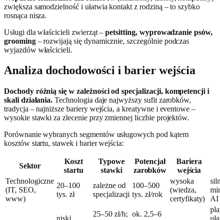
zwiększa samodzielność i ułatwia kontakt z rodziną – to szybko
rosnąca nisza.
Usługi dla właścicieli zwierząt –
petsitting, wyprowadzanie psów,
grooming
– rozwijają się dynamicznie, szczególnie podczas
wyjazdów właścicieli.
Analiza dochodowości i barier wejścia
Dochody różnią się w zależności od specjalizacji, kompetencji i
skali działania.
Technologia daje najwyższy sufit zarobków,
tradycja – najniższe bariery wejścia, a kreatywne i eventowe –
wysokie stawki za zlecenie przy zmiennej liczbie projektów.
Porównanie wybranych segmentów usługowych pod kątem
kosztów startu, stawek i barier wejścia:
Koszt
Typowe
Potencjał
Bariera
Sektor
startu
stawki
zarobków
wejścia
Technologiczne
wysoka
sil
20–100
zależne od
100–500
(IT, SEO,
(wiedza,
mi
tys. zł
specjalizacji
tys. zł/rok
www)
certyfikaty)
AI
pl
25–50 zł/h;
ok. 2,5–6
niski
uła