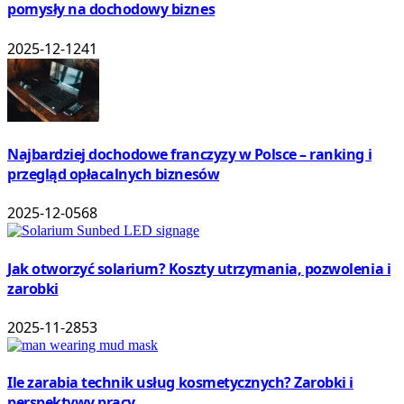
pomysły na dochodowy biznes
2025-12-12
41
Najbardziej dochodowe franczyzy w Polsce – ranking i
przegląd opłacalnych biznesów
2025-12-05
68
Jak otworzyć solarium? Koszty utrzymania, pozwolenia i
zarobki
2025-11-28
53
Ile zarabia technik usług kosmetycznych? Zarobki i
perspektywy pracy