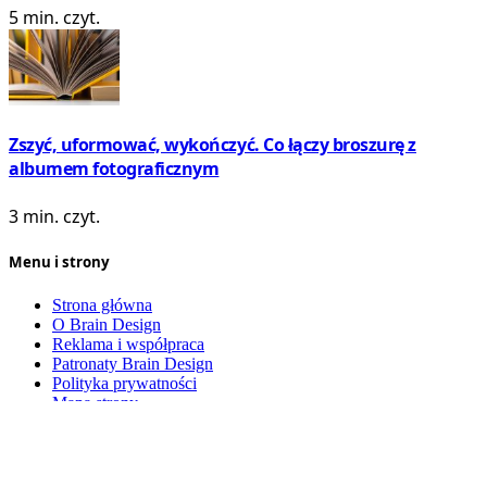
5 min. czyt.
Zszyć, uformować, wykończyć. Co łączy broszurę z
albumem fotograficznym
3 min. czyt.
Menu i strony
Strona główna
O Brain Design
Reklama i współpraca
Patronaty Brain Design
Polityka prywatności
Mapa strony
Kontakt
RSS
© 2026 Brain Design. Wszelkie prawa zastrzeżone.