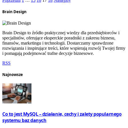
Poprzedni
1
…
15
16
17
18
Następny
Brain Design
Brain Design to źródło praktycznej wiedzy dla przedsiębiorców i
specjalistów, oferujące eksperckie poradniki z zakresu biznesu,
finansów, marketingu i technologii. Dostarczamy sprawdzone
rozwiązania i inspirujące treści, które wspierają rozwój Twojej firmy
i pomagają podejmować trafne decyzje biznesowe.
RSS
Najnowsze
Co to jest MySQL – działanie, cechy i zalety popularnego
systemu baz danych