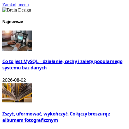
Zamknij menu
Najnowsze
Co to jest MySQL – działanie, cechy i zalety popularnego
systemu baz danych
2026-08-02
Zszyć, uformować, wykończyć. Co łączy broszurę z
albumem fotograficznym